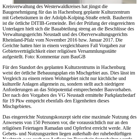
Kreisverwaltung des Westerwaldkreises hat jüngst die
Baugenehmigung für das in Hachenburg geplante Kulturzentrum
mit Gebetsräumen in der Adolph-Kolping-Straße erteilt. Bauherrin
ist die örtliche DITIB-Gemeinde. Bei der Prüfung der eingereichten
Unterlagen hielt sich die Bauabteilung streng an die Beschlüsse des
Verwaltungsgerichts Neustadt und des Oberverwaltungsgerichts
Rheinland-Pfalz vom November 2016 bzw. Januar 2017. Die
Gerichte hatten hier in einem vergleichbaren Fall Vorgaben zur
Gebietsverträglichkeit einer religiösen Versammlungsstätte
aufgestellt. Foto: Kommentar zum BauGB
Für den Standort des geplanten Kulturzentrums in Hachenburg
weist der örtliche Bebauungsplan ein Mischgebiet aus. Dies lässt im
Vergleich zu einem reinen Wohngebiet nicht nur kirchliche und
kulturelle Anlagen allgemein zu, sondern stellt auch niedrigere
Anforderungen an das Störpotential entsprechender Bauvorhaben.
Der nach den Vorgaben des VG Neustadt ermittelte Parkplatzbedarf
für 19 Pkw entspricht ebenfalls den Eigenheiten dieses
Mischgebietes.
Das eingereichte Nutzungskonzept sieht eine maximale Nutzung des
Anwesens von 150 Personen vor, die voraussichtlich nur an den
religiösen Feiertagen Ramadan und Opferfest erreicht werde. Alle
Gebets- und Nutzungszeiten liegen außerhalb der ruhebedürftigen