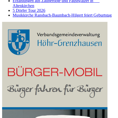
Erzählungen aus Zauberflöte und Faustwalzer in
Altenkirchen
5 Dörfer Tour 2026
Musikkirche Ransbach-Baumbach-Hilgert feiert Geburtstag