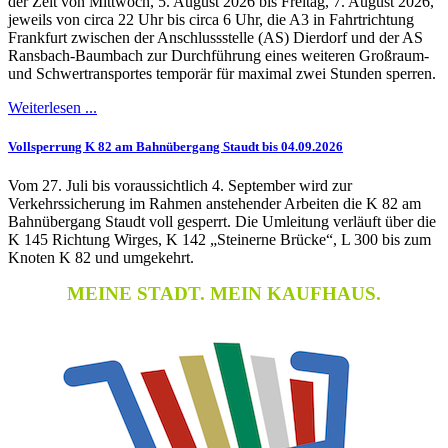
der Zeit von Mittwoch, 5. August 2026 bis Freitag, 7. August 2026,
jeweils von circa 22 Uhr bis circa 6 Uhr, die A3 in Fahrtrichtung
Frankfurt zwischen der Anschlussstelle (AS) Dierdorf und der AS
Ransbach-Baumbach zur Durchführung eines weiteren Großraum-
und Schwertransportes temporär für maximal zwei Stunden sperren.
Weiterlesen ...
Vollsperrung K 82 am Bahnübergang Staudt bis 04.09.2026
Vom 27. Juli bis voraussichtlich 4. September wird zur
Verkehrssicherung im Rahmen anstehender Arbeiten die K 82 am
Bahnübergang Staudt voll gesperrt. Die Umleitung verläuft über die
K 145 Richtung Wirges, K 142 „Steinerne Brücke“, L 300 bis zum
Knoten K 82 und umgekehrt.
MEINE STADT. MEIN KAUFHAUS.