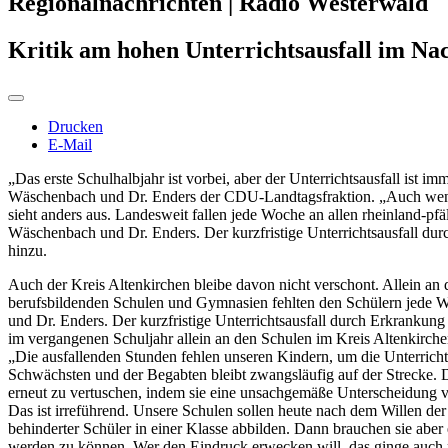
Regionalnachrichten | Radio Westerwald
Kritik am hohen Unterrichtsausfall im Na
Drucken
E-Mail
„Das erste Schulhalbjahr ist vorbei, aber der Unterrichtsausfall ist 
Wäschenbach und Dr. Enders der CDU-Landtagsfraktion. „Auch wenn M
sieht anders aus. Landesweit fallen jede Woche an allen rheinland-pf
Wäschenbach und Dr. Enders. Der kurzfristige Unterrichtsausfall du
hinzu.
Auch der Kreis Altenkirchen bleibe davon nicht verschont. Allein an
berufsbildenden Schulen und Gymnasien fehlten den Schülern jede
und Dr. Enders. Der kurzfristige Unterrichtsausfall durch Erkrankun
im vergangenen Schuljahr allein an den Schulen im Kreis Altenkirche
„Die ausfallenden Stunden fehlen unseren Kindern, um die Unterrichts
Schwächsten und der Begabten bleibt zwangsläufig auf der Strecke. 
erneut zu vertuschen, indem sie eine unsachgemäße Unterscheidung vo
Das ist irreführend. Unsere Schulen sollen heute nach dem Willen de
behinderter Schüler in einer Klasse abbilden. Dann brauchen sie aber 
werden zu können. Wer den Eindruck erwecken will, das ginge auch m