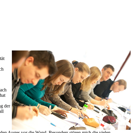
tät
ch
bach
hat
ng der
ll
nden Auges vor die Wand. Besonders stören mich die vielen