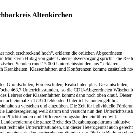
chbarkreis Altenkirchen
immer noch erschreckend hoch“, erklären die örtlichen Abgeordneten
inisterin Hubig von guter Unterrichtsversorgung spricht - die Reali
älzischen Schulen rund 15.000 Unterrichtsstunden aus.“ erklären
rch Krankheiten, Klassenfahrten und Konferenzen komme zusätzlich no
 den Grundschulen, Förderschulen, Realschulen plus, Gesamtschulen,
 Woche 463,7 Unterrichtsstunden, so die CDU-Abgeordneten Wäschen
g des Lehrers oder Klassenfahrten kommt dann noch oben drauf. Dieser 
n noch einmal zu 17.370 fehlenden Unterrichtsstunden geführt.
inhalte zu verstehen und einzuüben. Die Zeit für individuelle Förderu
Die Landesregierung weiß darum und versucht nun den Unterrichtsausfa
n Pflichtstunden und Differenzierungsstunden einführen will.
r Landesregierung die ganze Breite des Begabungsspektrums inklusive
erst recht alle Unterrichtsstunden, um dieser Heterogenität auch gerecht
it weniger als den vorgesehenen Stunden, der fährt die Bildung sehe