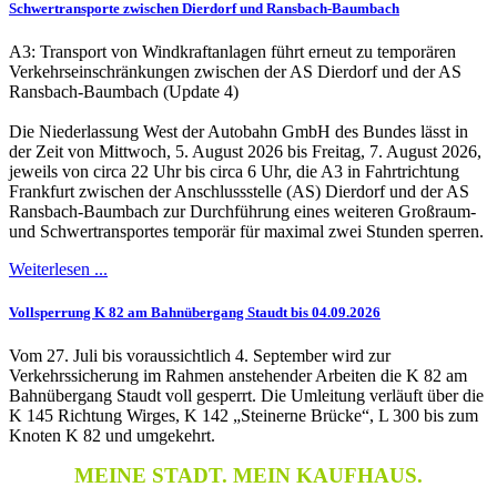
Schwertransporte zwischen Dierdorf und Ransbach-Baumbach
A3: Transport von Windkraftanlagen führt erneut zu temporären
Verkehrseinschränkungen zwischen der AS Dierdorf und der AS
Ransbach-Baumbach (Update 4)
Die Niederlassung West der Autobahn GmbH des Bundes lässt in
der Zeit von Mittwoch, 5. August 2026 bis Freitag, 7. August 2026,
jeweils von circa 22 Uhr bis circa 6 Uhr, die A3 in Fahrtrichtung
Frankfurt zwischen der Anschlussstelle (AS) Dierdorf und der AS
Ransbach-Baumbach zur Durchführung eines weiteren Großraum-
und Schwertransportes temporär für maximal zwei Stunden sperren.
Weiterlesen ...
Vollsperrung K 82 am Bahnübergang Staudt bis 04.09.2026
Vom 27. Juli bis voraussichtlich 4. September wird zur
Verkehrssicherung im Rahmen anstehender Arbeiten die K 82 am
Bahnübergang Staudt voll gesperrt. Die Umleitung verläuft über die
K 145 Richtung Wirges, K 142 „Steinerne Brücke“, L 300 bis zum
Knoten K 82 und umgekehrt.
MEINE STADT. MEIN KAUFHAUS.