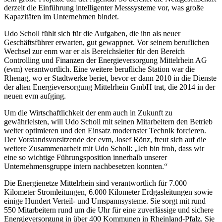
derzeit die Einführung intelligenter Messsysteme vor, was große
Kapazitäten im Unternehmen bindet.
Udo Scholl fühlt sich für die Aufgaben, die ihn als neuer
Geschäftsführer erwarten, gut gewappnet. Vor seinem beruflichen
Wechsel zur enm war er als Bereichsleiter für den Bereich
Controlling und Finanzen der Energieversorgung Mittelrhein AG
(evm) verantwortlich. Eine weitere berufliche Station war die
Rhenag, wo er Stadtwerke beriet, bevor er dann 2010 in die Dienste
der alten Energieversorgung Mittelrhein GmbH trat, die 2014 in der
neuen evm aufging.
Um die Wirtschaftlichkeit der enm auch in Zukunft zu
gewährleisten, will Udo Scholl mit seinen Mitarbeitern den Betrieb
weiter optimieren und den Einsatz modernster Technik forcieren.
Der Vorstandsvorsitzende der evm, Josef Rönz, freut sich auf die
weitere Zusammenarbeit mit Udo Scholl: „Ich bin froh, dass wir
eine so wichtige Führungsposition innerhalb unserer
Unternehmensgruppe intern nachbesetzen konnten.“
Die Energienetze Mittelrhein sind verantwortlich für 7.000
Kilometer Stromleitungen, 6.000 Kilometer Erdgasleitungen sowie
einige Hundert Verteil- und Umspannsysteme. Sie sorgt mit rund
550 Mitarbeitern rund um die Uhr für eine zuverlässige und sichere
Energieversorgung in über 400 Kommunen in Rheinland-Pfalz. Sie