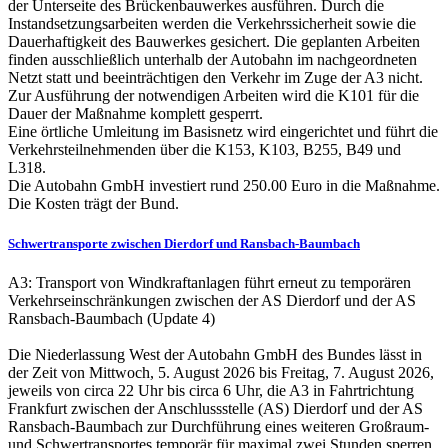
der Unterseite des Brückenbauwerkes ausführen. Durch die
Instandsetzungsarbeiten werden die Verkehrssicherheit sowie die
Dauerhaftigkeit des Bauwerkes gesichert. Die geplanten Arbeiten
finden ausschließlich unterhalb der Autobahn im nachgeordneten
Netzt statt und beeinträchtigen den Verkehr im Zuge der A3 nicht.
Zur Ausführung der notwendigen Arbeiten wird die K101 für die
Dauer der Maßnahme komplett gesperrt.
Eine örtliche Umleitung im Basisnetz wird eingerichtet und führt die
Verkehrsteilnehmenden über die K153, K103, B255, B49 und
L318.
Die Autobahn GmbH investiert rund 250.00 Euro in die Maßnahme.
Die Kosten trägt der Bund.
Schwertransporte zwischen Dierdorf und Ransbach-Baumbach
A3: Transport von Windkraftanlagen führt erneut zu temporären
Verkehrseinschränkungen zwischen der AS Dierdorf und der AS
Ransbach-Baumbach (Update 4)
Die Niederlassung West der Autobahn GmbH des Bundes lässt in
der Zeit von Mittwoch, 5. August 2026 bis Freitag, 7. August 2026,
jeweils von circa 22 Uhr bis circa 6 Uhr, die A3 in Fahrtrichtung
Frankfurt zwischen der Anschlussstelle (AS) Dierdorf und der AS
Ransbach-Baumbach zur Durchführung eines weiteren Großraum-
und Schwertransportes temporär für maximal zwei Stunden sperren.