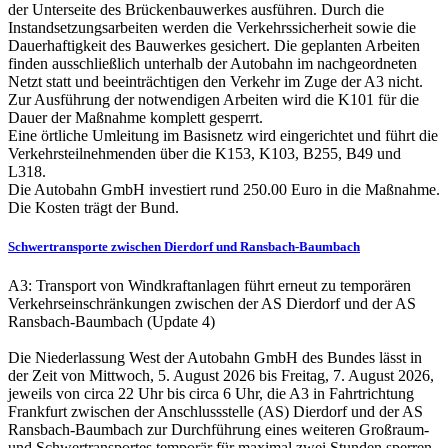
der Unterseite des Brückenbauwerkes ausführen. Durch die
Instandsetzungsarbeiten werden die Verkehrssicherheit sowie die
Dauerhaftigkeit des Bauwerkes gesichert. Die geplanten Arbeiten
finden ausschließlich unterhalb der Autobahn im nachgeordneten
Netzt statt und beeinträchtigen den Verkehr im Zuge der A3 nicht.
Zur Ausführung der notwendigen Arbeiten wird die K101 für die
Dauer der Maßnahme komplett gesperrt.
Eine örtliche Umleitung im Basisnetz wird eingerichtet und führt die
Verkehrsteilnehmenden über die K153, K103, B255, B49 und
L318.
Die Autobahn GmbH investiert rund 250.00 Euro in die Maßnahme.
Die Kosten trägt der Bund.
Schwertransporte zwischen Dierdorf und Ransbach-Baumbach
A3: Transport von Windkraftanlagen führt erneut zu temporären
Verkehrseinschränkungen zwischen der AS Dierdorf und der AS
Ransbach-Baumbach (Update 4)
Die Niederlassung West der Autobahn GmbH des Bundes lässt in
der Zeit von Mittwoch, 5. August 2026 bis Freitag, 7. August 2026,
jeweils von circa 22 Uhr bis circa 6 Uhr, die A3 in Fahrtrichtung
Frankfurt zwischen der Anschlussstelle (AS) Dierdorf und der AS
Ransbach-Baumbach zur Durchführung eines weiteren Großraum-
und Schwertransportes temporär für maximal zwei Stunden sperren.