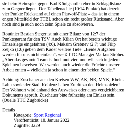
sie beim Heimspiel gegen Bad Königshofen eher in Schlagdistanz
zum Gegner liegen. Der Tabellenachte (10:14 Punkte) hat derzeit
vier Punkte Rückstand auf einen Play-off-Platz – das ist in einem
engen Mittelfeld der TTBL schon ein recht großer Rückstand. Aber
noch sind ja auch noch zehn Spiele zu absolvieren.
Routinier Bastian Steger ist mit einer Bilanz von 12:7 der
Punktegarant für den TSV. Auch Kilian Ort hat bereits wichtige
Einzelsiege eingefahren (4:6). Maksim Grebnev (2:7) und Filip
Zeljko (1:6) geben dem Kader weitere Tiefe. „Beide Aufgaben
werden für uns nicht einfach“, weiß TTC-Manager Markus Ströher.
„Aber das gesamte Team ist hochmotiviert und will sich in jedem
Spiel neu beweisen. Wir werden auch wieder die Früchte unserer
Arbeit ernten – vielleicht ja schon in einem der beiden Spiele.“
Achtung: Zuschauer aus den Kreisen WW, AK, NR, MYK, Rhein-
Lahn sowie der Stadt Koblenz haben Zutritt zu den Heimspielen!
Der Wohnort wird anhand des Ausweises oder eines vergleichbaren
Dokuments geprüft. Zuschauer bitte frühzeitig am Einlass sein.
(Quelle TTC Zugbrücke)
Details
Kategorie:
Sport Regional
Veröffentlicht: 18. Januar 2022
Zugriffe: 3229