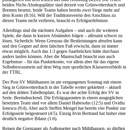
beiden Nicht-Abstiegsplätze sind derzeit von Grünwettersbach und
Bremen besetzt, beide Teams haben bereits zwei Siege mehr auf
dem Konto (8:16). Will der Traditionsverein den Anschluss zu
diesen Teams nicht verlieren, braucht es Erfolgserlebnisse.
Allerdings sind die nächsten Aufgaben – und auch die weiteren
Spiele, die dann in kurzen Abständen folgen – allesamt schwer zu
lösen. Sicherlich: Wenn Grenzau die Bestleistungen abrufen kann
und den Gegner auf dem falschen Fuß erwischt, dann ist immer
etwas möglich. Auch das 1:3 gegen Saarbrücken hätte durchaus
anders laufen können. Aber die Mannschaft braucht nun auch
Ergebnisse – für das Punktekonto, vor allem aber für das eigene
Selbstbewusstsein auf dem Weg zum sportlichen Klassenverbleib in
der TTBL.
Der Post SV Mühlhausen ist am vergangenen Sonntag mit einem
Sieg in Grünwettersbach in der Tabelle weiter geklettert – aktuell
auf den dritten Tabellenplatz. Es war der achte Erfolg des SV in
Serie. Beeindruckend. Die Erfolgsgaranten in einem ausgeglichen
besetzten Team sind vor allem Daniel Habesohn (12:5) und Ovidiu
Ionescu (9:4). Aber auch Steffen Mengel hat bereits vier Punkte zur
Erfolgsserie beigesteuert (4:5). Einzig Irvin Bertrand hat bisher eine
deutlich negative Bilanz (1:6).
Reisen die Grenzauer als Außenseiter nach Mühlhausen, so dürften