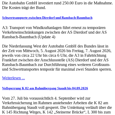
Die Autobahn GmbH investiert rund 250.00 Euro in die Maßnahme.
Die Kosten trägt der Bund.
Schwertransporte zwischen Dierdorf und Ransbach-Baumbach
A3: Transport von Windkraftanlagen führt erneut zu temporären
Verkehrseinschränkungen zwischen der AS Dierdorf und der AS
Ransbach-Baumbach (Update 4)
Die Niederlassung West der Autobahn GmbH des Bundes lässt in
der Zeit von Mittwoch, 5. August 2026 bis Freitag, 7. August 2026,
jeweils von circa 22 Uhr bis circa 6 Uhr, die A3 in Fahrtrichtung
Frankfurt zwischen der Anschlussstelle (AS) Dierdorf und der AS
Ransbach-Baumbach zur Durchführung eines weiteren Großraum-
und Schwertransportes temporär für maximal zwei Stunden sperren.
Weiterlesen ...
Vollsperrung K 82 am Bahnübergang Staudt bis 04.09.2026
Vom 27. Juli bis voraussichtlich 4. September wird zur
Verkehrssicherung im Rahmen anstehender Arbeiten die K 82 am
Bahnübergang Staudt voll gesperrt. Die Umleitung verläuft über die
K 145 Richtung Wirges, K 142 „Steinerne Brücke“, L 300 bis zum