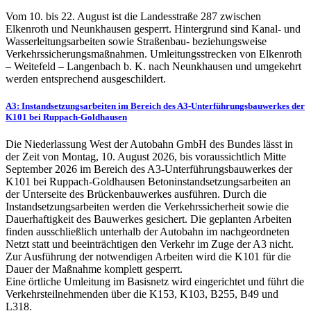
Vom 10. bis 22. August ist die Landesstraße 287 zwischen
Elkenroth und Neunkhausen gesperrt. Hintergrund sind Kanal- und
Wasserleitungsarbeiten sowie Straßenbau- beziehungsweise
Verkehrssicherungsmaßnahmen. Umleitungsstrecken von Elkenroth
– Weitefeld – Langenbach b. K. nach Neunkhausen und umgekehrt
werden entsprechend ausgeschildert.
A3: Instandsetzungsarbeiten im Bereich des A3-Unterführungsbauwerkes der
K101 bei Ruppach-Goldhausen
Die Niederlassung West der Autobahn GmbH des Bundes lässt in
der Zeit von Montag, 10. August 2026, bis voraussichtlich Mitte
September 2026 im Bereich des A3-Unterführungsbauwerkes der
K101 bei Ruppach-Goldhausen Betoninstandsetzungsarbeiten an
der Unterseite des Brückenbauwerkes ausführen. Durch die
Instandsetzungsarbeiten werden die Verkehrssicherheit sowie die
Dauerhaftigkeit des Bauwerkes gesichert. Die geplanten Arbeiten
finden ausschließlich unterhalb der Autobahn im nachgeordneten
Netzt statt und beeinträchtigen den Verkehr im Zuge der A3 nicht.
Zur Ausführung der notwendigen Arbeiten wird die K101 für die
Dauer der Maßnahme komplett gesperrt.
Eine örtliche Umleitung im Basisnetz wird eingerichtet und führt die
Verkehrsteilnehmenden über die K153, K103, B255, B49 und
L318.