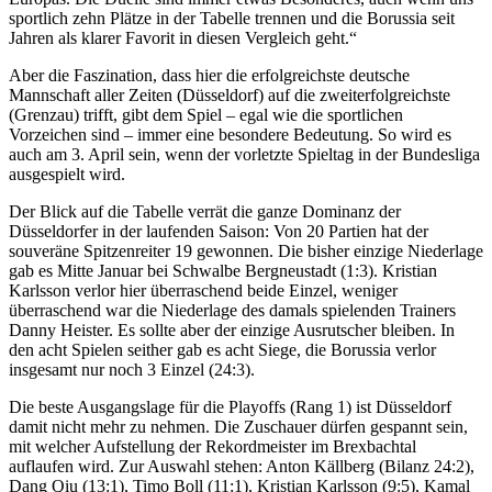
sportlich zehn Plätze in der Tabelle trennen und die Borussia seit
Jahren als klarer Favorit in diesen Vergleich geht.“
Aber die Faszination, dass hier die erfolgreichste deutsche
Mannschaft aller Zeiten (Düsseldorf) auf die zweiterfolgreichste
(Grenzau) trifft, gibt dem Spiel – egal wie die sportlichen
Vorzeichen sind – immer eine besondere Bedeutung. So wird es
auch am 3. April sein, wenn der vorletzte Spieltag in der Bundesliga
ausgespielt wird.
Der Blick auf die Tabelle verrät die ganze Dominanz der
Düsseldorfer in der laufenden Saison: Von 20 Partien hat der
souveräne Spitzenreiter 19 gewonnen. Die bisher einzige Niederlage
gab es Mitte Januar bei Schwalbe Bergneustadt (1:3). Kristian
Karlsson verlor hier überraschend beide Einzel, weniger
überraschend war die Niederlage des damals spielenden Trainers
Danny Heister. Es sollte aber der einzige Ausrutscher bleiben. In
den acht Spielen seither gab es acht Siege, die Borussia verlor
insgesamt nur noch 3 Einzel (24:3).
Die beste Ausgangslage für die Playoffs (Rang 1) ist Düsseldorf
damit nicht mehr zu nehmen. Die Zuschauer dürfen gespannt sein,
mit welcher Aufstellung der Rekordmeister im Brexbachtal
auflaufen wird. Zur Auswahl stehen: Anton Källberg (Bilanz 24:2),
Dang Qiu (13:1), Timo Boll (11:1), Kristian Karlsson (9:5), Kamal