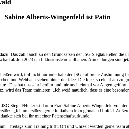
wald
 Sabine Alberts-Wingenfeld ist Patin
t dazu. Das zählt auch zu den Grundsätzen der JSG Siegtal/Heller, die
schaft ab Juli 2023 ein Inklusionsteam aufbauen. Anmeldungen sind jet
 heißen wird, traf nicht nur innerhalb der JSG auf breite Zustimmung 
chen und Wehbach stehen hinter der Idee. Die Idee, so ein Team zu grü
Sahm: „Das hat uns sehr berührt und mir noch einmal vor Augen geführt
z, wird das Team trainieren. „Ich weiß natürlich, dass es eine besond
 JSG Siegtal/Heller ist darum Frau Sabine Alberts-Wingenfeld von der
stützt. „Ich unterstütze gerne Initiativen im regionalen Umfeld. Außer
dankte sich bei ihr mit einer Patenschaftsurkunde.
innt – freitags zum Training trifft. Ort und Uhrzeit werden gemeinsam a