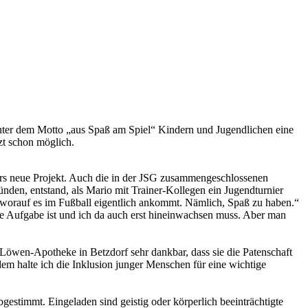
 unter dem Motto „aus Spaß am Spiel“ Kindern und Jugendlichen eine
zt schon möglich.
fürs neue Projekt. Auch die in der JSG zusammengeschlossenen
nden, entstand, als Mario mit Trainer-Kollegen ein Jugendturnier
, worauf es im Fußball eigentlich ankommt. Nämlich, Spaß zu haben.“
ere Aufgabe ist und ich da auch erst hineinwachsen muss. Aber man
 Löwen-Apotheke in Betzdorf sehr dankbar, dass sie die Patenschaft
dem halte ich die Inklusion junger Menschen für eine wichtige
bgestimmt. Eingeladen sind geistig oder körperlich beeinträchtigte