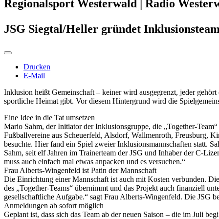
Regionalsport Westerwald | Radio Wester
JSG Siegtal/Heller gründet Inklusionsteam
Drucken
E-Mail
Inklusion heißt Gemeinschaft – keiner wird ausgegrenzt, jeder gehör
sportliche Heimat gibt. Vor diesem Hintergrund wird die Spielgemein
Eine Idee in die Tat umsetzen
Mario Sahm, der Initiator der Inklusionsgruppe, die „Together-Team“
Fußballvereine aus Scheuerfeld, Alsdorf, Wallmenroth, Freusburg, Kir
besuchte. Hier fand ein Spiel zweier Inklusionsmannschaften statt. 
Sahm, seit elf Jahren im Trainerteam der JSG und Inhaber der C-Lizen
muss auch einfach mal etwas anpacken und es versuchen.“
Frau Alberts-Wingenfeld ist Patin der Mannschaft
Die Einrichtung einer Mannschaft ist auch mit Kosten verbunden. Die
des „Together-Teams“ übernimmt und das Projekt auch finanziell unter
gesellschaftliche Aufgabe.“ sagt Frau Alberts-Wingenfeld. Die JSG be
Anmeldungen ab sofort möglich
Geplant ist, dass sich das Team ab der neuen Saison – die im Juli beg