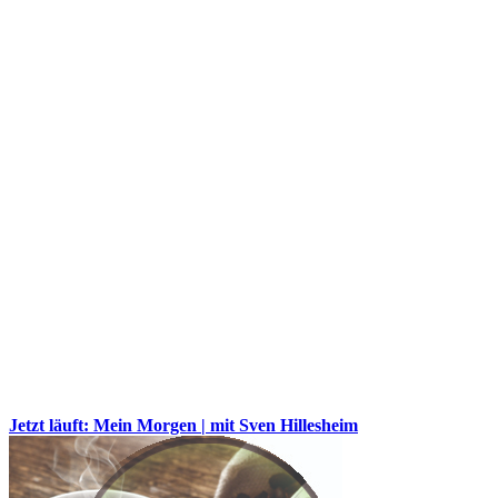
Jetzt läuft: Mein Morgen | mit Sven Hillesheim