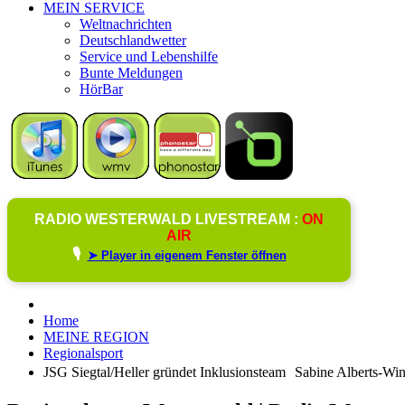
MEIN SERVICE
Weltnachrichten
Deutschlandwetter
Service und Lebenshilfe
Bunte Meldungen
HörBar
RADIO WESTERWALD LIVESTREAM :
ON
AIR
🎙️
➤ Player in eigenem Fenster öffnen
Home
MEINE REGION
Regionalsport
JSG Siegtal/Heller gründet Inklusionsteam Sabine Alberts-Wing