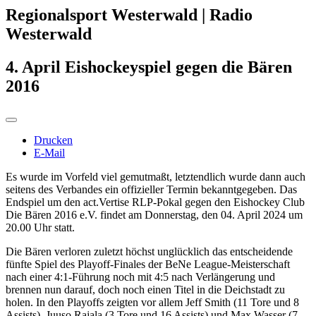
Regionalsport Westerwald | Radio
Westerwald
4. April Eishockeyspiel gegen die Bären
2016
Drucken
E-Mail
Es wurde im Vorfeld viel gemutmaßt, letztendlich wurde dann auch
seitens des Verbandes ein offizieller Termin bekanntgegeben. Das
Endspiel um den act.Vertise RLP-Pokal gegen den Eishockey Club
Die Bären 2016 e.V. findet am Donnerstag, den 04. April 2024 um
20.00 Uhr statt.
Die Bären verloren zuletzt höchst unglücklich das entscheidende
fünfte Spiel des Playoff-Finales der BeNe League-Meisterschaft
nach einer 4:1-Führung noch mit 4:5 nach Verlängerung und
brennen nun darauf, doch noch einen Titel in die Deichstadt zu
holen. In den Playoffs zeigten vor allem Jeff Smith (11 Tore und 8
Assists), Juuso Rajala (3 Tore und 16 Assists) und Max Wasser (7