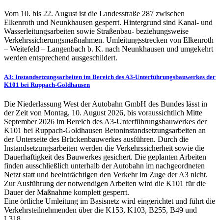
Vom 10. bis 22. August ist die Landesstraße 287 zwischen
Elkenroth und Neunkhausen gesperrt. Hintergrund sind Kanal- und
Wasserleitungsarbeiten sowie Straßenbau- beziehungsweise
Verkehrssicherungsmaßnahmen. Umleitungsstrecken von Elkenroth
– Weitefeld – Langenbach b. K. nach Neunkhausen und umgekehrt
werden entsprechend ausgeschildert.
A3: Instandsetzungsarbeiten im Bereich des A3-Unterführungsbauwerkes der
K101 bei Ruppach-Goldhausen
Die Niederlassung West der Autobahn GmbH des Bundes lässt in
der Zeit von Montag, 10. August 2026, bis voraussichtlich Mitte
September 2026 im Bereich des A3-Unterführungsbauwerkes der
K101 bei Ruppach-Goldhausen Betoninstandsetzungsarbeiten an
der Unterseite des Brückenbauwerkes ausführen. Durch die
Instandsetzungsarbeiten werden die Verkehrssicherheit sowie die
Dauerhaftigkeit des Bauwerkes gesichert. Die geplanten Arbeiten
finden ausschließlich unterhalb der Autobahn im nachgeordneten
Netzt statt und beeinträchtigen den Verkehr im Zuge der A3 nicht.
Zur Ausführung der notwendigen Arbeiten wird die K101 für die
Dauer der Maßnahme komplett gesperrt.
Eine örtliche Umleitung im Basisnetz wird eingerichtet und führt die
Verkehrsteilnehmenden über die K153, K103, B255, B49 und
L318.