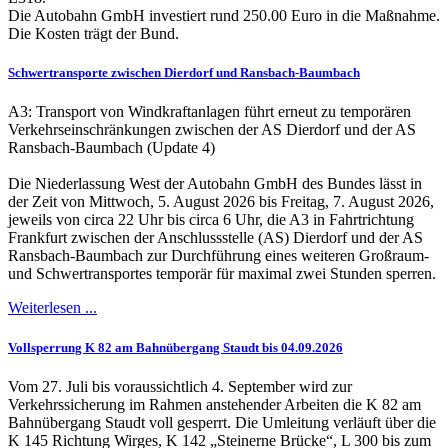
Die Autobahn GmbH investiert rund 250.00 Euro in die Maßnahme.
Die Kosten trägt der Bund.
Schwertransporte zwischen Dierdorf und Ransbach-Baumbach
A3: Transport von Windkraftanlagen führt erneut zu temporären
Verkehrseinschränkungen zwischen der AS Dierdorf und der AS
Ransbach-Baumbach (Update 4)
Die Niederlassung West der Autobahn GmbH des Bundes lässt in
der Zeit von Mittwoch, 5. August 2026 bis Freitag, 7. August 2026,
jeweils von circa 22 Uhr bis circa 6 Uhr, die A3 in Fahrtrichtung
Frankfurt zwischen der Anschlussstelle (AS) Dierdorf und der AS
Ransbach-Baumbach zur Durchführung eines weiteren Großraum-
und Schwertransportes temporär für maximal zwei Stunden sperren.
Weiterlesen ...
Vollsperrung K 82 am Bahnübergang Staudt bis 04.09.2026
Vom 27. Juli bis voraussichtlich 4. September wird zur
Verkehrssicherung im Rahmen anstehender Arbeiten die K 82 am
Bahnübergang Staudt voll gesperrt. Die Umleitung verläuft über die
K 145 Richtung Wirges, K 142 „Steinerne Brücke“, L 300 bis zum