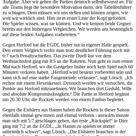
Aufgabe. Aber wir gehen die Partien dennoch selbstbewusst an. Für
alle Teams liegt die besondere Motivation darin, den Tabellenführer
zu schlagen. Dem müssen wir uns stellen und können zeigen, wie
weit wir wirklich sind. Hier ist in erster Linie der Kopf gefordert.
Die Spieler wissen, was sie können. Und wir kennen beide Gegner
bereits aus den bisherigen Vergleichen. Wir werden uns bestmöglich
auf diese beiden Aufgaben vorbereiten.“
Gegen Herford hat die EGDL bisher nur in eigener Halle gespielt.
Den ersten Vergleich verlor man trotz deutlicher Führung noch mit
6:7 nach Penaltyschießen. Das zweite Duell kur vor dem
Weihnachtsfest ging mit 8:5 an die Raketen. Nun geht es zum ersten
Mal nach Herford, wo die Gastgeber bisher noch kein Spiel nach 60
Minuten verloren haben. „Herford wird bestens vorbereitet sein und
kann sich auf eine starke Fangemeinde verlassen“, sagt Lörsch. „Ich
rechne mit einem Hexenkessel. Dennoch werden wir versuchen, die
Punkte aus Herford mitzunehmen. Wir brauchen dort Geduld, Wille
und absolute Kompromisslosigkeit.“ Die Partie in Herford beginnt
um 20.30 Uhr, die Rockets werden von einem Fanbus begleitet.
Gegen die Eisbären aus Hamm haben die Rockets in dieser Saison
ebenfalls einmal gewonnen und einmal verloren - auswärts musste
man sich mit 5:7 geschlagen geben, das erste „Rückspiel“ in Diez
ging mit 7:2 an die EGDL. „In Hamm zu spielen ist immer
unheimlich schwer“, sagt Lörsch. „Die Eisbären brauchen in der