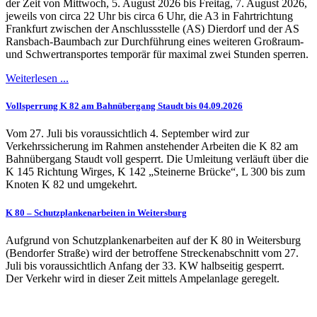
der Zeit von Mittwoch, 5. August 2026 bis Freitag, 7. August 2026,
jeweils von circa 22 Uhr bis circa 6 Uhr, die A3 in Fahrtrichtung
Frankfurt zwischen der Anschlussstelle (AS) Dierdorf und der AS
Ransbach-Baumbach zur Durchführung eines weiteren Großraum-
und Schwertransportes temporär für maximal zwei Stunden sperren.
Weiterlesen ...
Vollsperrung K 82 am Bahnübergang Staudt bis 04.09.2026
Vom 27. Juli bis voraussichtlich 4. September wird zur
Verkehrssicherung im Rahmen anstehender Arbeiten die K 82 am
Bahnübergang Staudt voll gesperrt. Die Umleitung verläuft über die
K 145 Richtung Wirges, K 142 „Steinerne Brücke“, L 300 bis zum
Knoten K 82 und umgekehrt.
K 80 – Schutzplankenarbeiten in Weitersburg
Aufgrund von Schutzplankenarbeiten auf der K 80 in Weitersburg
(Bendorfer Straße) wird der betroffene Streckenabschnitt vom 27.
Juli bis voraussichtlich Anfang der 33. KW halbseitig gesperrt.
Der Verkehr wird in dieser Zeit mittels Ampelanlage geregelt.