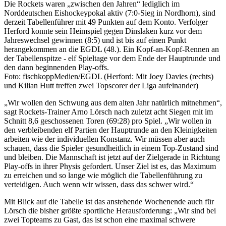
Die Rockets waren „zwischen den Jahren“ lediglich im
Norddeutschen Eishockeypokal aktiv (7:0-Sieg in Nordhorn), sind
derzeit Tabellenführer mit 49 Punkten auf dem Konto. Verfolger
Herford konnte sein Heimspiel gegen Dinslaken kurz vor dem
Jahreswechsel gewinnen (8:5) und ist bis auf einen Punkt
herangekommen an die EGDL (48.). Ein Kopf-an-Kopf-Rennen an
der Tabellenspitze - elf Spieltage vor dem Ende der Hauptrunde und
den dann beginnenden Play-offs.
Foto: fischkoppMedien/EGDL (Herford: Mit Joey Davies (rechts)
und Kilian Hutt treffen zwei Topscorer der Liga aufeinander)
„Wir wollen den Schwung aus dem alten Jahr natürlich mitnehmen“,
sagt Rockets-Trainer Arno Lörsch nach zuletzt acht Siegen mit im
Schnitt 8,6 geschossenen Toren (69:28) pro Spiel. „Wir wollen in
den verbleibenden elf Partien der Hauptrunde an den Kleinigkeiten
arbeiten wie der individuellen Konstanz. Wir müssen aber auch
schauen, dass die Spieler gesundheitlich in einem Top-Zustand sind
und bleiben. Die Mannschaft ist jetzt auf der Zielgerade in Richtung
Play-offs in ihrer Physis gefordert. Unser Ziel ist es, das Maximum
zu erreichen und so lange wie möglich die Tabellenführung zu
verteidigen. Auch wenn wir wissen, dass das schwer wird.“
Mit Blick auf die Tabelle ist das anstehende Wochenende auch für
Lörsch die bisher größte sportliche Herausforderung: „Wir sind bei
zwei Topteams zu Gast, das ist schon eine maximal schwere