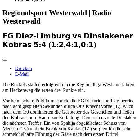
Regionalsport Westerwald | Radio
Westerwald
𝗘𝗚 𝗗𝗶𝗲𝘇-𝗟𝗶𝗺𝗯𝘂𝗿𝗴 𝘃𝘀 𝗗𝗶𝗻𝘀𝗹𝗮𝗸𝗲𝗻𝗲𝗿
𝗞𝗼𝗯𝗿𝗮𝘀 𝟱:𝟰 (𝟭:𝟮,𝟰:𝟭,𝟬:𝟭)
Drucken
E-Mail
Die Rockets starten erfolgreich in die Regionalliga West und fahren
am Heckenweg die ersten drei Punkte ein.
Vor heimischem Publikum startete die EGDL furios und lag bereits
nach acht gespielten Sekunden durch Otis Knecht vorne (1.). Auch
nach dem 1:0 dominierten die Gastgeber das Geschehen und ließen
den Kobras kaum Raum zur Entfaltung. Dennoch erzielte Dinslaken
die nächsten Treffer: Ein von Spahija abgefälschter Schuss von
Mensch (13.) und ein Break von Kardas (17.) sorgten für die sehr
schmeichelhafte Führung der Gäste nach dem ersten Drittel.