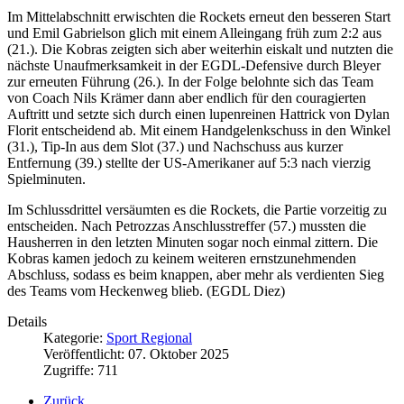
​Im Mittelabschnitt erwischten die Rockets erneut den besseren Start
und Emil Gabrielson glich mit einem Alleingang früh zum 2:2 aus
(21.). Die Kobras zeigten sich aber weiterhin eiskalt und nutzten die
nächste Unaufmerksamkeit in der EGDL-Defensive durch Bleyer
zur erneuten Führung (26.). In der Folge belohnte sich das Team
von Coach Nils Krämer dann aber endlich für den couragierten
Auftritt und setzte sich durch einen lupenreinen Hattrick von Dylan
Florit entscheidend ab. Mit einem Handgelenkschuss in den Winkel
(31.), Tip-In aus dem Slot (37.) und Nachschuss aus kurzer
Entfernung (39.) stellte der US-Amerikaner auf 5:3 nach vierzig
Spielminuten.
​Im Schlussdrittel versäumten es die Rockets, die Partie vorzeitig zu
entscheiden. Nach Petrozzas Anschlusstreffer (57.) mussten die
Hausherren in den letzten Minuten sogar noch einmal zittern. Die
Kobras kamen jedoch zu keinem weiteren ernstzunehmenden
Abschluss, sodass es beim knappen, aber mehr als verdienten Sieg
des Teams vom Heckenweg blieb. (EGDL Diez)
Details
Kategorie:
Sport Regional
Veröffentlicht: 07. Oktober 2025
Zugriffe: 711
Zurück