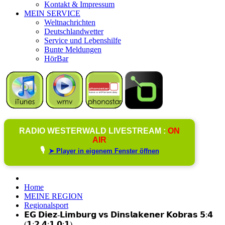
Kontakt & Impressum
MEIN SERVICE
Weltnachrichten
Deutschlandwetter
Service und Lebenshilfe
Bunte Meldungen
HörBar
RADIO WESTERWALD LIVESTREAM :
ON
AIR
🎙️
➤ Player in eigenem Fenster öffnen
Home
MEINE REGION
Regionalsport
𝗘𝗚 𝗗𝗶𝗲𝘇-𝗟𝗶𝗺𝗯𝘂𝗿𝗴 𝘃𝘀 𝗗𝗶𝗻𝘀𝗹𝗮𝗸𝗲𝗻𝗲𝗿 𝗞𝗼𝗯𝗿𝗮𝘀 𝟱:𝟰
(𝟭:𝟮,𝟰:𝟭,𝟬:𝟭)