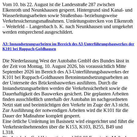
Vom 10. bis 22. August ist die Landesstraße 287 zwischen
Elkenroth und Neunkhausen gesperrt. Hintergrund sind Kanal- und
Wasserleitungsarbeiten sowie Straßenbau- beziehungsweise
Verkehrssicherungsmaßnahmen. Umleitungsstrecken von Elkenroth
– Weitefeld – Langenbach b. K. nach Neunkhausen und umgekehrt
werden entsprechend ausgeschildert.
A3: Instandsetzungsarbeiten im Bereich des A3-Unterführungsbauwerkes der
K101 bei Ruppach-Goldhausen
Die Niederlassung West der Autobahn GmbH des Bundes lässt in
der Zeit von Montag, 10. August 2026, bis voraussichtlich Mitte
September 2026 im Bereich des A3-Unterführungsbauwerkes der
K101 bei Ruppach-Goldhausen Betoninstandsetzungsarbeiten an
der Unterseite des Brückenbauwerkes ausführen. Durch die
Instandsetzungsarbeiten werden die Verkehrssicherheit sowie die
Dauerhaftigkeit des Bauwerkes gesichert. Die geplanten Arbeiten
finden ausschließlich unterhalb der Autobahn im nachgeordneten
Netzt statt und beeinträchtigen den Verkehr im Zuge der A3 nicht.
Zur Ausführung der notwendigen Arbeiten wird die K101 für die
Dauer der Maßnahme komplett gesperrt.
Eine örtliche Umleitung im Basisnetz wird eingerichtet und führt die
Verkehrsteilnehmenden über die K153, K103, B255, B49 und
L318.