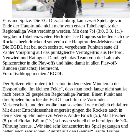
Einsame Spitze: Die EG Diez-Limburg kann zwei Spieltage vor
Ende der Hauptrunde nicht mehr vom ersten Tabellenplatz der
Regionalliga West verdrängt werden. Mit dem 7:4 (3:0, 3:3, 1:1)-
Sieg beim Tabellenzweiten Herforder Ice Dragons sicherten sich die
Rockets beeindruckend souverän die Hauptrunden-Meisterschaft.
Die EGDL hat bei noch sechs zu vergebenen Punkten satte elf
Zähler Vorsprung auf das punktgleiche Verfolgertrio aus Herford,
Neuwied und Ratingen. Damit geht das Team von der Lahn als
Spitzenreiter in die Play-offs und hätte damit in allen Play-off-
Runden (zunächst) Heimrecht.
Foto: fischkopp medien / EGDL
Der Spitzenreiter unterstrich schon in den ersten Minuten in der
Eissporthalle „Im kleinen Felde", dass man noch lange nicht satt ist
nach bereits 29 gespielten Regionalliga-Partien. Einen Punkt aus
drei Spielen brauchte die EGDL noch für die Vorrunden-
Meisterschaft, und den wollte man so schnell wie möglich einfahren.
Mit dieser Entschlossenheit angereist gingen die Rockets auch in
den ersten Spielminuten zu Werke. Andre Bruch (5.), Matt Fischer
(8.) und Florian Böhm (13.) schossen schnell eine beruhigende 3:0-
Führung heraus. „Wir sind sehr konzentriert ins Spiel gegangen und
hatten auch sehr schnell Zugriff auf den Gegner“, sagte Trainer