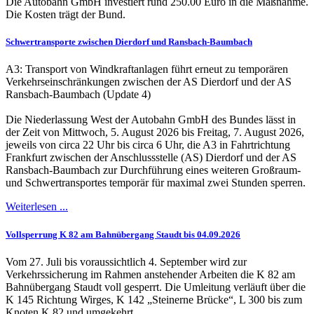
Die Autobahn GmbH investiert rund 250.00 Euro in die Maßnahme.
Die Kosten trägt der Bund.
Schwertransporte zwischen Dierdorf und Ransbach-Baumbach
A3: Transport von Windkraftanlagen führt erneut zu temporären
Verkehrseinschränkungen zwischen der AS Dierdorf und der AS
Ransbach-Baumbach (Update 4)
Die Niederlassung West der Autobahn GmbH des Bundes lässt in
der Zeit von Mittwoch, 5. August 2026 bis Freitag, 7. August 2026,
jeweils von circa 22 Uhr bis circa 6 Uhr, die A3 in Fahrtrichtung
Frankfurt zwischen der Anschlussstelle (AS) Dierdorf und der AS
Ransbach-Baumbach zur Durchführung eines weiteren Großraum-
und Schwertransportes temporär für maximal zwei Stunden sperren.
Weiterlesen ...
Vollsperrung K 82 am Bahnübergang Staudt bis 04.09.2026
Vom 27. Juli bis voraussichtlich 4. September wird zur
Verkehrssicherung im Rahmen anstehender Arbeiten die K 82 am
Bahnübergang Staudt voll gesperrt. Die Umleitung verläuft über die
K 145 Richtung Wirges, K 142 „Steinerne Brücke“, L 300 bis zum
Knoten K 82 und umgekehrt.