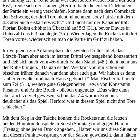
Eis", freute sich der Trainer. „Herford hatte die ersten 15 Minuten
der Partie ein wenig verschlafen, konnte dann nach dem Comeback
den Schwung der drei Tore nicht mitnehmen. Joey hat sie mit dem
4:3 aber auch eiskalt erwischt." Und nicht nur der Kanadier traf:
Florian Böhm erhöhte in Überzahl auf 5:3 (31.), bevor Davies in
Unterzahl das 6:3 nachlegte (35.). Wieder lagen die Rockets mit drei
Toren vorne, wieder schien man die Partie im Griff zu haben.
Im Vergleich zur Anfangsphase des zweiten Drittels blieb das
Lörsch-Team aber auch im letzten Drittel weitestgehend konzentriert
und ließ sich auch vom 4:6 durch Fabian Staudt (48.) nicht mehr aus
der Ruhe bringen. „Da gab es den Weckruf von mir schon ein
bisschen früher, danach war dann aber auch gut. Wir haben es dann
sauber verwaltet und nach Hause gebracht." Matt Fischer traf noch
zum 7:4 (51.), weitere gute Gelegenheiten - etwa von Konstantin
Firsanov und Andre Bruch - blieben ungenutzt. „Das wäre dann
aber auch zu viel gewesen, schon das 7:4 war im Ergebnis
deutlicher als das Spiel. Herford war in diesem Spiel nicht drei Tore
schlechter.“
Mit dem Sieg in der Tasche können die Rockets nun die letzten
beiden Hauptrundenspiele in Soest (Sonntag) und gegen Hamm
(Freitag) ohne jeden Druck angehen. „Hätten wir uns diese Situation
mit diesem Punktevorsprung vor der Saison gewünscht, dann hätten