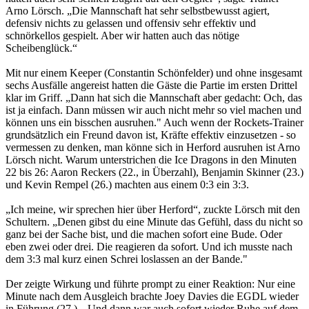
Arno Lörsch. „Die Mannschaft hat sehr selbstbewusst agiert,
defensiv nichts zu gelassen und offensiv sehr effektiv und
schnörkellos gespielt. Aber wir hatten auch das nötige
Scheibenglück.“
Mit nur einem Keeper (Constantin Schönfelder) und ohne insgesamt
sechs Ausfälle angereist hatten die Gäste die Partie im ersten Drittel
klar im Griff. „Dann hat sich die Mannschaft aber gedacht: Och, das
ist ja einfach. Dann müssen wir auch nicht mehr so viel machen und
können uns ein bisschen ausruhen." Auch wenn der Rockets-Trainer
grundsätzlich ein Freund davon ist, Kräfte effektiv einzusetzen - so
vermessen zu denken, man könne sich in Herford ausruhen ist Arno
Lörsch nicht. Warum unterstrichen die Ice Dragons in den Minuten
22 bis 26: Aaron Reckers (22., in Überzahl), Benjamin Skinner (23.)
und Kevin Rempel (26.) machten aus einem 0:3 ein 3:3.
„Ich meine, wir sprechen hier über Herford“, zuckte Lörsch mit den
Schultern. „Denen gibst du eine Minute das Gefühl, dass du nicht so
ganz bei der Sache bist, und die machen sofort eine Bude. Oder
eben zwei oder drei. Die reagieren da sofort. Und ich musste nach
dem 3:3 mal kurz einen Schrei loslassen an der Bande."
Der zeigte Wirkung und führte prompt zu einer Reaktion: Nur eine
Minute nach dem Ausgleich brachte Joey Davies die EGDL wieder
in Führung (27.). „Und dann war auch sofort wieder Ruhe auf dem