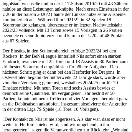
Ingolstadt wechselte und in der U17-Saison 2019/20 mit 43 Zählern
nahtlos an diese Leistungen anknüpfte. Nach ersten Einsätzen in der
U20 in der Saison 2020/21 baute der Linksschütze seine Ausbeute
kontinuierlich aus. Während ihm 2021/22 in 32 Spielen 18
Scorerpunkte gelangen, überzeugte er im letzten Nachwuchsjahr
2022/23 vollends. Mit 13 Toren sowie 15 Vorlagen in 26 Partien
beendete er seine Juniorenzeit und kam in der U20 auf 48 Punkte
aus 67 Spielen.
​Der Einstieg in den Seniorenbereich erfolgte 2023/24 bei den
Rockets. In der BeNeLeague hinterließ Nils sofort einen starken
Eindruck, avancierte mit 25 Toren und 18 Assists in 30 Partien zum
drittbesten Scorer und empfahl sich für höhere Aufgaben. Den
nächsten Schritt ging er dann bei den Herforder Ice Dragons. In
Ostwestfalen begann der mittlerweile 22-Jährige stark, wurde aber
von einer Verletzung gebremst, weshalb es 2024/25 nur für 29
Einsätze reichte. Mit neun Toren und sechs Assists bewies er
dennoch seine Qualitäten. Im vergangenen Jahr bestritt er 50
Partien, konnte mit neun Treffern und vier Vorlagen aber nicht ganz
an die Debütsaison anknüpfen. Insgesamt absolvierte der Angreifer
in der dritten Liga 79 Spiele (18 Tore, 10 Vorlagen).
​„Der Kontakt zu Nils ist nie abgerissen. Als klar war, dass er nicht
weiter in Herford spielen wird, sind wir umgehend an ihn
herangetreten“, sagen die Verantwortlichen zur Rückkehr. „Wir sind