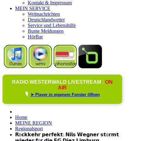
Kontakt & Impressum
MEIN SERVICE
Weltnachrichten
Deutschlandwetter
Service und Lebenshilfe
Bunte Meldungen
HörBar
RADIO WESTERWALD LIVESTREAM :
ON
AIR
🎙️
➤ Player in eigenem Fenster öffnen
Home
MEINE REGION
Regionalsport
𝗥ü𝗰𝗸𝗸𝗲𝗵𝗿 𝗽𝗲𝗿𝗳𝗲𝗸𝘁: 𝗡𝗶𝗹𝘀 𝗪𝗲𝗴𝗻𝗲𝗿 𝘀𝘁ü𝗿𝗺𝘁
𝘄𝗶𝗲𝗱𝗲𝗿 𝗳ü𝗿 𝗱𝗶𝗲 𝗘𝗚 𝗗𝗶𝗲𝘇-𝗟𝗶𝗺𝗯𝘂𝗿𝗴