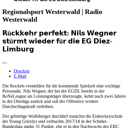
Regionalsport Westerwald | Radio
Westerwald
𝗥ü𝗰𝗸𝗸𝗲𝗵𝗿 𝗽𝗲𝗿𝗳𝗲𝗸𝘁: 𝗡𝗶𝗹𝘀 𝗪𝗲𝗴𝗻𝗲𝗿
𝘀𝘁ü𝗿𝗺𝘁 𝘄𝗶𝗲𝗱𝗲𝗿 𝗳ü𝗿 𝗱𝗶𝗲 𝗘𝗚 𝗗𝗶𝗲𝘇-
𝗟𝗶𝗺𝗯𝘂𝗿𝗴
Drucken
E-Mail
​Die Rockets vermelden für die kommende Spielzeit eine wichtige
Personalie. Nils Wegner, der bei der EGDL bereits in der
BeNeLeague als Leistungsträger überzeugte, kehrt nach zwei Jahren
in der Oberliga zurück und soll der Offensive weitere
Durchschlagskraft verleihen.
​Der gebürtige Wolfsburger durchlief zunächst die Eishockeyschule
der Young Grizzlys und verbuchte 2017/18 in der Schüler-
Bundesliga starke 31 Punkte, ehe er in den Nachwuchs des ERC