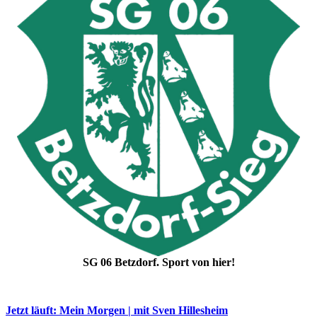
SG 06 Betzdorf. Sport von hier!
Jetzt läuft: Mein Morgen | mit Sven Hillesheim