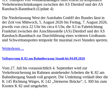
Verkehrseinschränkungen zwischen der AS Dierdorf und der AS
Ransbach-Baumbach (Update 4)
Die Niederlassung West der Autobahn GmbH des Bundes lässt in
der Zeit von Mittwoch, 5. August 2026 bis Freitag, 7. August 2026,
jeweils von circa 22 Uhr bis circa 6 Uhr, die A3 in Fahrtrichtung
Frankfurt zwischen der Anschlussstelle (AS) Dierdorf und der AS
Ransbach-Baumbach zur Durchführung eines weiteren Großraum-
und Schwertransportes temporär für maximal zwei Stunden sperren.
Weiterlesen ...
Vollsperrung K 82 am Bahnübergang Staudt bis 04.09.2026
Vom 27. Juli bis voraussichtlich 4. September wird zur
Verkehrssicherung im Rahmen anstehender Arbeiten die K 82 am
Bahnübergang Staudt voll gesperrt. Die Umleitung verläuft über die
K 145 Richtung Wirges, K 142 „Steinerne Brücke“, L 300 bis zum
Knoten K 82 und umgekehrt.