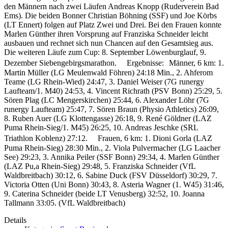
den Männern nach zwei Läufen Andreas Knopp (Ruderverein Bad
Ems). Die beiden Bonner Christian Böhning (SSF) und Joe Körbs
(LT Ennert) folgen auf Platz Zwei und Drei. Bei den Frauen konnte
Marlen Günther ihren Vorsprung auf Franziska Schneider leicht
ausbauen und rechnet sich nun Chancen auf den Gesamtsieg aus.
Die weiteren Läufe zum Cup: 8. September Löwenburglauf, 9.
Dezember Siebengebirgsmarathon. Ergebnisse: Männer, 6 km: 1.
Martin Müller (LG Meulenwald Föhren) 24:18 Min., 2. Ahferom
Teame (LG Rhein-Wied) 24:47, 3. Daniel Weiser (7G runergy
Laufteam/1. M40) 24:53, 4. Vincent Richrath (PSV Bonn) 25:29, 5.
Sören Plag (LC Mengerskirchen) 25:44, 6. Alexander Löhr (7G
runergy Laufteam) 25:47, 7. Sören Braun (Physio Athletics) 26:09,
8. Ruben Auer (LG Klottengasse) 26:18, 9. René Göldner (LAZ
Puma Rhein-Sieg/1. M45) 26:25, 10. Andreas Jeschke (SRL
Triathlon Koblenz) 27:12. Frauen, 6 km: 1. Dioni Gorla (LAZ
Puma Rhein-Sieg) 28:30 Min., 2. Viola Pulvermacher (LG Laacher
See) 29:23, 3. Annika Peiler (SSF Bonn) 29:34, 4. Marlen Günther
(LAZ Pu,a Rhein-Sieg) 29:48, 5. Franziska Schneider (VfL
Waldbreitbach) 30:12, 6. Sabine Duck (FSV Düsseldorf) 30:29, 7.
Victoria Otten (Uni Bonn) 30:43, 8. Asteria Wagner (1. W45) 31:46,
9. Caterina Schneider (beide LT Venusberg) 32:52, 10. Joanna
Tallmann 33:05. (VfL Waldbreitbach)
Details