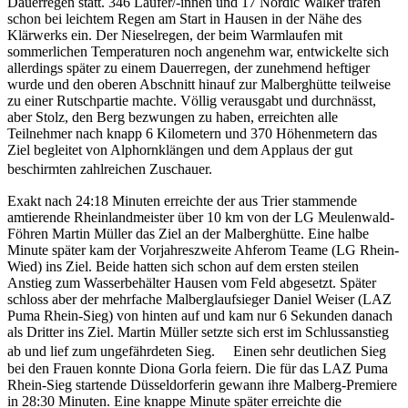
Dauerregen statt. 346 Läufer/-innen und 17 Nordic Walker trafen
schon bei leichtem Regen am Start in Hausen in der Nähe des
Klärwerks ein. Der Nieselregen, der beim Warmlaufen mit
sommerlichen Temperaturen noch angenehm war, entwickelte sich
allerdings später zu einem Dauerregen, der zunehmend heftiger
wurde und den oberen Abschnitt hinauf zur Malberghütte teilweise
zu einer Rutschpartie machte. Völlig verausgabt und durchnässt,
aber Stolz, den Berg bezwungen zu haben, erreichten alle
Teilnehmer nach knapp 6 Kilometern und 370 Höhenmetern das
Ziel begleitet von Alphornklängen und dem Applaus der gut
beschirmten zahlreichen Zuschauer.
Exakt nach 24:18 Minuten erreichte der aus Trier stammende
amtierende Rheinlandmeister über 10 km von der LG Meulenwald-
Föhren Martin Müller das Ziel an der Malberghütte. Eine halbe
Minute später kam der Vorjahreszweite Ahferom Teame (LG Rhein-
Wied) ins Ziel. Beide hatten sich schon auf dem ersten steilen
Anstieg zum Wasserbehälter Hausen vom Feld abgesetzt. Später
schloss aber der mehrfache Malberglaufsieger Daniel Weiser (LAZ
Puma Rhein-Sieg) von hinten auf und kam nur 6 Sekunden danach
als Dritter ins Ziel. Martin Müller setzte sich erst im Schlussanstieg
ab und lief zum ungefährdeten Sieg. Einen sehr deutlichen Sieg
bei den Frauen konnte Diona Gorla feiern. Die für das LAZ Puma
Rhein-Sieg startende Düsseldorferin gewann ihre Malberg-Premiere
in 28:30 Minuten. Eine knappe Minute später erreichte die