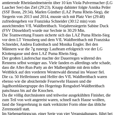
amtierende Rheinlandmeisterin über 10 km Viola Pulvermacher (LG
Laacher See) das Ziel (29:23). Knapp dahinter folgte Annika Peiler
(SSF Bonn, 29:34). Marlen Günther (LAZ Puma Rhein-Sieg), die
Siegerin von 2013 und 2014, musste sich mit Platz Vier (29:48)
zufriedengeben vor Franziska Schneider (30:12 min) vom
ausrichtenden VfL Waldbreitbach. Vorjahressiegerin Sabine Duck
(FSV Düsseldorf) wurde nur Sechste in 30:29 Min.
Die Teamwertung Frauen sicherte sich das LAZ Puma Rhein-Sieg
vor dem LT Venusberg und dem VfL Waldbreitbach mit Franziska
Schneider, Andrea Eudenbach und Monika Engler. Bei den
Männern war die 7g runergy Laufteam erfolgreich vor der LG
Klottengasse und dem LAZ Puma Rhein-Sieg.
Der großen Läuferschar machte der Dauerregen während des
Rennens selbst weniger aus. Viele fanden es allerdings sehr schade,
dass die After-Run-Party an der Malberghütte mit dem tollen
Weitblick auf den vorderen Westerwald diesmal ins Wasser fiel.
Die ca. 50 Helferinnen und Helfer des VfL Waldbreitbach waren
ebenso wie die absichernde Feuerwehr Hausen und die
Jagdhornbläsergruppe des Hegerings Rengsdorf-Waldbreitbach
patschnass bis auf die Knochen.
Da die völlig durchnässten und teilweise ausgekühlten Finisher, die
zum Teil von weit angereist waren, schnell nach Hause wollten,
fand die Siegerehrung in stark verkürzter Form ohne das übliche
Zeremoniell statt.
Im Siebengebirgscup, einer Serie von vier Veranstaltungen, führt bei