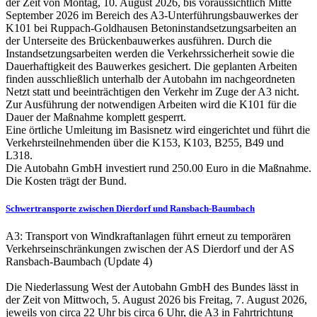
der Zeit von Montag, 10. August 2026, bis voraussichtlich Mitte
September 2026 im Bereich des A3-Unterführungsbauwerkes der
K101 bei Ruppach-Goldhausen Betoninstandsetzungsarbeiten an
der Unterseite des Brückenbauwerkes ausführen. Durch die
Instandsetzungsarbeiten werden die Verkehrssicherheit sowie die
Dauerhaftigkeit des Bauwerkes gesichert. Die geplanten Arbeiten
finden ausschließlich unterhalb der Autobahn im nachgeordneten
Netzt statt und beeinträchtigen den Verkehr im Zuge der A3 nicht.
Zur Ausführung der notwendigen Arbeiten wird die K101 für die
Dauer der Maßnahme komplett gesperrt.
Eine örtliche Umleitung im Basisnetz wird eingerichtet und führt die
Verkehrsteilnehmenden über die K153, K103, B255, B49 und
L318.
Die Autobahn GmbH investiert rund 250.00 Euro in die Maßnahme.
Die Kosten trägt der Bund.
Schwertransporte zwischen Dierdorf und Ransbach-Baumbach
A3: Transport von Windkraftanlagen führt erneut zu temporären
Verkehrseinschränkungen zwischen der AS Dierdorf und der AS
Ransbach-Baumbach (Update 4)
Die Niederlassung West der Autobahn GmbH des Bundes lässt in
der Zeit von Mittwoch, 5. August 2026 bis Freitag, 7. August 2026,
jeweils von circa 22 Uhr bis circa 6 Uhr, die A3 in Fahrtrichtung