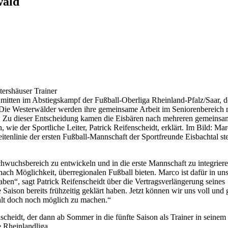
wald
tershäuser Trainer
 mitten im Abstiegskampf der Fußball-Oberliga Rheinland-Pfalz/Saar, 
lt: Die Westerwälder werden ihre gemeinsame Arbeit im Seniorenbereich 
en. Zu dieser Entscheidung kamen die Eisbären nach mehreren gemeins
ie der Sportliche Leiter, Patrick Reifenscheidt, erklärt. Im Bild: Ma
itenlinie der ersten Fußball-Mannschaft der Sportfreunde Eisbachtal st
uchsbereich zu entwickeln und in die erste Mannschaft zu integriere
ach Möglichkeit, überregionalen Fußball bieten. Marco ist dafür in un
ben“, sagt Patrick Reifenscheidt über die Vertragsverlängerung seines
 Saison bereits frühzeitig geklärt haben. Jetzt können wir uns voll und
alt doch noch möglich zu machen.“
heidt, der dann ab Sommer in die fünfte Saison als Trainer in seinem
e Rheinlandliga.