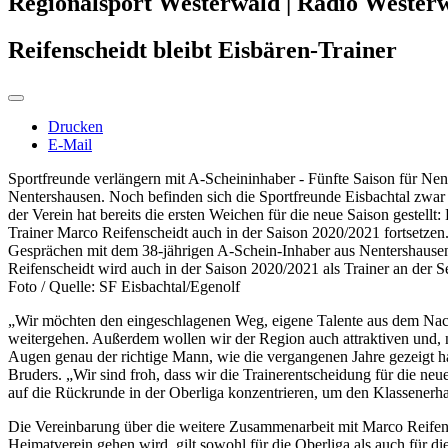
Regionalsport Westerwald | Radio Wester
Reifenscheidt bleibt Eisbären-Trainer
Drucken
E-Mail
Sportfreunde verlängern mit A-Scheininhaber - Fünfte Saison für Nen
Nentershausen. Noch befinden sich die Sportfreunde Eisbachtal zwar
der Verein hat bereits die ersten Weichen für die neue Saison gestel
Trainer Marco Reifenscheidt auch in der Saison 2020/2021 fortsetz
Gesprächen mit dem 38-jährigen A-Schein-Inhaber aus Nentershausen, w
Reifenscheidt wird auch in der Saison 2020/2021 als Trainer an der Se
Foto / Quelle: SF Eisbachtal/Egenolf
„Wir möchten den eingeschlagenen Weg, eigene Talente aus dem Nachw
weitergehen. Außerdem wollen wir der Region auch attraktiven und, n
Augen genau der richtige Mann, wie die vergangenen Jahre gezeigt ha
Bruders. „Wir sind froh, dass wir die Trainerentscheidung für die neue
auf die Rückrunde in der Oberliga konzentrieren, um den Klassenerh
Die Vereinbarung über die weitere Zusammenarbeit mit Marco Reifensc
Heimatverein gehen wird, gilt sowohl für die Oberliga als auch für di