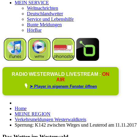
MEIN SERVICE
Weltnachrichten
Deutschlandwetter
Service und Lebenshilfe
Bunte Meldungen
HörBar
RADIO WESTERWALD LIVESTREAM :
ON
AIR
🎙️
➤ Player in eigenem Fenster öffnen
Home
MEINE REGION
Verkehrsmeldungen Westerwaldkreis
Sperrung: K142 zwischen Wirges und Leuterod am 11.11.2017
Das Wetter im Westerwald