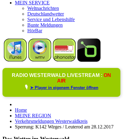
MEIN SERVICE
Weltnachrichten
Deutschlandwetter
Service und Lebenshilfe
Bunte Meldungen
HörBar
RADIO WESTERWALD LIVESTREAM :
ON
AIR
🎙️
➤ Player in eigenem Fenster öffnen
Home
MEINE REGION
Verkehrsmeldungen Westerwaldkreis
Sperrung: K142 Wirges / Leuterod am 28.12.2017
Das Wetter im Westerwald