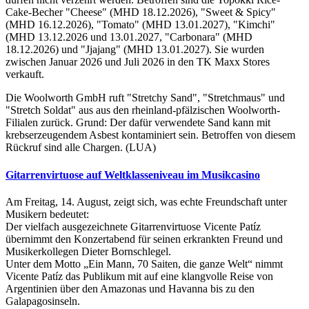
Cake-Becher "Cheese" (MHD 18.12.2026), "Sweet & Spicy"
(MHD 16.12.2026), "Tomato" (MHD 13.01.2027), "Kimchi"
(MHD 13.12.2026 und 13.01.2027, "Carbonara" (MHD
18.12.2026) und "Jjajang" (MHD 13.01.2027). Sie wurden
zwischen Januar 2026 und Juli 2026 in den TK Maxx Stores
verkauft.
Die Woolworth GmbH ruft "Stretchy Sand", "Stretchmaus" und
"Stretch Soldat" aus aus den rheinland-pfälzischen Woolworth-
Filialen zurück. Grund: Der dafür verwendete Sand kann mit
krebserzeugendem Asbest kontaminiert sein. Betroffen von diesem
Rückruf sind alle Chargen. (LUA)
Gitarrenvirtuose auf Weltklasseniveau im Musikcasino
Am Freitag, 14. August, zeigt sich, was echte Freundschaft unter
Musikern bedeutet:
Der vielfach ausgezeichnete Gitarrenvirtuose Vicente Patíz
übernimmt den Konzertabend für seinen erkrankten Freund und
Musikerkollegen Dieter Bornschlegel.
Unter dem Motto „Ein Mann, 70 Saiten, die ganze Welt“ nimmt
Vicente Patíz das Publikum mit auf eine klangvolle Reise von
Argentinien über den Amazonas und Havanna bis zu den
Galapagosinseln.