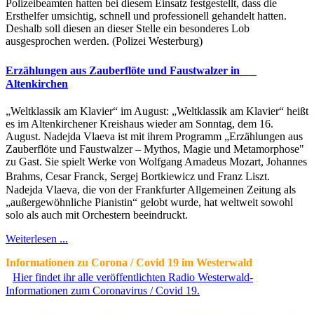
Polizeibeamten hatten bei diesem Einsatz festgestellt, dass die
Ersthelfer umsichtig, schnell und professionell gehandelt hatten.
Deshalb soll diesen an dieser Stelle ein besonderes Lob
ausgesprochen werden. (Polizei Westerburg)
Erzählungen aus Zauberflöte und Faustwalzer in
Altenkirchen
„Weltklassik am Klavier“ im August: „Weltklassik am Klavier“ heißt
es im Altenkirchener Kreishaus wieder am Sonntag, dem 16.
August. Nadejda Vlaeva ist mit ihrem Programm „Erzählungen aus
Zauberflöte und Faustwalzer – Mythos, Magie und Metamorphose"
zu Gast. Sie spielt Werke von Wolfgang Amadeus Mozart, Johannes
Brahms, Cesar Franck, Sergej Bortkiewicz und Franz Liszt.
Nadejda Vlaeva, die von der Frankfurter Allgemeinen Zeitung als
„außergewöhnliche Pianistin“ gelobt wurde, hat weltweit sowohl
solo als auch mit Orchestern beeindruckt.
Weiterlesen ...
Informationen zu Corona / Covid 19 im Westerwald
Hier findet ihr alle veröffentlichten Radio Westerwald-
Informationen zum Coronavirus / Covid 19.