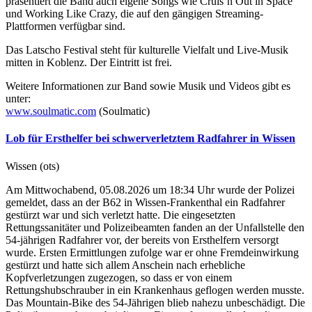
präsentiert die Band auch eigene Songs wie Cruis’n Out in Space
und Working Like Crazy, die auf den gängigen Streaming-
Plattformen verfügbar sind.
Das Latscho Festival steht für kulturelle Vielfalt und Live-Musik
mitten in Koblenz. Der Eintritt ist frei.
Weitere Informationen zur Band sowie Musik und Videos gibt es
unter:
www.soulmatic.com
(Soulmatic)
Lob für Ersthelfer bei schwerverletztem Radfahrer in Wissen
Wissen (ots)
Am Mittwochabend, 05.08.2026 um 18:34 Uhr wurde der Polizei
gemeldet, dass an der B62 in Wissen-Frankenthal ein Radfahrer
gestürzt war und sich verletzt hatte. Die eingesetzten
Rettungssanitäter und Polizeibeamten fanden an der Unfallstelle den
54-jährigen Radfahrer vor, der bereits von Ersthelfern versorgt
wurde. Ersten Ermittlungen zufolge war er ohne Fremdeinwirkung
gestürzt und hatte sich allem Anschein nach erhebliche
Kopfverletzungen zugezogen, so dass er von einem
Rettungshubschrauber in ein Krankenhaus geflogen werden musste.
Das Mountain-Bike des 54-Jährigen blieb nahezu unbeschädigt. Die