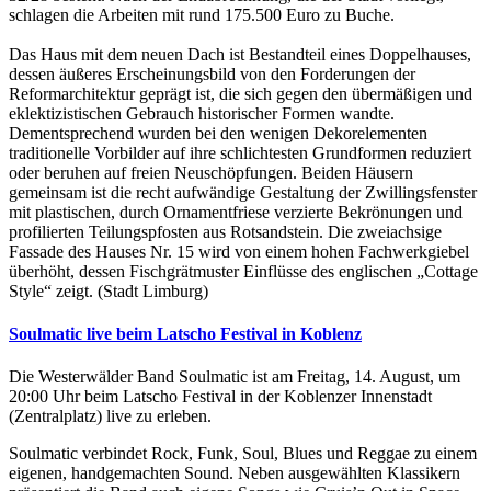
schlagen die Arbeiten mit rund 175.500 Euro zu Buche.
Das Haus mit dem neuen Dach ist Bestandteil eines Doppelhauses,
dessen äußeres Erscheinungsbild von den Forderungen der
Reformarchitektur geprägt ist, die sich gegen den übermäßigen und
eklektizistischen Gebrauch historischer Formen wandte.
Dementsprechend wurden bei den wenigen Dekorelementen
traditionelle Vorbilder auf ihre schlichtesten Grundformen reduziert
oder beruhen auf freien Neuschöpfungen. Beiden Häusern
gemeinsam ist die recht aufwändige Gestaltung der Zwillingsfenster
mit plastischen, durch Ornamentfriese verzierte Bekrönungen und
profilierten Teilungspfosten aus Rotsandstein. Die zweiachsige
Fassade des Hauses Nr. 15 wird von einem hohen Fachwerkgiebel
überhöht, dessen Fischgrätmuster Einflüsse des englischen „Cottage
Style“ zeigt. (Stadt Limburg)
Soulmatic live beim Latscho Festival in Koblenz
Die Westerwälder Band Soulmatic ist am Freitag, 14. August, um
20:00 Uhr beim Latscho Festival in der Koblenzer Innenstadt
(Zentralplatz) live zu erleben.
Soulmatic verbindet Rock, Funk, Soul, Blues und Reggae zu einem
eigenen, handgemachten Sound. Neben ausgewählten Klassikern