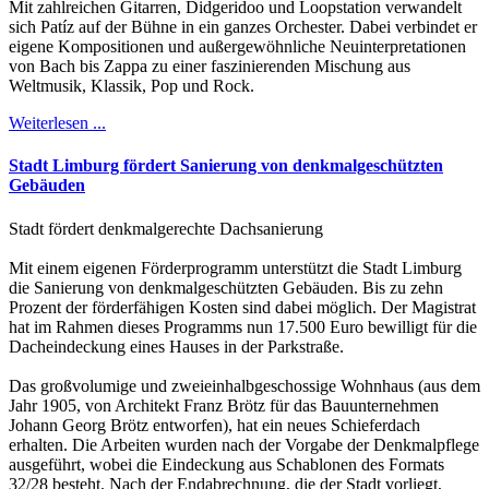
Mit zahlreichen Gitarren, Didgeridoo und Loopstation verwandelt
sich Patíz auf der Bühne in ein ganzes Orchester. Dabei verbindet er
eigene Kompositionen und außergewöhnliche Neuinterpretationen
von Bach bis Zappa zu einer faszinierenden Mischung aus
Weltmusik, Klassik, Pop und Rock.
Weiterlesen ...
Stadt Limburg fördert Sanierung von denkmalgeschützten
Gebäuden
Stadt fördert denkmalgerechte Dachsanierung
Mit einem eigenen Förderprogramm unterstützt die Stadt Limburg
die Sanierung von denkmalgeschützten Gebäuden. Bis zu zehn
Prozent der förderfähigen Kosten sind dabei möglich. Der Magistrat
hat im Rahmen dieses Programms nun 17.500 Euro bewilligt für die
Dacheindeckung eines Hauses in der Parkstraße.
Das großvolumige und zweieinhalbgeschossige Wohnhaus (aus dem
Jahr 1905, von Architekt Franz Brötz für das Bauunternehmen
Johann Georg Brötz entworfen), hat ein neues Schieferdach
erhalten. Die Arbeiten wurden nach der Vorgabe der Denkmalpflege
ausgeführt, wobei die Eindeckung aus Schablonen des Formats
32/28 besteht. Nach der Endabrechnung, die der Stadt vorliegt,