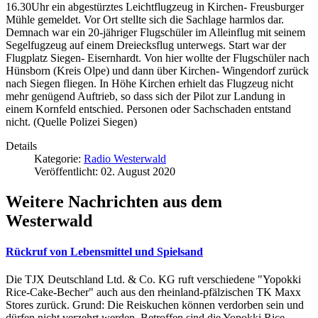
16.30Uhr ein abgestürztes Leichtflugzeug in Kirchen- Freusburger
Mühle gemeldet. Vor Ort stellte sich die Sachlage harmlos dar.
Demnach war ein 20-jähriger Flugschüler im Alleinflug mit seinem
Segelfugzeug auf einem Dreiecksflug unterwegs. Start war der
Flugplatz Siegen- Eisernhardt. Von hier wollte der Flugschüler nach
Hünsborn (Kreis Olpe) und dann über Kirchen- Wingendorf zurück
nach Siegen fliegen. In Höhe Kirchen erhielt das Flugzeug nicht
mehr genügend Auftrieb, so dass sich der Pilot zur Landung in
einem Kornfeld entschied. Personen oder Sachschaden entstand
nicht. (Quelle Polizei Siegen)
Details
Kategorie:
Radio Westerwald
Veröffentlicht: 02. August 2020
Weitere Nachrichten aus dem
Westerwald
Rückruf von Lebensmittel und Spielsand
Die TJX Deutschland Ltd. & Co. KG ruft verschiedene "Yopokki
Rice-Cake-Becher" auch aus den rheinland-pfälzischen TK Maxx
Stores zurück. Grund: Die Reiskuchen können verdorben sein und
dürfen nicht verzehrt werden. Betroffen sind die Yopokki Rice-