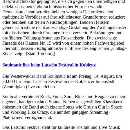
Reformarchitektur geprägt ist, die sich gegen den übermäßigen und
eklektizistischen Gebrauch historischer Formen wandte.
Dementsprechend wurden bei den wenigen Dekorelementen
traditionelle Vorbilder auf ihre schlichtesten Grundformen reduziert
oder beruhen auf freien Neuschöpfungen. Beiden Häusern
gemeinsam ist die recht aufwändige Gestaltung der Zwillingsfenster
mit plastischen, durch Ornamentfriese verzierte Bekrönungen und
profilierten Teilungspfosten aus Rotsandstein. Die zweiachsige
Fassade des Hauses Nr. 15 wird von einem hohen Fachwerkgiebel
überhöht, dessen Fischgrätmuster Einflüsse des englischen „Cottage
Style“ zeigt. (Stadt Limburg)
Soulmatic live beim Latscho Festival in Koblenz
Die Westerwälder Band Soulmatic ist am Freitag, 14. August, um
20:00 Uhr beim Latscho Festival in der Koblenzer Innenstadt
(Zentralplatz) live zu erleben.
Soulmatic verbindet Rock, Funk, Soul, Blues und Reggae zu einem
eigenen, handgemachten Sound. Neben ausgewählten Klassikern
präsentiert die Band auch eigene Songs wie Cruis’n Out in Space
und Working Like Crazy, die auf den gängigen Streaming-
Plattformen verfügbar sind.
Das Latscho Festival steht für kulturelle Vielfalt und Live-Musik