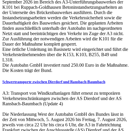
September 2026 im Bereich des A3-Unterführungsbauwerkes der
K101 bei Ruppach-Goldhausen Betoninstandsetzungsarbeiten an
der Unterseite des Brückenbauwerkes ausführen. Durch die
Instandsetzungsarbeiten werden die Verkehrssicherheit sowie die
Dauerhaftigkeit des Bauwerkes gesichert. Die geplanten Arbeiten
finden ausschließlich unterhalb der Autobahn im nachgeordneten
Netzt statt und beeinträchtigen den Verkehr im Zuge der A3 nicht.
Zur Ausführung der notwendigen Arbeiten wird die K101 für die
Dauer der Maßnahme komplett gesperrt.
Eine örtliche Umleitung im Basisnetz wird eingerichtet und führt die
Verkehrsteilnehmenden über die K153, K103, B255, B49 und
L318.
Die Autobahn GmbH investiert rund 250.00 Euro in die Maßnahme.
Die Kosten trägt der Bund.
Schwertransporte zwischen Dierdorf und Ransbach-Baumbach
A3: Transport von Windkraftanlagen führt erneut zu temporären
Verkehrseinschränkungen zwischen der AS Dierdorf und der AS
Ransbach-Baumbach (Update 4)
Die Niederlassung West der Autobahn GmbH des Bundes lässt in
der Zeit von Mittwoch, 5. August 2026 bis Freitag, 7. August 2026,
jeweils von circa 22 Uhr bis circa 6 Uhr, die A3 in Fahrtrichtung
Frankfurt zwischen der Anschlussstelle (AS) Dierdorf und der AS