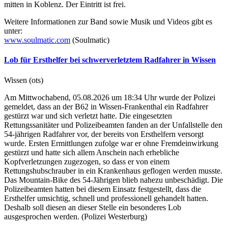
mitten in Koblenz. Der Eintritt ist frei.
Weitere Informationen zur Band sowie Musik und Videos gibt es
unter:
www.soulmatic.com
(Soulmatic)
Lob für Ersthelfer bei schwerverletztem Radfahrer in Wissen
Wissen (ots)
Am Mittwochabend, 05.08.2026 um 18:34 Uhr wurde der Polizei
gemeldet, dass an der B62 in Wissen-Frankenthal ein Radfahrer
gestürzt war und sich verletzt hatte. Die eingesetzten
Rettungssanitäter und Polizeibeamten fanden an der Unfallstelle den
54-jährigen Radfahrer vor, der bereits von Ersthelfern versorgt
wurde. Ersten Ermittlungen zufolge war er ohne Fremdeinwirkung
gestürzt und hatte sich allem Anschein nach erhebliche
Kopfverletzungen zugezogen, so dass er von einem
Rettungshubschrauber in ein Krankenhaus geflogen werden musste.
Das Mountain-Bike des 54-Jährigen blieb nahezu unbeschädigt. Die
Polizeibeamten hatten bei diesem Einsatz festgestellt, dass die
Ersthelfer umsichtig, schnell und professionell gehandelt hatten.
Deshalb soll diesen an dieser Stelle ein besonderes Lob
ausgesprochen werden. (Polizei Westerburg)