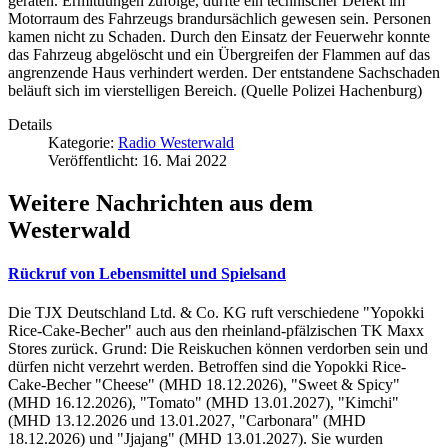
geraten. Ermittlungen zufolge, dürfte ein technischer Defekt im
Motorraum des Fahrzeugs brandursächlich gewesen sein. Personen
kamen nicht zu Schaden. Durch den Einsatz der Feuerwehr konnte
das Fahrzeug abgelöscht und ein Übergreifen der Flammen auf das
angrenzende Haus verhindert werden. Der entstandene Sachschaden
beläuft sich im vierstelligen Bereich. (Quelle Polizei Hachenburg)
Details
Kategorie:
Radio Westerwald
Veröffentlicht: 16. Mai 2022
Weitere Nachrichten aus dem
Westerwald
Rückruf von Lebensmittel und Spielsand
Die TJX Deutschland Ltd. & Co. KG ruft verschiedene "Yopokki
Rice-Cake-Becher" auch aus den rheinland-pfälzischen TK Maxx
Stores zurück. Grund: Die Reiskuchen können verdorben sein und
dürfen nicht verzehrt werden. Betroffen sind die Yopokki Rice-
Cake-Becher "Cheese" (MHD 18.12.2026), "Sweet & Spicy"
(MHD 16.12.2026), "Tomato" (MHD 13.01.2027), "Kimchi"
(MHD 13.12.2026 und 13.01.2027, "Carbonara" (MHD
18.12.2026) und "Jjajang" (MHD 13.01.2027). Sie wurden