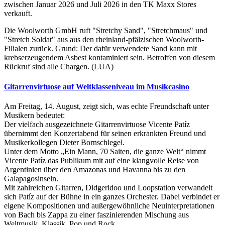
zwischen Januar 2026 und Juli 2026 in den TK Maxx Stores
verkauft.
Die Woolworth GmbH ruft "Stretchy Sand", "Stretchmaus" und
"Stretch Soldat" aus aus den rheinland-pfälzischen Woolworth-
Filialen zurück. Grund: Der dafür verwendete Sand kann mit
krebserzeugendem Asbest kontaminiert sein. Betroffen von diesem
Rückruf sind alle Chargen. (LUA)
Gitarrenvirtuose auf Weltklasseniveau im Musikcasino
Am Freitag, 14. August, zeigt sich, was echte Freundschaft unter
Musikern bedeutet:
Der vielfach ausgezeichnete Gitarrenvirtuose Vicente Patíz
übernimmt den Konzertabend für seinen erkrankten Freund und
Musikerkollegen Dieter Bornschlegel.
Unter dem Motto „Ein Mann, 70 Saiten, die ganze Welt“ nimmt
Vicente Patíz das Publikum mit auf eine klangvolle Reise von
Argentinien über den Amazonas und Havanna bis zu den
Galapagosinseln.
Mit zahlreichen Gitarren, Didgeridoo und Loopstation verwandelt
sich Patíz auf der Bühne in ein ganzes Orchester. Dabei verbindet er
eigene Kompositionen und außergewöhnliche Neuinterpretationen
von Bach bis Zappa zu einer faszinierenden Mischung aus
Weltmusik, Klassik, Pop und Rock.