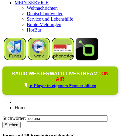
MEIN SERVICE
Weltnachrichten
Deutschlandwetter
Service und Lebenshilfe
Bunte Meldungen
HörBar
RADIO WESTERWALD LIVESTREAM :
ON
AIR
🎙️
➤ Player in eigenem Fenster öffnen
Home
Suchwörter:
Suchen
Insgesamt
50
Ergebnisse gefunden!