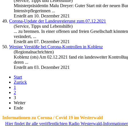
(Service, Tipps und Lebenshilfe)
Ministerpräsidentin Malu Dreyer: Guter Start mit der neuen Bu
Intensivpflegerinnen ...
Erstellt am 10. Dezember 2021
49.
Corona
-Update der Landesregierung zum 07.12.2021
(Service, Tipps und Lebenshilfe)
... zu bremsen. In einer offenen und freien Gesellschaft könnt
verändert, ...
Erstellt am 07. Dezember 2021
50.
Wenige Verstöße bei
Corona
-Kontrollen in Koblenz
(Regionalnachrichten)
Koblenz (ots) Am 02.12.2021 fand ein landesweiter Kontrollta
deren ...
Erstellt am 03. Dezember 2021
Start
Zurück
1
2
3
Weiter
Ende
Informationen zu Corona / Covid 19 im Westerwald
Hier findet ihr alle veröffentlichten Radio Westerwald-Information