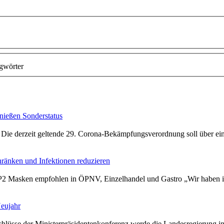
gwörter
nießen Sonderstatus
 Die derzeit geltende 29.
Corona
-Bekämpfungsverordnung soll über ei
ränken und Infektionen reduzieren
FP2 Masken empfohlen in ÖPNV, Einzelhandel und Gastro „Wir haben in 
eujahr
chlüsse der Ministerpräsidentenkonferenz werde die Landesregierung in