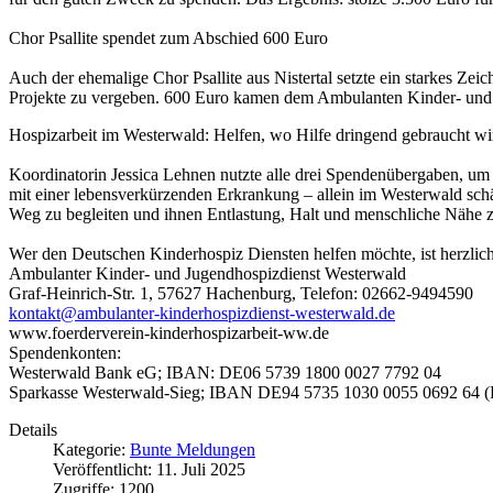
Chor Psallite spendet zum Abschied 600 Euro
Auch der ehemalige Chor Psallite aus Nistertal setzte ein starkes Z
Projekte zu vergeben. 600 Euro kamen dem Ambulanten Kinder- und 
Hospizarbeit im Westerwald: Helfen, wo Hilfe dringend gebraucht wi
Koordinatorin Jessica Lehnen nutzte alle drei Spendenübergaben, um
mit einer lebensverkürzenden Erkrankung – allein im Westerwald sch
Weg zu begleiten und ihnen Entlastung, Halt und menschliche Nähe 
Wer den Deutschen Kinderhospiz Diensten helfen möchte, ist herzlic
Ambulanter Kinder- und Jugendhospizdienst Westerwald
Graf-Heinrich-Str. 1, 57627 Hachenburg, Telefon: 02662-9494590
kontakt@ambulanter-kinderhospizdienst-westerwald.de
www.foerderverein-kinderhospizarbeit-ww.de
Spendenkonten:
Westerwald Bank eG; IBAN: DE06 5739 1800 0027 7792 04
Sparkasse Westerwald-Sieg; IBAN DE94 5735 1030 0055 0692 64 (
Details
Kategorie:
Bunte Meldungen
Veröffentlicht: 11. Juli 2025
Zugriffe: 1200