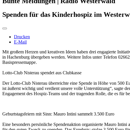
Bunte Meldungen | Radio Westerwald
Spenden für das Kinderhospiz im Westerw
Drucken
E-Mail
Mit großem Herzen und kreativen Ideen haben drei engagierte Initia
in Hachenburg übergeben werden. Weitere Infos unter Telefon 0266
Basispressemappe.
Lotto-Club Nisterau spendet aus Clubkasse
Der Lotto-Club Nisterau überreichte eine Spende in Höhe von 500 Eu
ist äußerst wichtig und verdient unsere volle Unterstützung“, sagte 
Engagement des Hospiz-Teams und der tragenden Rolle, die es für bet
Geburtstagsfeiern mit Sinn: Mauro Intini sammelt 3.500 Euro
Eine besonders persönliche Spendenaktion organisierte Mauro Intini a
für den guten Zweck zu spenden. Das Ergebnis: stolze 3.500 Euro fü