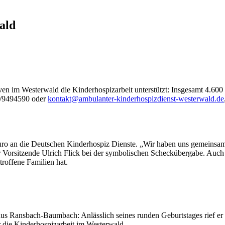
ald
tiven im Westerwald die Kinderhospizarbeit unterstützt: Insgesamt 4.6
2/9494590 oder
kontakt@ambulanter-kinderhospizdienst-westerwald.de
ro an die Deutschen Kinderhospiz Dienste. „Wir haben uns gemeinsam 
der Vorsitzende Ulrich Flick bei der symbolischen Scheckübergabe. Auc
roffene Familien hat.
us Ransbach-Baumbach: Anlässlich seines runden Geburtstages rief er be
r die Kinderhospizarbeit im Westerwald.