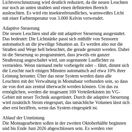
Lichtverschmutzung wird deutlich reduziert, da die neuen Leuchten
nur noch an unten strahlen und einen definierten Bereich
ausleuchten. Es wird ein insektenfreundliches, warmweißes Licht
mit einer Farbtemperatur von 3.000 Kelvin verwendet.
Adaptive Steuerung
Die neuen Leuchten sind alle mit adaptiver Steuerung ausgestattet.
Das bedeutet: Die Lichtstärke passt sich mithilfe von Sensoren
automatisch an die jeweilige Situation an. Es werden also nur die
Straßen und Wege hell beleuchtet, die gerade genutzt werden. Dabei
ist die Steuerung so programmiert, dass jeweils ein ganzer
Straßenzug angeschaltet wird, um sogenannte Lauflichter zu
vermeiden. Wenn niemand mehr vorbeigeht oder – fährt, dimmt sich
die Leuchte nach einigen Minuten automatisch auf etwa 10% ihrer
Leistung herunter. Über das neue System werden dann alle
Leuchten mit der Verwaltung in Montabaur verbunden sein, so dass
sie von dort aus zentral überwacht werden können. Um das zu
ermöglichen, werden die insgesamt 169 Verteilerkästen im VG-
Gebiet mit neuer Technik ausgerüstet. Durch die adaptive Steuerung
wird zusätzlich Strom eingespart, das tatsächliche Volumen lässt sich
aber erst beziffern, wenn das System eingespielt ist.
Ablauf der Umrüstung
Die Montagearbeiten sollen in der zweiten Oktoberhälfte beginnen
und bis Ende Juni 2026 abgeschlossen sein. Es werden vier