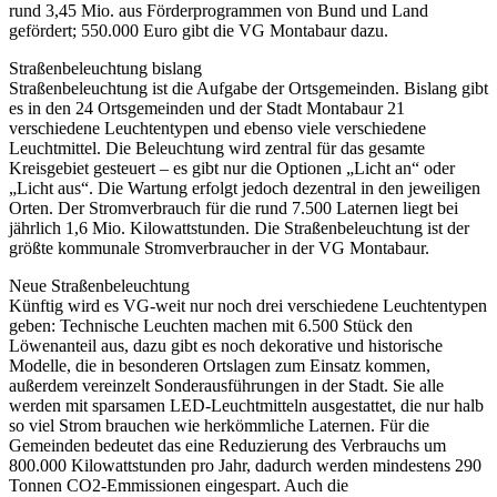
rund 3,45 Mio. aus Förderprogrammen von Bund und Land
gefördert; 550.000 Euro gibt die VG Montabaur dazu.
Straßenbeleuchtung bislang
Straßenbeleuchtung ist die Aufgabe der Ortsgemeinden. Bislang gibt
es in den 24 Ortsgemeinden und der Stadt Montabaur 21
verschiedene Leuchtentypen und ebenso viele verschiedene
Leuchtmittel. Die Beleuchtung wird zentral für das gesamte
Kreisgebiet gesteuert – es gibt nur die Optionen „Licht an“ oder
„Licht aus“. Die Wartung erfolgt jedoch dezentral in den jeweiligen
Orten. Der Stromverbrauch für die rund 7.500 Laternen liegt bei
jährlich 1,6 Mio. Kilowattstunden. Die Straßenbeleuchtung ist der
größte kommunale Stromverbraucher in der VG Montabaur.
Neue Straßenbeleuchtung
Künftig wird es VG-weit nur noch drei verschiedene Leuchtentypen
geben: Technische Leuchten machen mit 6.500 Stück den
Löwenanteil aus, dazu gibt es noch dekorative und historische
Modelle, die in besonderen Ortslagen zum Einsatz kommen,
außerdem vereinzelt Sonderausführungen in der Stadt. Sie alle
werden mit sparsamen LED-Leuchtmitteln ausgestattet, die nur halb
so viel Strom brauchen wie herkömmliche Laternen. Für die
Gemeinden bedeutet das eine Reduzierung des Verbrauchs um
800.000 Kilowattstunden pro Jahr, dadurch werden mindestens 290
Tonnen CO2-Emmissionen eingespart. Auch die