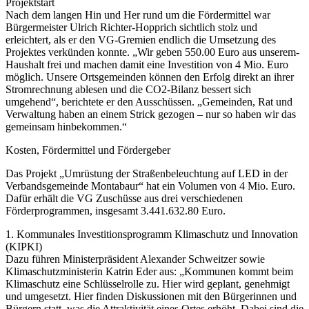
Projektstart
Nach dem langen Hin und Her rund um die Fördermittel war
Bürgermeister Ulrich Richter-Hopprich sichtlich stolz und
erleichtert, als er den VG-Gremien endlich die Umsetzung des
Projektes verkünden konnte. „Wir geben 550.00 Euro aus unserem-
Haushalt frei und machen damit eine Investition von 4 Mio. Euro
möglich. Unsere Ortsgemeinden können den Erfolg direkt an ihrer
Stromrechnung ablesen und die CO2-Bilanz bessert sich
umgehend“, berichtete er den Ausschüssen. „Gemeinden, Rat und
Verwaltung haben an einem Strick gezogen – nur so haben wir das
gemeinsam hinbekommen.“
Kosten, Fördermittel und Fördergeber
Das Projekt „Umrüstung der Straßenbeleuchtung auf LED in der
Verbandsgemeinde Montabaur“ hat ein Volumen von 4 Mio. Euro.
Dafür erhält die VG Zuschüsse aus drei verschiedenen
Förderprogrammen, insgesamt 3.441.632.80 Euro.
1. Kommunales Investitionsprogramm Klimaschutz und Innovation
(KIPKI)
Dazu führen Ministerpräsident Alexander Schweitzer sowie
Klimaschutzministerin Katrin Eder aus: „Kommunen kommt beim
Klimaschutz eine Schlüsselrolle zu. Hier wird geplant, genehmigt
und umgesetzt. Hier finden Diskussionen mit den Bürgerinnen und
Bürgern statt, was die Attraktivität eines Ortes erhöht. Dabei sind die