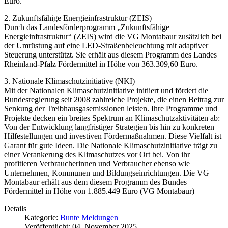
Euro.
2. Zukunftsfähige Energieinfrastruktur (ZEIS)
Durch das Landesförderprogramm „Zukunftsfähige
Energieinfrastruktur“ (ZEIS) wird die VG Montabaur zusätzlich bei
der Umrüstung auf eine LED-Straßenbeleuchtung mit adaptiver
Steuerung unterstützt. Sie erhält aus diesem Programm des Landes
Rheinland-Pfalz Fördermittel in Höhe von 363.309,60 Euro.
3. Nationale Klimaschutzinitiative (NKI)
Mit der Nationalen Klimaschutzinitiative initiiert und fördert die
Bundesregierung seit 2008 zahlreiche Projekte, die einen Beitrag zur
Senkung der Treibhausgasemissionen leisten. Ihre Programme und
Projekte decken ein breites Spektrum an Klimaschutzaktivitäten ab:
Von der Entwicklung langfristiger Strategien bis hin zu konkreten
Hilfestellungen und investiven Fördermaßnahmen. Diese Vielfalt ist
Garant für gute Ideen. Die Nationale Klimaschutzinitiative trägt zu
einer Verankerung des Klimaschutzes vor Ort bei. Von ihr
profitieren Verbraucherinnen und Verbraucher ebenso wie
Unternehmen, Kommunen und Bildungseinrichtungen. Die VG
Montabaur erhält aus dem diesem Programm des Bundes
Fördermittel in Höhe von 1.885.449 Euro (VG Montabaur)
Details
Kategorie:
Bunte Meldungen
Veröffentlicht: 04. November 2025