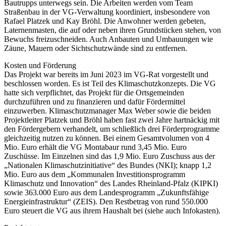
Bautrupps unterwegs sein. Die Arbeiten werden vom Team
Straßenbau in der VG-Verwaltung koordiniert, insbesondere von
Rafael Platzek und Kay Bröhl. Die Anwohner werden gebeten,
Laternenmasten, die auf oder neben ihren Grundstücken stehen, von
Bewuchs freizuschneiden. Auch Anbauten und Umbauungen wie
Zäune, Mauern oder Sichtschutzwände sind zu entfernen.
Kosten und Förderung
Das Projekt war bereits im Juni 2023 im VG-Rat vorgestellt und
beschlossen worden. Es ist Teil des Klimaschutzkonzepts. Die VG
hatte sich verpflichtet, das Projekt für die Ortsgemeinden
durchzuführen und zu finanzieren und dafür Fördermittel
einzuwerben. Klimaschutzmanager Max Weber sowie die beiden
Projektleiter Platzek und Bröhl haben fast zwei Jahre hartnäckig mit
den Fördergebern verhandelt, um schließlich drei Förderprogramme
gleichzeitig nutzen zu können. Bei einem Gesamtvolumen von 4
Mio. Euro erhält die VG Montabaur rund 3,45 Mio. Euro
Zuschüsse. Im Einzelnen sind das 1,9 Mio. Euro Zuschuss aus der
„Nationalen Klimaschutzinitiative“ des Bundes (NKI); knapp 1,2
Mio. Euro aus dem „Kommunalen Investitionsprogramm
Klimaschutz und Innovation“ des Landes Rheinland-Pfalz (KIPKI)
sowie 363.000 Euro aus dem Landesprogramm „Zukunftsfähige
Energieinfrastruktur“ (ZEIS). Den Restbetrag von rund 550.000
Euro steuert die VG aus ihrem Haushalt bei (siehe auch Infokasten).