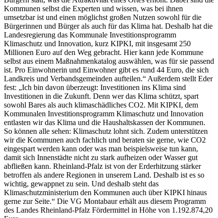
Kommunen selbst die Experten und wissen, was bei ihnen
umsetzbar ist und einen möglichst großen Nutzen sowohl für die
Bürgerinnen und Bürger als auch für das Klima hat. Deshalb hat die
Landesregierung das Kommunale Investitionsprogramm
Klimaschutz und Innovation, kurz KIPKI, mit insgesamt 250
Millionen Euro auf den Weg gebracht. Hier kann jede Kommune
selbst aus einem Maßnahmenkatalog auswählen, was für sie passend
ist. Pro Einwohnerin und Einwohner gibt es rund 44 Euro, die sich
Landkreis und Verbandsgemeinden aufteilen.“ Außerdem stellt Eder
fest: „Ich bin davon überzeugt: Investitionen ins Klima sind
Investitionen in die Zukunft. Denn wer das Klima schützt, spart
sowohl Bares als auch klimaschädliches CO2. Mit KIPKI, dem
Kommunalen Investitionsprogramm Klimaschutz und Innovation
entlasten wir das Klima und die Haushaltskassen der Kommunen.
So können alle sehen: Klimaschutz lohnt sich. Zudem unterstützen
wir die Kommunen auch fachlich und beraten sie gerne, wie CO2
eingespart werden kann oder was man beispielsweise tun kann,
damit sich Innenstädte nicht zu stark aufheizen oder Wasser gut
abfließen kann. Rheinland-Pfalz ist von der Erderhitzung stärker
betroffen als andere Regionen in unserem Land. Deshalb ist es so
wichtig, gewappnet zu sein. Und deshalb steht das
Klimaschutzministerium den Kommunen auch über KIPKI hinaus
gerne zur Seite.“ Die VG Montabaur erhält aus diesem Programm
des Landes Rheinland-Pfalz Fördermittel in Höhe von 1.192.874,20