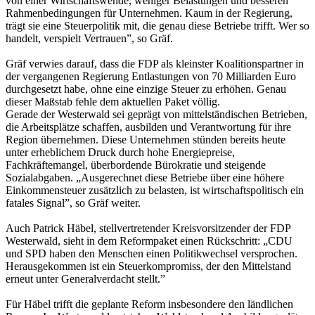
von einer Wirtschaftswende, weniger Belastungen und besseren
Rahmenbedingungen für Unternehmen. Kaum in der Regierung,
trägt sie eine Steuerpolitik mit, die genau diese Betriebe trifft. Wer so
handelt, verspielt Vertrauen”, so Gräf.
Gräf verwies darauf, dass die FDP als kleinster Koalitionspartner in
der vergangenen Regierung Entlastungen von 70 Milliarden Euro
durchgesetzt habe, ohne eine einzige Steuer zu erhöhen. Genau
dieser Maßstab fehle dem aktuellen Paket völlig.
Gerade der Westerwald sei geprägt von mittelständischen Betrieben,
die Arbeitsplätze schaffen, ausbilden und Verantwortung für ihre
Region übernehmen. Diese Unternehmen stünden bereits heute
unter erheblichem Druck durch hohe Energiepreise,
Fachkräftemangel, überbordende Bürokratie und steigende
Sozialabgaben. „Ausgerechnet diese Betriebe über eine höhere
Einkommensteuer zusätzlich zu belasten, ist wirtschaftspolitisch ein
fatales Signal”, so Gräf weiter.
Auch Patrick Häbel, stellvertretender Kreisvorsitzender der FDP
Westerwald, sieht in dem Reformpaket einen Rückschritt: „CDU
und SPD haben den Menschen einen Politikwechsel versprochen.
Herausgekommen ist ein Steuerkompromiss, der den Mittelstand
erneut unter Generalverdacht stellt.”
Für Häbel trifft die geplante Reform insbesondere den ländlichen