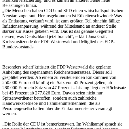
Krankenversicherung, und es kämen an anderer Stelle neue
Belastungen hinzu.
„Die Menschen haben CDU und SPD einen wirtschaftspolitischen
Neustart zugetraut. Herausgekommen ist Etikettenschwindel: Was
als Entlastung verkauft wird, ist zum größten Teil ohnehin fällige
Inflationsanpassung, während der Mittelstand an anderer Stelle
stärker zur Kasse gebeten wird. Das ist das genaue Gegenteil
dessen, was Deutschland jetzt braucht”, erklärt Jana Gräf,
Kreisvorsitzende der FDP Westerwald und Mitglied des FDP-
Bundesvorstands.
Besonders scharf kritisiert die FDP Westerwald die geplante
Anhebung des sogenannten Reichensteuersatzes. Dieser soll
gesplittet werden: Ab einem zu versteuernden Einkommen von
250.000 Euro soll künftig ein Satz von 45 Prozent gelten, ab
280.000 Euro ein Satz von 47 Prozent – bislang liegt der Höchstsatz
bei 45 Prozent ab 277.826 Euro. Davon seien nicht nur
Spitzenverdiener betroffen, sondern auch zahlreiche
Handwerksbetriebe und Familienunternehmen, die als
Personengesellschaften über die Einkommensteuer veranlagt
werden.
„Die Rolle der CDU ist bemerkenswert. Im Wahlkampf sprach sie