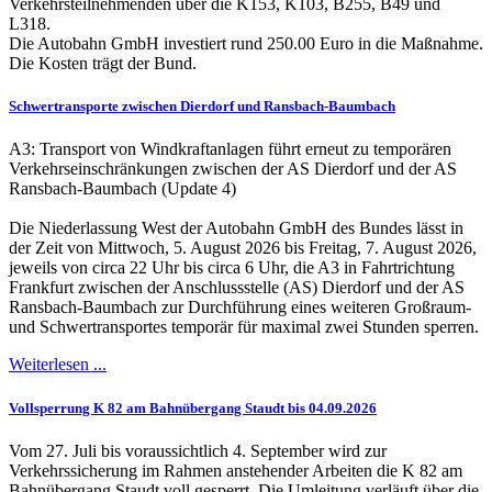
Verkehrsteilnehmenden über die K153, K103, B255, B49 und
L318.
Die Autobahn GmbH investiert rund 250.00 Euro in die Maßnahme.
Die Kosten trägt der Bund.
Schwertransporte zwischen Dierdorf und Ransbach-Baumbach
A3: Transport von Windkraftanlagen führt erneut zu temporären
Verkehrseinschränkungen zwischen der AS Dierdorf und der AS
Ransbach-Baumbach (Update 4)
Die Niederlassung West der Autobahn GmbH des Bundes lässt in
der Zeit von Mittwoch, 5. August 2026 bis Freitag, 7. August 2026,
jeweils von circa 22 Uhr bis circa 6 Uhr, die A3 in Fahrtrichtung
Frankfurt zwischen der Anschlussstelle (AS) Dierdorf und der AS
Ransbach-Baumbach zur Durchführung eines weiteren Großraum-
und Schwertransportes temporär für maximal zwei Stunden sperren.
Weiterlesen ...
Vollsperrung K 82 am Bahnübergang Staudt bis 04.09.2026
Vom 27. Juli bis voraussichtlich 4. September wird zur
Verkehrssicherung im Rahmen anstehender Arbeiten die K 82 am
Bahnübergang Staudt voll gesperrt. Die Umleitung verläuft über die