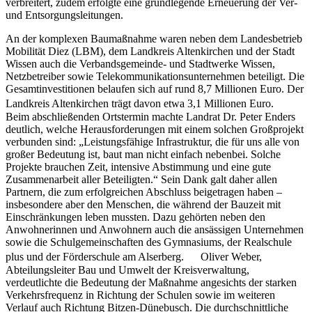
verbreitert, zudem erfolgte eine grundlegende Erneuerung der Ver-
und Entsorgungsleitungen.
An der komplexen Baumaßnahme waren neben dem Landesbetrieb
Mobilität Diez (LBM), dem Landkreis Altenkirchen und der Stadt
Wissen auch die Verbandsgemeinde- und Stadtwerke Wissen,
Netzbetreiber sowie Telekommunikationsunternehmen beteiligt. Die
Gesamtinvestitionen belaufen sich auf rund 8,7 Millionen Euro. Der
Landkreis Altenkirchen trägt davon etwa 3,1 Millionen Euro.
Beim abschließenden Ortstermin machte Landrat Dr. Peter Enders
deutlich, welche Herausforderungen mit einem solchen Großprojekt
verbunden sind: „Leistungsfähige Infrastruktur, die für uns alle von
großer Bedeutung ist, baut man nicht einfach nebenbei. Solche
Projekte brauchen Zeit, intensive Abstimmung und eine gute
Zusammenarbeit aller Beteiligten.“ Sein Dank galt daher allen
Partnern, die zum erfolgreichen Abschluss beigetragen haben –
insbesondere aber den Menschen, die während der Bauzeit mit
Einschränkungen leben mussten. Dazu gehörten neben den
Anwohnerinnen und Anwohnern auch die ansässigen Unternehmen
sowie die Schulgemeinschaften des Gymnasiums, der Realschule
plus und der Förderschule am Alserberg. Oliver Weber,
Abteilungsleiter Bau und Umwelt der Kreisverwaltung,
verdeutlichte die Bedeutung der Maßnahme angesichts der starken
Verkehrsfrequenz in Richtung der Schulen sowie im weiteren
Verlauf auch Richtung Bitzen-Dünebusch. Die durchschnittliche