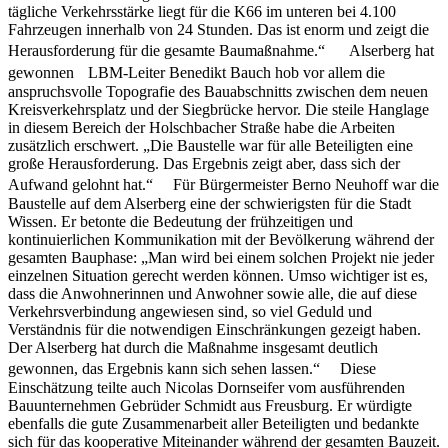
tägliche Verkehrsstärke liegt für die K66 im unteren bei 4.100
Fahrzeugen innerhalb von 24 Stunden. Das ist enorm und zeigt die
Herausforderung für die gesamte Baumaßnahme.“ Alserberg hat
gewonnen LBM-Leiter Benedikt Bauch hob vor allem die
anspruchsvolle Topografie des Bauabschnitts zwischen dem neuen
Kreisverkehrsplatz und der Siegbrücke hervor. Die steile Hanglage
in diesem Bereich der Holschbacher Straße habe die Arbeiten
zusätzlich erschwert. „Die Baustelle war für alle Beteiligten eine
große Herausforderung. Das Ergebnis zeigt aber, dass sich der
Aufwand gelohnt hat.“ Für Bürgermeister Berno Neuhoff war die
Baustelle auf dem Alserberg eine der schwierigsten für die Stadt
Wissen. Er betonte die Bedeutung der frühzeitigen und
kontinuierlichen Kommunikation mit der Bevölkerung während der
gesamten Bauphase: „Man wird bei einem solchen Projekt nie jeder
einzelnen Situation gerecht werden können. Umso wichtiger ist es,
dass die Anwohnerinnen und Anwohner sowie alle, die auf diese
Verkehrsverbindung angewiesen sind, so viel Geduld und
Verständnis für die notwendigen Einschränkungen gezeigt haben.
Der Alserberg hat durch die Maßnahme insgesamt deutlich
gewonnen, das Ergebnis kann sich sehen lassen.“ Diese
Einschätzung teilte auch Nicolas Dornseifer vom ausführenden
Bauunternehmen Gebrüder Schmidt aus Freusburg. Er würdigte
ebenfalls die gute Zusammenarbeit aller Beteiligten und bedankte
sich für das kooperative Miteinander während der gesamten Bauzeit.