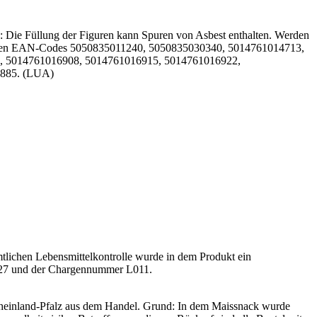
: Die Füllung der Figuren kann Spuren von Asbest enthalten. Werden
cks mit den EAN-Codes 5050835011240, 5050835030340, 5014761014713,
, 5014761016908, 5014761016915, 5014761016922,
6885. (LUA)
ichen Lebensmittelkontrolle wurde in dem Produkt ein
.2027 und der Chargennummer L011.
and-Pfalz aus dem Handel. Grund: In dem Maissnack wurde