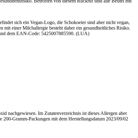
sundheitsrisiko. Betroffen von diesem Rückruf sind alle Beutel mit
findet sich ein Vegan-Logo, die Schokoeier sind aber nicht vegan,
 mit einer Milchallergie besteht daher ein gesundheitliches Risiko.
-08 und dem EAN-Code: 5425007885590. (LUA)
id nachgewiesen. Im Zutatenverzeichnis ist dieses Allergen aber
nd die 200-Gramm-Packungen mit dem Herstellungsdatum 2023/09/02