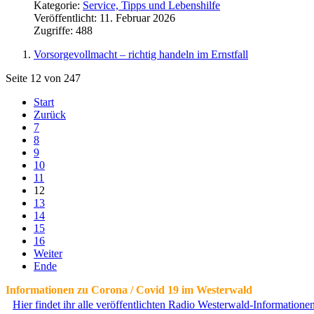
Kategorie:
Service, Tipps und Lebenshilfe
Veröffentlicht: 11. Februar 2026
Zugriffe: 488
Vorsorgevollmacht – richtig handeln im Ernstfall
Seite 12 von 247
Start
Zurück
7
8
9
10
11
12
13
14
15
16
Weiter
Ende
Informationen zu Corona / Covid 19 im Westerwald
Hier findet ihr alle veröffentlichten Radio Westerwald-Information