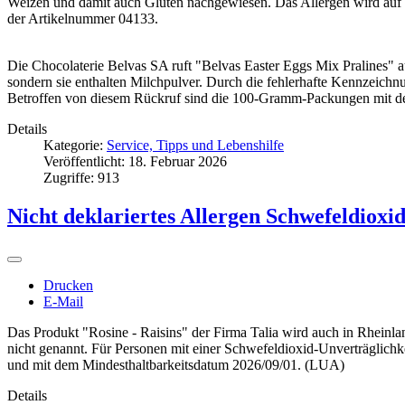
Weizen und damit auch Gluten nachgewiesen. Das Allergen wird auf de
der Artikelnummer 04133.
Die Chocolaterie Belvas SA ruft "Belvas Easter Eggs Mix Pralines" 
sondern sie enthalten Milchpulver. Durch die fehlerhafte Kennzeichnun
Betroffen von diesem Rückruf sind die 100-Gramm-Packungen mit
Details
Kategorie:
Service, Tipps und Lebenshilfe
Veröffentlicht: 18. Februar 2026
Zugriffe: 913
Nicht deklariertes Allergen Schwefeldioxid
Drucken
E-Mail
Das Produkt "Rosine - Raisins" der Firma Talia wird auch in Rheinl
nicht genannt. Für Personen mit einer Schwefeldioxid-Unverträglich
und mit dem Mindesthaltbarkeitsdatum 2026/09/01. (LUA)
Details