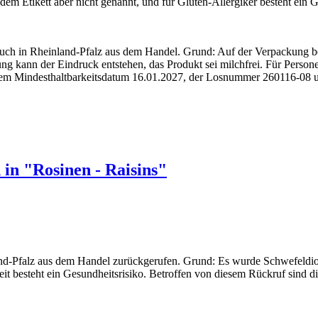
m Etikett aber nicht genannt, und für Gluten-Allergiker besteht ein Ge
auch in Rheinland-Pfalz aus dem Handel. Grund: Auf der Verpackung be
g kann der Eindruck entstehen, das Produkt sei milchfrei. Für Personen
 dem Mindesthaltbarkeitsdatum 16.01.2027, der Losnummer 260116
 in "Rosinen - Raisins"
and-Pfalz aus dem Handel zurückgerufen. Grund: Es wurde Schwefeldiox
keit besteht ein Gesundheitsrisiko. Betroffen von diesem Rückruf si