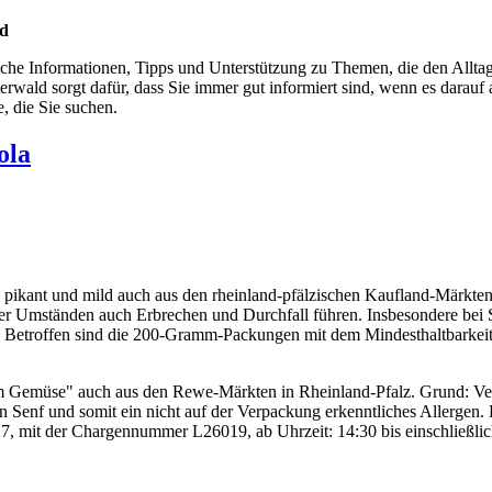
ld
iche Informationen, Tipps und Unterstützung zu Themen, die den Alltag 
ald sorgt dafür, dass Sie immer gut informiert sind, wenn es darauf
e, die Sie suchen.
ola
pikant und mild auch aus den rheinland-pfälzischen Kaufland-Märkten
r Umständen auch Erbrechen und Durchfall führen. Insbesondere bei
etroffen sind die 200-Gramm-Packungen mit dem Mindesthaltbarkeits
nem Gemüse" auch aus den Rewe-Märkten in Rheinland-Pfalz. Grund: Ver
 Senf und somit ein nicht auf der Verpackung erkenntliches Allergen. F
, mit der Chargennummer L26019, ab Uhrzeit: 14:30 bis einschließl