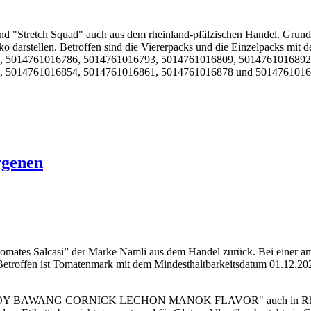
und "Stretch Squad" auch aus dem rheinland-pfälzischen Handel. Grund
tsrisiko darstellen. Betroffen sind die Viererpacks und die Einzelpa
, 5014761016786, 5014761016793, 5014761016809, 5014761016892
, 5014761016854, 5014761016861, 5014761016878 und 501476101
rgenen
s Salcasi” der Marke Namli aus dem Handel zurück. Bei einer amtl
n. Betroffen ist Tomatenmark mit dem Mindesthaltbarkeitsdatum 01.12
uft "BOY BAWANG CORNICK LECHON MANOK FLAVOR" auch in Rheinl