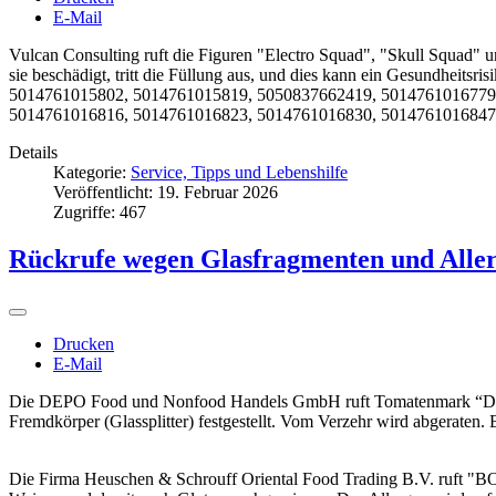
E-Mail
Vulcan Consulting ruft die Figuren "Electro Squad", "Skull Squad" 
sie beschädigt, tritt die Füllung aus, und dies kann ein Gesundhei
5014761015802, 5014761015819, 5050837662419, 5014761016779
5014761016816, 5014761016823, 5014761016830, 5014761016847
Details
Kategorie:
Service, Tipps und Lebenshilfe
Veröffentlicht: 19. Februar 2026
Zugriffe: 467
Rückrufe wegen Glasfragmenten und Alle
Drucken
E-Mail
Die DEPO Food und Nonfood Handels GmbH ruft Tomatenmark “Domate
Fremdkörper (Glassplitter) festgestellt. Vom Verzehr wird abgerate
Die Firma Heuschen & Schrouff Oriental Food Trading B.V. r