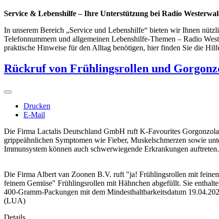
Service & Lebenshilfe – Ihre Unterstützung bei Radio Westerwa
In unserem Bereich „Service und Lebenshilfe“ bieten wir Ihnen nützl
Telefonnummern und allgemeinen Lebenshilfe-Themen – Radio Westerw
praktische Hinweise für den Alltag benötigen, hier finden Sie die Hilf
Rückruf von Frühlingsrollen und Gorgonz
Drucken
E-Mail
Die Firma Lactalis Deutschland GmbH ruft K-Favourites Gorgonzola 
grippeähnlichen Symptomen wie Fieber, Muskelschmerzen sowie unte
Immunsystem können auch schwerwiegende Erkrankungen auftreten. B
Die Firma Albert van Zoonen B.V. ruft "ja! Frühlingsrollen mit fei
feinem Gemüse" Frühlingsrollen mit Hähnchen abgefüllt. Sie enthalten
400-Gramm-Packungen mit dem Mindesthaltbarkeitsdatum 19.04.2027
(LUA)
Details