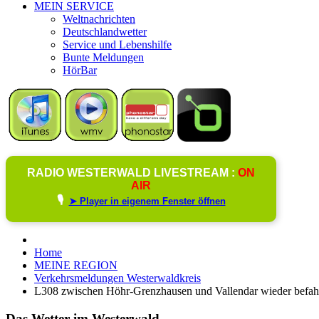
MEIN SERVICE
Weltnachrichten
Deutschlandwetter
Service und Lebenshilfe
Bunte Meldungen
HörBar
RADIO WESTERWALD LIVESTREAM :
ON
AIR
🎙️
➤ Player in eigenem Fenster öffnen
Home
MEINE REGION
Verkehrsmeldungen Westerwaldkreis
L308 zwischen Höhr-Grenzhausen und Vallendar wieder befah
Das Wetter im Westerwald