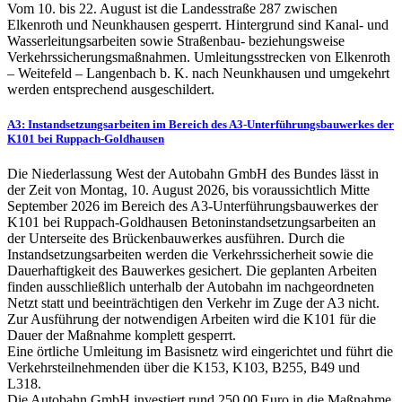
Vom 10. bis 22. August ist die Landesstraße 287 zwischen
Elkenroth und Neunkhausen gesperrt. Hintergrund sind Kanal- und
Wasserleitungsarbeiten sowie Straßenbau- beziehungsweise
Verkehrssicherungsmaßnahmen. Umleitungsstrecken von Elkenroth
– Weitefeld – Langenbach b. K. nach Neunkhausen und umgekehrt
werden entsprechend ausgeschildert.
A3: Instandsetzungsarbeiten im Bereich des A3-Unterführungsbauwerkes der
K101 bei Ruppach-Goldhausen
Die Niederlassung West der Autobahn GmbH des Bundes lässt in
der Zeit von Montag, 10. August 2026, bis voraussichtlich Mitte
September 2026 im Bereich des A3-Unterführungsbauwerkes der
K101 bei Ruppach-Goldhausen Betoninstandsetzungsarbeiten an
der Unterseite des Brückenbauwerkes ausführen. Durch die
Instandsetzungsarbeiten werden die Verkehrssicherheit sowie die
Dauerhaftigkeit des Bauwerkes gesichert. Die geplanten Arbeiten
finden ausschließlich unterhalb der Autobahn im nachgeordneten
Netzt statt und beeinträchtigen den Verkehr im Zuge der A3 nicht.
Zur Ausführung der notwendigen Arbeiten wird die K101 für die
Dauer der Maßnahme komplett gesperrt.
Eine örtliche Umleitung im Basisnetz wird eingerichtet und führt die
Verkehrsteilnehmenden über die K153, K103, B255, B49 und
L318.
Die Autobahn GmbH investiert rund 250.00 Euro in die Maßnahme.