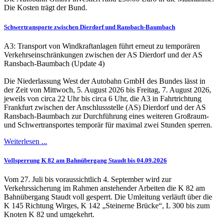
Die Kosten trägt der Bund.
Schwertransporte zwischen Dierdorf und Ransbach-Baumbach
A3: Transport von Windkraftanlagen führt erneut zu temporären
Verkehrseinschränkungen zwischen der AS Dierdorf und der AS
Ransbach-Baumbach (Update 4)
Die Niederlassung West der Autobahn GmbH des Bundes lässt in
der Zeit von Mittwoch, 5. August 2026 bis Freitag, 7. August 2026,
jeweils von circa 22 Uhr bis circa 6 Uhr, die A3 in Fahrtrichtung
Frankfurt zwischen der Anschlussstelle (AS) Dierdorf und der AS
Ransbach-Baumbach zur Durchführung eines weiteren Großraum-
und Schwertransportes temporär für maximal zwei Stunden sperren.
Weiterlesen ...
Vollsperrung K 82 am Bahnübergang Staudt bis 04.09.2026
Vom 27. Juli bis voraussichtlich 4. September wird zur
Verkehrssicherung im Rahmen anstehender Arbeiten die K 82 am
Bahnübergang Staudt voll gesperrt. Die Umleitung verläuft über die
K 145 Richtung Wirges, K 142 „Steinerne Brücke“, L 300 bis zum
Knoten K 82 und umgekehrt.