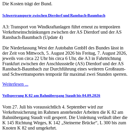
Die Kosten trägt der Bund.
Schwertransporte zwischen Dierdorf und Ransbach-Baumbach
A3: Transport von Windkraftanlagen führt erneut zu temporären
Verkehrseinschränkungen zwischen der AS Dierdorf und der AS
Ransbach-Baumbach (Update 4)
Die Niederlassung West der Autobahn GmbH des Bundes lässt in
der Zeit von Mittwoch, 5. August 2026 bis Freitag, 7. August 2026,
jeweils von circa 22 Uhr bis circa 6 Uhr, die A3 in Fahrtrichtung
Frankfurt zwischen der Anschlussstelle (AS) Dierdorf und der AS
Ransbach-Baumbach zur Durchführung eines weiteren Großraum-
und Schwertransportes temporär für maximal zwei Stunden sperren.
Weiterlesen ...
Vollsperrung K 82 am Bahnübergang Staudt bis 04.09.2026
Vom 27. Juli bis voraussichtlich 4. September wird zur
Verkehrssicherung im Rahmen anstehender Arbeiten die K 82 am
Bahnübergang Staudt voll gesperrt. Die Umleitung verläuft über die
K 145 Richtung Wirges, K 142 „Steinerne Brücke“, L 300 bis zum
Knoten K 82 und umgekehrt.