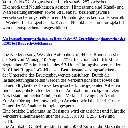
Vom 10. bis 22. August ist die Landesstraße 287 zwischen
Elkenroth und Neunkhausen gesperrt. Hintergrund sind Kanal- und
Wasserleitungsarbeiten sowie Straßenbau- beziehungsweise
Verkehrssicherungsmaßnahmen. Umleitungsstrecken von Elkenroth
– Weitefeld – Langenbach b. K. nach Neunkhausen und umgekehrt
werden entsprechend ausgeschildert.
A3: Instandsetzungsarbeiten im Bereich des A3-Unterführungsbauwerkes der
K101 bei Ruppach-Goldhausen
Die Niederlassung West der Autobahn GmbH des Bundes lässt in
der Zeit von Montag, 10. August 2026, bis voraussichtlich Mitte
September 2026 im Bereich des A3-Unterführungsbauwerkes der
K101 bei Ruppach-Goldhausen Betoninstandsetzungsarbeiten an
der Unterseite des Brückenbauwerkes ausführen. Durch die
Instandsetzungsarbeiten werden die Verkehrssicherheit sowie die
Dauerhaftigkeit des Bauwerkes gesichert. Die geplanten Arbeiten
finden ausschließlich unterhalb der Autobahn im nachgeordneten
Netzt statt und beeinträchtigen den Verkehr im Zuge der A3 nicht.
Zur Ausführung der notwendigen Arbeiten wird die K101 für die
Dauer der Maßnahme komplett gesperrt.
Eine örtliche Umleitung im Basisnetz wird eingerichtet und führt die
Verkehrsteilnehmenden über die K153, K103, B255, B49 und
L318.
Die Autobahn GmbH investiert rund 250.00 Euro in die Maßnahme.