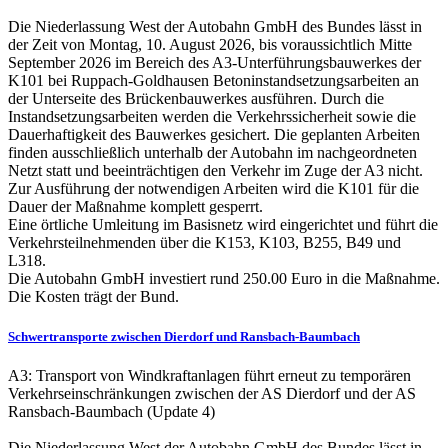
Die Niederlassung West der Autobahn GmbH des Bundes lässt in
der Zeit von Montag, 10. August 2026, bis voraussichtlich Mitte
September 2026 im Bereich des A3-Unterführungsbauwerkes der
K101 bei Ruppach-Goldhausen Betoninstandsetzungsarbeiten an
der Unterseite des Brückenbauwerkes ausführen. Durch die
Instandsetzungsarbeiten werden die Verkehrssicherheit sowie die
Dauerhaftigkeit des Bauwerkes gesichert. Die geplanten Arbeiten
finden ausschließlich unterhalb der Autobahn im nachgeordneten
Netzt statt und beeinträchtigen den Verkehr im Zuge der A3 nicht.
Zur Ausführung der notwendigen Arbeiten wird die K101 für die
Dauer der Maßnahme komplett gesperrt.
Eine örtliche Umleitung im Basisnetz wird eingerichtet und führt die
Verkehrsteilnehmenden über die K153, K103, B255, B49 und
L318.
Die Autobahn GmbH investiert rund 250.00 Euro in die Maßnahme.
Die Kosten trägt der Bund.
Schwertransporte zwischen Dierdorf und Ransbach-Baumbach
A3: Transport von Windkraftanlagen führt erneut zu temporären
Verkehrseinschränkungen zwischen der AS Dierdorf und der AS
Ransbach-Baumbach (Update 4)
Die Niederlassung West der Autobahn GmbH des Bundes lässt in