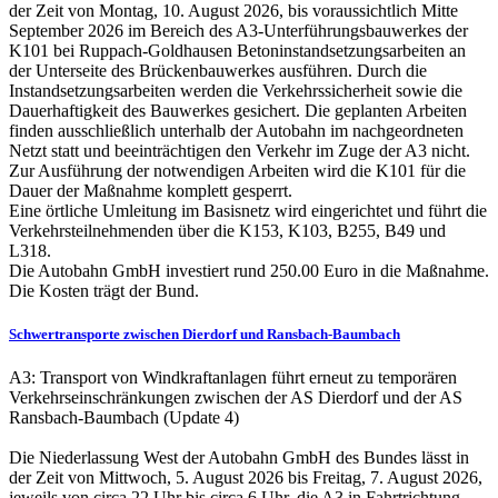
der Zeit von Montag, 10. August 2026, bis voraussichtlich Mitte
September 2026 im Bereich des A3-Unterführungsbauwerkes der
K101 bei Ruppach-Goldhausen Betoninstandsetzungsarbeiten an
der Unterseite des Brückenbauwerkes ausführen. Durch die
Instandsetzungsarbeiten werden die Verkehrssicherheit sowie die
Dauerhaftigkeit des Bauwerkes gesichert. Die geplanten Arbeiten
finden ausschließlich unterhalb der Autobahn im nachgeordneten
Netzt statt und beeinträchtigen den Verkehr im Zuge der A3 nicht.
Zur Ausführung der notwendigen Arbeiten wird die K101 für die
Dauer der Maßnahme komplett gesperrt.
Eine örtliche Umleitung im Basisnetz wird eingerichtet und führt die
Verkehrsteilnehmenden über die K153, K103, B255, B49 und
L318.
Die Autobahn GmbH investiert rund 250.00 Euro in die Maßnahme.
Die Kosten trägt der Bund.
Schwertransporte zwischen Dierdorf und Ransbach-Baumbach
A3: Transport von Windkraftanlagen führt erneut zu temporären
Verkehrseinschränkungen zwischen der AS Dierdorf und der AS
Ransbach-Baumbach (Update 4)
Die Niederlassung West der Autobahn GmbH des Bundes lässt in
der Zeit von Mittwoch, 5. August 2026 bis Freitag, 7. August 2026,
jeweils von circa 22 Uhr bis circa 6 Uhr, die A3 in Fahrtrichtung