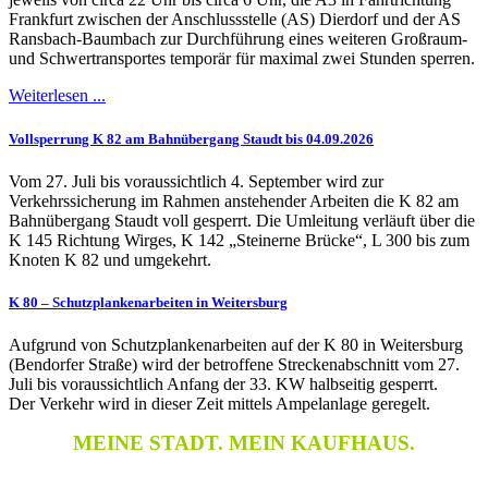
Frankfurt zwischen der Anschlussstelle (AS) Dierdorf und der AS
Ransbach-Baumbach zur Durchführung eines weiteren Großraum-
und Schwertransportes temporär für maximal zwei Stunden sperren.
Weiterlesen ...
Vollsperrung K 82 am Bahnübergang Staudt bis 04.09.2026
Vom 27. Juli bis voraussichtlich 4. September wird zur
Verkehrssicherung im Rahmen anstehender Arbeiten die K 82 am
Bahnübergang Staudt voll gesperrt. Die Umleitung verläuft über die
K 145 Richtung Wirges, K 142 „Steinerne Brücke“, L 300 bis zum
Knoten K 82 und umgekehrt.
K 80 – Schutzplankenarbeiten in Weitersburg
Aufgrund von Schutzplankenarbeiten auf der K 80 in Weitersburg
(Bendorfer Straße) wird der betroffene Streckenabschnitt vom 27.
Juli bis voraussichtlich Anfang der 33. KW halbseitig gesperrt.
Der Verkehr wird in dieser Zeit mittels Ampelanlage geregelt.
MEINE STADT. MEIN KAUFHAUS.