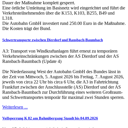
Dauer der Maßnahme komplett gesperrt.
Eine örtliche Umleitung im Basisnetz wird eingerichtet und führt die
Verkehrsteilnehmenden über die K153, K103, B255, B49 und
L318.
Die Autobahn GmbH investiert rund 250.00 Euro in die Maßnahme.
Die Kosten trägt der Bund.
Schwertransporte zwischen Dierdorf und Ransbach-Baumbach
A3: Transport von Windkraftanlagen führt erneut zu temporären
Verkehrseinschränkungen zwischen der AS Dierdorf und der AS
Ransbach-Baumbach (Update 4)
Die Niederlassung West der Autobahn GmbH des Bundes lässt in
der Zeit von Mittwoch, 5. August 2026 bis Freitag, 7. August 2026,
jeweils von circa 22 Uhr bis circa 6 Uhr, die A3 in Fahrtrichtung
Frankfurt zwischen der Anschlussstelle (AS) Dierdorf und der AS
Ransbach-Baumbach zur Durchführung eines weiteren Großraum-
und Schwertransportes temporär für maximal zwei Stunden sperren.
Weiterlesen ...
Vollsperrung K 82 am Bahnübergang Staudt bis 04.09.2026