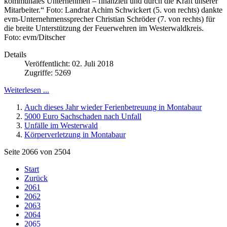
kommunales Unternehmen – finanziell und durch die Kraft unserer
Mitarbeiter.“ Foto: Landrat Achim Schwickert (5. von rechts) dankte
evm-Unternehmenssprecher Christian Schröder (7. von rechts) für
die breite Unterstützung der Feuerwehren im Westerwaldkreis.
Foto: evm/Ditscher
Details
Veröffentlicht: 02. Juli 2018
Zugriffe: 5269
Weiterlesen ...
Auch dieses Jahr wieder Ferienbetreuung in Montabaur
5000 Euro Sachschaden nach Unfall
Unfälle im Westerwald
Körperverletzung in Montabaur
Seite 2066 von 2504
Start
Zurück
2061
2062
2063
2064
2065