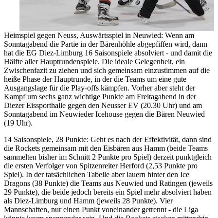
Heimspiel gegen Neuss, Auswärtsspiel in Neuwied: Wenn am
Sonntagabend die Partie in der Bärenhöhle abgepfiffen wird, dann
hat die EG Diez-Limburg 16 Saisonspiele absolviert - und damit die
Hälfte aller Hauptrundenspiele. Die ideale Gelegenheit, ein
Zwischenfazit zu ziehen und sich gemeinsam einzustimmen auf die
heiße Phase der Hauptrunde, in der die Teams um eine gute
Ausgangslage für die Play-offs kämpfen. Vorher aber steht der
Kampf um sechs ganz wichtige Punkte am Freitagabend in der
Diezer Eissporthalle gegen den Neusser EV (20.30 Uhr) und am
Sonntagabend im Neuwieder Icehouse gegen die Bären Neuwied
(19 Uhr).
14 Saisonspiele, 28 Punkte: Geht es nach der Effektivität, dann sind
die Rockets gemeinsam mit den Eisbären aus Hamm (beide Teams
sammelten bisher im Schnitt 2 Punkte pro Spiel) derzeit punktgleich
die ersten Verfolger von Spitzenreiter Herford (2,53 Punkte pro
Spiel). In der tatsächlichen Tabelle aber lauern hinter den Ice
Dragons (38 Punkte) die Teams aus Neuwied und Ratingen (jeweils
29 Punkte), die beide jedoch bereits ein Spiel mehr absolviert haben
als Diez-Limburg und Hamm (jeweils 28 Punkte). Vier
Mannschaften, nur einen Punkt voneinander getrennt - die Liga