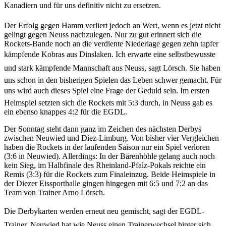
Kanadiern und für uns definitiv nicht zu ersetzen.
Der Erfolg gegen Hamm verliert jedoch an Wert, wenn es jetzt nicht
gelingt gegen Neuss nachzulegen. Nur zu gut erinnert sich die
Rockets-Bande noch an die verdiente Niederlage gegen zehn tapfer
kämpfende Kobras aus Dinslaken. Ich erwarte eine selbstbewusste
und stark kämpfende Mannschaft aus Neuss, sagt Lörsch. Sie haben
uns schon in den bisherigen Spielen das Leben schwer gemacht. Für
uns wird auch dieses Spiel eine Frage der Geduld sein. Im ersten
Heimspiel setzten sich die Rockets mit 5:3 durch, in Neuss gab es
ein ebenso knappes 4:2 für die EGDL.
Der Sonntag steht dann ganz im Zeichen des nächsten Derbys
zwischen Neuwied und Diez-Limburg. Von bisher vier Vergleichen
haben die Rockets in der laufenden Saison nur ein Spiel verloren
(3:6 in Neuwied). Allerdings: In der Bärenhöhle gelang auch noch
kein Sieg, im Halbfinale des Rheinland-Pfalz-Pokals reichte ein
Remis (3:3) für die Rockets zum Finaleinzug. Beide Heimspiele in
der Diezer Eissporthalle gingen hingegen mit 6:5 und 7:2 an das
Team von Trainer Arno Lörsch.
Die Derbykarten werden erneut neu gemischt, sagt der EGDL-
Trainer. Neuwied hat wie Neuss einen Trainerwechsel hinter sich