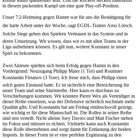
könnte kaum spannender sein. Und die Rockets stecken mittendrin
in diesem packenden Kampf um eine gute Play-off-Position.
Unser 7:2-Heimsieg gegen Hamm war für uns die Bestätigung für
die harte Arbeit unter der Woche, sagt EGDL-Trainer Arno Lörsch.
Solche Siege geben den Spielern Vertrauen in das System und in
deren Umsetzung. Wir wissen, dass wir es mit allen Teams in der
Liga aufnehmen können. Es gilt nun, weitere Konstanz in unser
Spiel zu bekommen.
Zwei Akteure spielten sich beim Erfolg gegen Hamm in den
Vordergrund: Neuzugang Philipp Maier (1 Tor) und Routinier
Konstantin Firsanov (3 Tore). Ich freue mich, dass Philipp einen
solch guten Einstand hatte. Er ist sicherlich eine Bereicherung für
unser Team und seine Sturmreihe. Hier kann es durchaus zu
Verschiebungen kommen. Wir könnten Pierre Wex als Verteidiger in
dieser Reihe einsetzen, was der Defensive sicherlich nochmals mehr
Qualität gibt. Und Konstantin hat am Freitag eindrucksvoll gezeigt,
wie wichtig er für diese Mannschaft ist. Die Rollen in seiner Reihe
sind neu verteilt: Nicht alleine Joey Davies und Matt Fischer stehen
im Fokus und müssen es richten. Vielmehr kann auch Konstantin
diese Rolle übernehmen und sorgt damit für Entlastung der beiden
Imports. In dieser Form ist er eine perfekte Ergänzung zu den