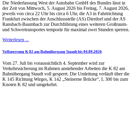
Die Niederlassung West der Autobahn GmbH des Bundes lässt in
der Zeit von Mittwoch, 5. August 2026 bis Freitag, 7. August 2026,
jeweils von circa 22 Uhr bis circa 6 Uhr, die A3 in Fahrtrichtung
Frankfurt zwischen der Anschlussstelle (AS) Dierdorf und der AS
Ransbach-Baumbach zur Durchführung eines weiteren Großraum-
und Schwertransportes temporär für maximal zwei Stunden sperren.
Weiterlesen ...
Vollsperrung K 82 am Bahnübergang Staudt bis 04.09.2026
Vom 27. Juli bis voraussichtlich 4. September wird zur
Verkehrssicherung im Rahmen anstehender Arbeiten die K 82 am
Bahnübergang Staudt voll gesperrt. Die Umleitung verläuft über die
K 145 Richtung Wirges, K 142 „Steinerne Brücke“, L 300 bis zum
Knoten K 82 und umgekehrt.