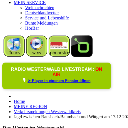
MEIN SERVICE
Weltnachrichten
Deutschlandwetter
Service und Lebenshilfe
Bunte Meldungen
HörBar
RADIO WESTERWALD LIVESTREAM :
ON
AIR
🎙️
➤ Player in eigenem Fenster öffnen
Home
MEINE REGION
Verkehrsmeldungen Westerwaldkreis
Jagd zwischen Ransbach-Baumbach und Wittgert am 13.12.20
Das Wetter im Westerwald