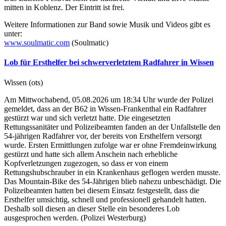
mitten in Koblenz. Der Eintritt ist frei.
Weitere Informationen zur Band sowie Musik und Videos gibt es
unter:
www.soulmatic.com
(Soulmatic)
Lob für Ersthelfer bei schwerverletztem Radfahrer in Wissen
Wissen (ots)
Am Mittwochabend, 05.08.2026 um 18:34 Uhr wurde der Polizei
gemeldet, dass an der B62 in Wissen-Frankenthal ein Radfahrer
gestürzt war und sich verletzt hatte. Die eingesetzten
Rettungssanitäter und Polizeibeamten fanden an der Unfallstelle den
54-jährigen Radfahrer vor, der bereits von Ersthelfern versorgt
wurde. Ersten Ermittlungen zufolge war er ohne Fremdeinwirkung
gestürzt und hatte sich allem Anschein nach erhebliche
Kopfverletzungen zugezogen, so dass er von einem
Rettungshubschrauber in ein Krankenhaus geflogen werden musste.
Das Mountain-Bike des 54-Jährigen blieb nahezu unbeschädigt. Die
Polizeibeamten hatten bei diesem Einsatz festgestellt, dass die
Ersthelfer umsichtig, schnell und professionell gehandelt hatten.
Deshalb soll diesen an dieser Stelle ein besonderes Lob
ausgesprochen werden. (Polizei Westerburg)