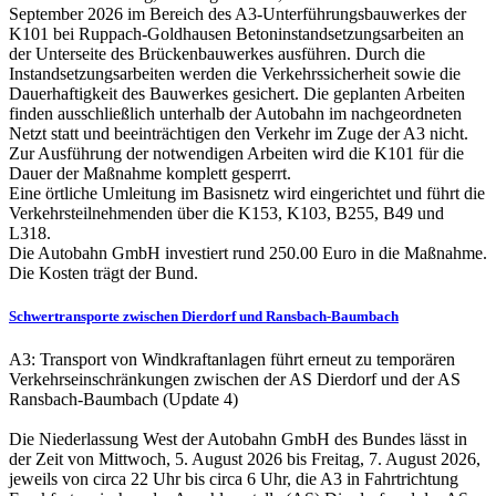
September 2026 im Bereich des A3-Unterführungsbauwerkes der
K101 bei Ruppach-Goldhausen Betoninstandsetzungsarbeiten an
der Unterseite des Brückenbauwerkes ausführen. Durch die
Instandsetzungsarbeiten werden die Verkehrssicherheit sowie die
Dauerhaftigkeit des Bauwerkes gesichert. Die geplanten Arbeiten
finden ausschließlich unterhalb der Autobahn im nachgeordneten
Netzt statt und beeinträchtigen den Verkehr im Zuge der A3 nicht.
Zur Ausführung der notwendigen Arbeiten wird die K101 für die
Dauer der Maßnahme komplett gesperrt.
Eine örtliche Umleitung im Basisnetz wird eingerichtet und führt die
Verkehrsteilnehmenden über die K153, K103, B255, B49 und
L318.
Die Autobahn GmbH investiert rund 250.00 Euro in die Maßnahme.
Die Kosten trägt der Bund.
Schwertransporte zwischen Dierdorf und Ransbach-Baumbach
A3: Transport von Windkraftanlagen führt erneut zu temporären
Verkehrseinschränkungen zwischen der AS Dierdorf und der AS
Ransbach-Baumbach (Update 4)
Die Niederlassung West der Autobahn GmbH des Bundes lässt in
der Zeit von Mittwoch, 5. August 2026 bis Freitag, 7. August 2026,
jeweils von circa 22 Uhr bis circa 6 Uhr, die A3 in Fahrtrichtung