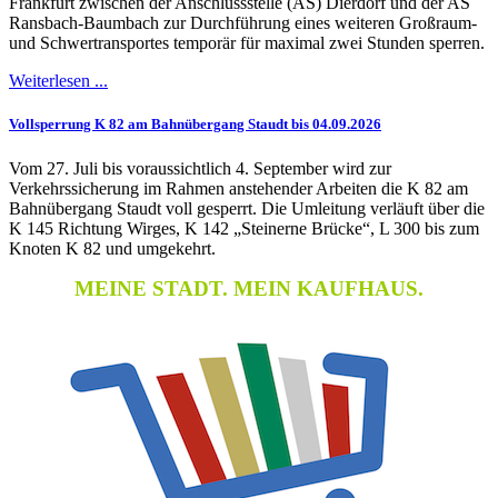
Frankfurt zwischen der Anschlussstelle (AS) Dierdorf und der AS
Ransbach-Baumbach zur Durchführung eines weiteren Großraum-
und Schwertransportes temporär für maximal zwei Stunden sperren.
Weiterlesen ...
Vollsperrung K 82 am Bahnübergang Staudt bis 04.09.2026
Vom 27. Juli bis voraussichtlich 4. September wird zur
Verkehrssicherung im Rahmen anstehender Arbeiten die K 82 am
Bahnübergang Staudt voll gesperrt. Die Umleitung verläuft über die
K 145 Richtung Wirges, K 142 „Steinerne Brücke“, L 300 bis zum
Knoten K 82 und umgekehrt.
MEINE STADT. MEIN KAUFHAUS.