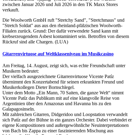
zwischen Januar 2026 und Juli 2026 in den TK Maxx Stores
verkauft.
Die Woolworth GmbH ruft "Stretchy Sand", "Stretchmaus" und
"Stretch Soldat" aus aus den rheinland-pfälzischen Woolworth-
Filialen zurück. Grund: Der dafür verwendete Sand kann mit
krebserzeugendem Asbest kontaminiert sein. Betroffen von diesem
Rückruf sind alle Chargen. (LUA)
Gitarrenvirtuose auf Weltklasseniveau im Musikcasino
Am Freitag, 14. August, zeigt sich, was echte Freundschaft unter
Musikern bedeutet:
Der vielfach ausgezeichnete Gitarrenvirtuose Vicente Patíz
übernimmt den Konzertabend für seinen erkrankten Freund und
Musikerkollegen Dieter Bornschlegel.
Unter dem Motto „Ein Mann, 70 Saiten, die ganze Welt“ nimmt
Vicente Patíz das Publikum mit auf eine klangvolle Reise von
Argentinien über den Amazonas und Havanna bis zu den
Galapagosinseln.
Mit zahlreichen Gitarren, Didgeridoo und Loopstation verwandelt
sich Patíz auf der Bühne in ein ganzes Orchester. Dabei verbindet er
eigene Kompositionen und außergewöhnliche Neuinterpretationen
von Bach bis Zappa zu einer faszinierenden Mischung aus