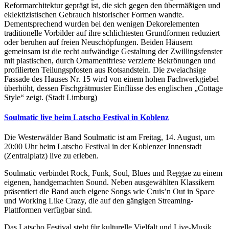
Reformarchitektur geprägt ist, die sich gegen den übermäßigen und
eklektizistischen Gebrauch historischer Formen wandte.
Dementsprechend wurden bei den wenigen Dekorelementen
traditionelle Vorbilder auf ihre schlichtesten Grundformen reduziert
oder beruhen auf freien Neuschöpfungen. Beiden Häusern
gemeinsam ist die recht aufwändige Gestaltung der Zwillingsfenster
mit plastischen, durch Ornamentfriese verzierte Bekrönungen und
profilierten Teilungspfosten aus Rotsandstein. Die zweiachsige
Fassade des Hauses Nr. 15 wird von einem hohen Fachwerkgiebel
überhöht, dessen Fischgrätmuster Einflüsse des englischen „Cottage
Style“ zeigt. (Stadt Limburg)
Soulmatic live beim Latscho Festival in Koblenz
Die Westerwälder Band Soulmatic ist am Freitag, 14. August, um
20:00 Uhr beim Latscho Festival in der Koblenzer Innenstadt
(Zentralplatz) live zu erleben.
Soulmatic verbindet Rock, Funk, Soul, Blues und Reggae zu einem
eigenen, handgemachten Sound. Neben ausgewählten Klassikern
präsentiert die Band auch eigene Songs wie Cruis’n Out in Space
und Working Like Crazy, die auf den gängigen Streaming-
Plattformen verfügbar sind.
Das Latscho Festival steht für kulturelle Vielfalt und Live-Musik