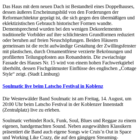
Das Haus mit dem neuen Dach ist Bestandteil eines Doppelhauses,
dessen äußeres Erscheinungsbild von den Forderungen der
Reformarchitektur geprägt ist, die sich gegen den übermäßigen und
eklektizistischen Gebrauch historischer Formen wandte.
Dementsprechend wurden bei den wenigen Dekorelementen
traditionelle Vorbilder auf ihre schlichtesten Grundformen reduziert
oder beruhen auf freien Neuschöpfungen. Beiden Häusern
gemeinsam ist die recht aufwändige Gestaltung der Zwillingsfenster
mit plastischen, durch Ornamentfriese verzierte Bekrönungen und
profilierten Teilungspfosten aus Rotsandstein. Die zweiachsige
Fassade des Hauses Nr. 15 wird von einem hohen Fachwerkgiebel
überhöht, dessen Fischgrätmuster Einflüsse des englischen „Cottage
Style“ zeigt. (Stadt Limburg)
Soulmatic live beim Latscho Festival in Koblenz
Die Westerwälder Band Soulmatic ist am Freitag, 14. August, um
20:00 Uhr beim Latscho Festival in der Koblenzer Innenstadt
(Zentralplatz) live zu erleben.
Soulmatic verbindet Rock, Funk, Soul, Blues und Reggae zu einem
eigenen, handgemachten Sound. Neben ausgewählten Klassikern
präsentiert die Band auch eigene Songs wie Cruis’n Out in Space
und Working Like Crazy, die auf den gängigen Streaming-