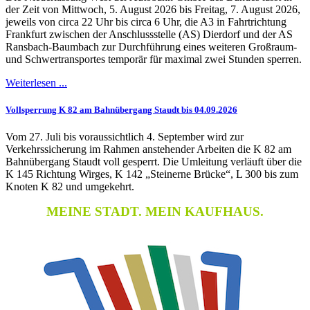
der Zeit von Mittwoch, 5. August 2026 bis Freitag, 7. August 2026,
jeweils von circa 22 Uhr bis circa 6 Uhr, die A3 in Fahrtrichtung
Frankfurt zwischen der Anschlussstelle (AS) Dierdorf und der AS
Ransbach-Baumbach zur Durchführung eines weiteren Großraum-
und Schwertransportes temporär für maximal zwei Stunden sperren.
Weiterlesen ...
Vollsperrung K 82 am Bahnübergang Staudt bis 04.09.2026
Vom 27. Juli bis voraussichtlich 4. September wird zur
Verkehrssicherung im Rahmen anstehender Arbeiten die K 82 am
Bahnübergang Staudt voll gesperrt. Die Umleitung verläuft über die
K 145 Richtung Wirges, K 142 „Steinerne Brücke“, L 300 bis zum
Knoten K 82 und umgekehrt.
MEINE STADT. MEIN KAUFHAUS.