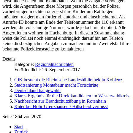
persönliche Daten und Kontodaten. Wenn die Angabe verweigert
wird, die Angerufenen diese Morgen persönlich bei der Polizei
vorbeibringen möchten oder erst ihre Kinder um Rat fragen
möchten, reagiert man fordernd, autoritär und einschüchternd. Als
Anrufer-ID konnte am Ende der Telefonnummer die 110 erkannt
werden; die vollständige Nummer wurde jedoch nicht notiert. Alle
Angerufenen wohnen in Hachenburg. In diesem Zusammenhang
weist die Polizei noch einmal eindringlich darauf hin am Telefon
keine diesbezüglichen Angaben zu machen und im Zweifelsfall ihre
bekannte Polizeidienststelle zu kontaktieren
Details
Kategorie:
Regionalnachrichten
Veröffentlicht: 26. September 2017
GiK besucht die Rheinische Landesbibliothek in Koblenz
Stadtsanierung Montabaur macht Fortschritte
Deutschland hat gewählt
Klares Ergebnis für die Direktkandidaten im Westerwaldkreis
Nachbericht zur Brandschutzübung in Rotenhain
Kater bei Höhr-Grenzhausen / Hillscheid vermisst
Seite 1864 von 2070
Start
Zurück