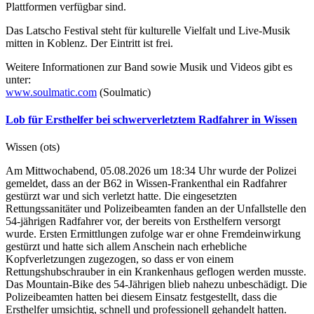
Plattformen verfügbar sind.
Das Latscho Festival steht für kulturelle Vielfalt und Live-Musik
mitten in Koblenz. Der Eintritt ist frei.
Weitere Informationen zur Band sowie Musik und Videos gibt es
unter:
www.soulmatic.com
(Soulmatic)
Lob für Ersthelfer bei schwerverletztem Radfahrer in Wissen
Wissen (ots)
Am Mittwochabend, 05.08.2026 um 18:34 Uhr wurde der Polizei
gemeldet, dass an der B62 in Wissen-Frankenthal ein Radfahrer
gestürzt war und sich verletzt hatte. Die eingesetzten
Rettungssanitäter und Polizeibeamten fanden an der Unfallstelle den
54-jährigen Radfahrer vor, der bereits von Ersthelfern versorgt
wurde. Ersten Ermittlungen zufolge war er ohne Fremdeinwirkung
gestürzt und hatte sich allem Anschein nach erhebliche
Kopfverletzungen zugezogen, so dass er von einem
Rettungshubschrauber in ein Krankenhaus geflogen werden musste.
Das Mountain-Bike des 54-Jährigen blieb nahezu unbeschädigt. Die
Polizeibeamten hatten bei diesem Einsatz festgestellt, dass die
Ersthelfer umsichtig, schnell und professionell gehandelt hatten.