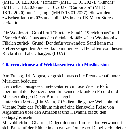
(MHD 16.12.2026), "Tomato" (MHD 13.01.2027), "Kimchi"
(MHD 13.12.2026 und 13.01.2027, "Carbonara" (MHD
18.12.2026) und "Jjajang" (MHD 13.01.2027). Sie wurden
zwischen Januar 2026 und Juli 2026 in den TK Maxx Stores
verkauft.
Die Woolworth GmbH ruft "Stretchy Sand", "Stretchmaus" und
"Stretch Soldat" aus aus den rheinland-pfälzischen Woolworth-
Filialen zurück. Grund: Der dafür verwendete Sand kann mit
krebserzeugendem Asbest kontaminiert sein. Betroffen von diesem
Rückruf sind alle Chargen. (LUA)
Gitarrenvirtuose auf Weltklasseniveau im Musikcasino
Am Freitag, 14. August, zeigt sich, was echte Freundschaft unter
Musikern bedeutet:
Der vielfach ausgezeichnete Gitarrenvirtuose Vicente Patíz
übernimmt den Konzertabend für seinen erkrankten Freund und
Musikerkollegen Dieter Bornschlegel.
Unter dem Motto „Ein Mann, 70 Saiten, die ganze Welt“ nimmt
Vicente Patíz das Publikum mit auf eine klangvolle Reise von
Argentinien über den Amazonas und Havanna bis zu den
Galapagosinseln.
Mit zahlreichen Gitarren, Didgeridoo und Loopstation verwandelt
sich Patíz auf der Bühne in ein ganzes Orchester. Dabei verbindet er