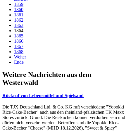
1859
1860
1861
1862
1863
1864
1865
1866
1867
1868
Weiter
Ende
Weitere Nachrichten aus dem
Westerwald
Rückruf von Lebensmittel und Spielsand
Die TJX Deutschland Ltd. & Co. KG ruft verschiedene "Yopokki
Rice-Cake-Becher" auch aus den rheinland-pfälzischen TK Maxx
Stores zurück. Grund: Die Reiskuchen können verdorben sein und
dürfen nicht verzehrt werden. Betroffen sind die Yopokki Rice-
Cake-Becher "Cheese" (MHD 18.12.2026), "Sweet & Spicy"