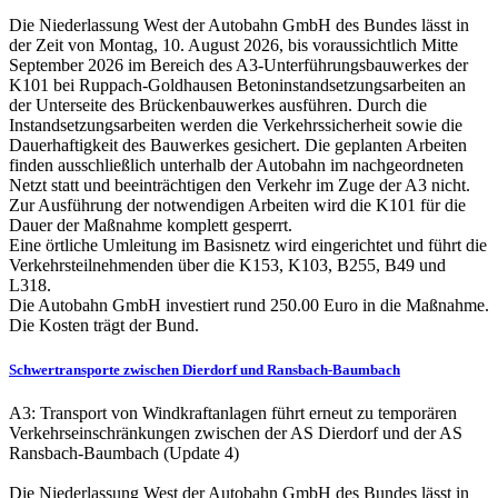
Die Niederlassung West der Autobahn GmbH des Bundes lässt in
der Zeit von Montag, 10. August 2026, bis voraussichtlich Mitte
September 2026 im Bereich des A3-Unterführungsbauwerkes der
K101 bei Ruppach-Goldhausen Betoninstandsetzungsarbeiten an
der Unterseite des Brückenbauwerkes ausführen. Durch die
Instandsetzungsarbeiten werden die Verkehrssicherheit sowie die
Dauerhaftigkeit des Bauwerkes gesichert. Die geplanten Arbeiten
finden ausschließlich unterhalb der Autobahn im nachgeordneten
Netzt statt und beeinträchtigen den Verkehr im Zuge der A3 nicht.
Zur Ausführung der notwendigen Arbeiten wird die K101 für die
Dauer der Maßnahme komplett gesperrt.
Eine örtliche Umleitung im Basisnetz wird eingerichtet und führt die
Verkehrsteilnehmenden über die K153, K103, B255, B49 und
L318.
Die Autobahn GmbH investiert rund 250.00 Euro in die Maßnahme.
Die Kosten trägt der Bund.
Schwertransporte zwischen Dierdorf und Ransbach-Baumbach
A3: Transport von Windkraftanlagen führt erneut zu temporären
Verkehrseinschränkungen zwischen der AS Dierdorf und der AS
Ransbach-Baumbach (Update 4)
Die Niederlassung West der Autobahn GmbH des Bundes lässt in