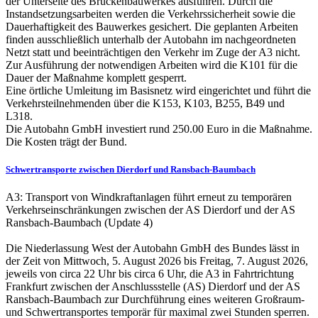
der Unterseite des Brückenbauwerkes ausführen. Durch die
Instandsetzungsarbeiten werden die Verkehrssicherheit sowie die
Dauerhaftigkeit des Bauwerkes gesichert. Die geplanten Arbeiten
finden ausschließlich unterhalb der Autobahn im nachgeordneten
Netzt statt und beeinträchtigen den Verkehr im Zuge der A3 nicht.
Zur Ausführung der notwendigen Arbeiten wird die K101 für die
Dauer der Maßnahme komplett gesperrt.
Eine örtliche Umleitung im Basisnetz wird eingerichtet und führt die
Verkehrsteilnehmenden über die K153, K103, B255, B49 und
L318.
Die Autobahn GmbH investiert rund 250.00 Euro in die Maßnahme.
Die Kosten trägt der Bund.
Schwertransporte zwischen Dierdorf und Ransbach-Baumbach
A3: Transport von Windkraftanlagen führt erneut zu temporären
Verkehrseinschränkungen zwischen der AS Dierdorf und der AS
Ransbach-Baumbach (Update 4)
Die Niederlassung West der Autobahn GmbH des Bundes lässt in
der Zeit von Mittwoch, 5. August 2026 bis Freitag, 7. August 2026,
jeweils von circa 22 Uhr bis circa 6 Uhr, die A3 in Fahrtrichtung
Frankfurt zwischen der Anschlussstelle (AS) Dierdorf und der AS
Ransbach-Baumbach zur Durchführung eines weiteren Großraum-
und Schwertransportes temporär für maximal zwei Stunden sperren.