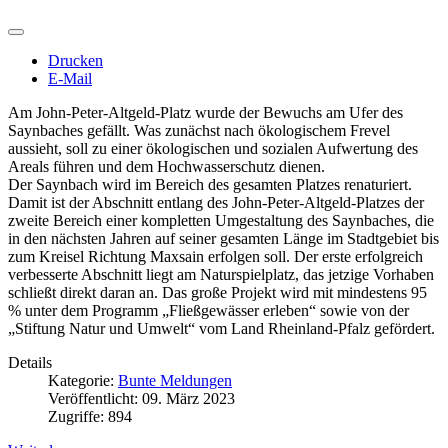
Drucken
E-Mail
Am John-Peter-Altgeld-Platz wurde der Bewuchs am Ufer des
Saynbaches gefällt. Was zunächst nach ökologischem Frevel
aussieht, soll zu einer ökologischen und sozialen Aufwertung des
Areals führen und dem Hochwasserschutz dienen.
Der Saynbach wird im Bereich des gesamten Platzes renaturiert.
Damit ist der Abschnitt entlang des John-Peter-Altgeld-Platzes der
zweite Bereich einer kompletten Umgestaltung des Saynbaches, die
in den nächsten Jahren auf seiner gesamten Länge im Stadtgebiet bis
zum Kreisel Richtung Maxsain erfolgen soll. Der erste erfolgreich
verbesserte Abschnitt liegt am Naturspielplatz, das jetzige Vorhaben
schließt direkt daran an. Das große Projekt wird mit mindestens 95
% unter dem Programm „Fließgewässer erleben“ sowie von der
„Stiftung Natur und Umwelt“ vom Land Rheinland-Pfalz gefördert.
Details
Kategorie:
Bunte Meldungen
Veröffentlicht: 09. März 2023
Zugriffe: 894