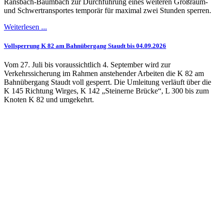
Ransbach-Baumbach zur Durchführung eines weiteren Großraum-
und Schwertransportes temporär für maximal zwei Stunden sperren.
Weiterlesen ...
Vollsperrung K 82 am Bahnübergang Staudt bis 04.09.2026
Vom 27. Juli bis voraussichtlich 4. September wird zur
Verkehrssicherung im Rahmen anstehender Arbeiten die K 82 am
Bahnübergang Staudt voll gesperrt. Die Umleitung verläuft über die
K 145 Richtung Wirges, K 142 „Steinerne Brücke“, L 300 bis zum
Knoten K 82 und umgekehrt.