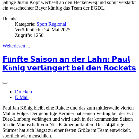
jährige Justin Köpf wechselt an den Heckenweg und somit verstärkt
ein waschechter Bayer künftig das Team der EGDL.
Details
Kategorie:
Sport Regional
Veröffentlicht: 24. Mai 2025
Zugriffe: 1250
Weiterlesen ...
𝗙ü𝗻𝗳𝘁𝗲 𝗦𝗮𝗶𝘀𝗼𝗻 𝗮𝗻 𝗱𝗲𝗿 𝗟𝗮𝗵𝗻: 𝗣𝗮𝘂𝗹
𝗞ö𝗻𝗶𝗴 𝘃𝗲𝗿𝗹ä𝗻𝗴𝗲𝗿𝘁 𝗯𝗲𝗶 𝗱𝗲𝗻 𝗥𝗼𝗰𝗸𝗲𝘁𝘀
Drucken
E-Mail
Paul Jan König bleibt eine Rakete und das zum mittlerweile vierten
Mal in Folge. Der gebürtige Berliner hat seinen Vertrag bei der EG
Diez-Limburg verlängert und wird auch in der kommenden Saison
für die Mannschaft von Nils Krämer auflaufen. Der 24-jährige
Stürmer hat sich längst zu einer festen Größe im Team entwickelt,
sportlich wie menschlich.