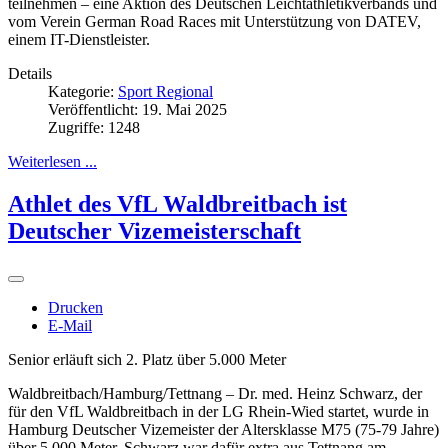
teilnehmen – eine Aktion des Deutschen Leichtathletikverbands und
vom Verein German Road Races mit Unterstützung von DATEV,
einem IT-Dienstleister.
Details
Kategorie:
Sport Regional
Veröffentlicht: 19. Mai 2025
Zugriffe: 1248
Weiterlesen ...
Athlet des VfL Waldbreitbach ist
Deutscher Vizemeisterschaft
Drucken
E-Mail
Senior erläuft sich 2. Platz über 5.000 Meter
Waldbreitbach/Hamburg/Tettnang – Dr. med. Heinz Schwarz, der
für den VfL Waldbreitbach in der LG Rhein-Wied startet, wurde in
Hamburg Deutscher Vizemeister der Altersklasse M75 (75-79 Jahre)
über 5.000 Meter. Schwarz war dafür extra aus Tettnang am