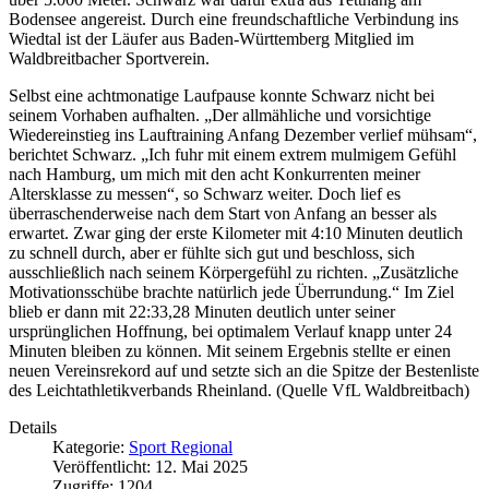
Bodensee angereist. Durch eine freundschaftliche Verbindung ins
Wiedtal ist der Läufer aus Baden-Württemberg Mitglied im
Waldbreitbacher Sportverein.
Selbst eine achtmonatige Laufpause konnte Schwarz nicht bei
seinem Vorhaben aufhalten. „Der allmähliche und vorsichtige
Wiedereinstieg ins Lauftraining Anfang Dezember verlief mühsam“,
berichtet Schwarz. „Ich fuhr mit einem extrem mulmigem Gefühl
nach Hamburg, um mich mit den acht Konkurrenten meiner
Altersklasse zu messen“, so Schwarz weiter. Doch lief es
überraschenderweise nach dem Start von Anfang an besser als
erwartet. Zwar ging der erste Kilometer mit 4:10 Minuten deutlich
zu schnell durch, aber er fühlte sich gut und beschloss, sich
ausschließlich nach seinem Körpergefühl zu richten. „Zusätzliche
Motivationsschübe brachte natürlich jede Überrundung.“ Im Ziel
blieb er dann mit 22:33,28 Minuten deutlich unter seiner
ursprünglichen Hoffnung, bei optimalem Verlauf knapp unter 24
Minuten bleiben zu können. Mit seinem Ergebnis stellte er einen
neuen Vereinsrekord auf und setzte sich an die Spitze der Bestenliste
des Leichtathletikverbands Rheinland. (Quelle VfL Waldbreitbach)
Details
Kategorie:
Sport Regional
Veröffentlicht: 12. Mai 2025
Zugriffe: 1204