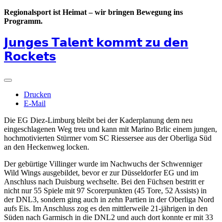
Regionalsport ist Heimat – wir bringen Bewegung ins
Programm.
𝗝𝘂𝗻𝗴𝗲𝘀 𝗧𝗮𝗹𝗲𝗻𝘁 𝗸𝗼𝗺𝗺𝘁 𝘇𝘂 𝗱𝗲𝗻
𝗥𝗼𝗰𝗸𝗲𝘁𝘀
Drucken
E-Mail
Die EG Diez-Limburg bleibt bei der Kaderplanung dem neu
eingeschlagenen Weg treu und kann mit Marino Brlic einem jungen,
hochmotivierten Stürmer vom SC Riessersee aus der Oberliga Süd
an den Heckenweg locken.
Der gebürtige Villinger wurde im Nachwuchs der Schwenniger
Wild Wings ausgebildet, bevor er zur Düsseldorfer EG und im
Anschluss nach Duisburg wechselte. Bei den Füchsen bestritt er
nicht nur 55 Spiele mit 97 Scorerpunkten (45 Tore, 52 Assists) in
der DNL3, sondern ging auch in zehn Partien in der Oberliga Nord
aufs Eis. Im Anschluss zog es den mittlerweile 21-jährigen in den
Süden nach Garmisch in die DNL2 und auch dort konnte er mit 33