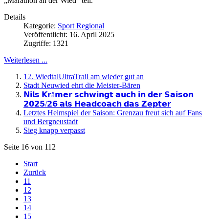
„Marathon an der Wied“ teil.
Details
Kategorie:
Sport Regional
Veröffentlicht: 16. April 2025
Zugriffe: 1321
Weiterlesen ...
12. WiedtalUltraTrail am wieder gut an
Stadt Neuwied ehrt die Meister-Bären
𝗡𝗶𝗹𝘀 𝗞𝗿ä𝗺𝗲𝗿 𝘀𝗰𝗵𝘄𝗶𝗻𝗴𝘁 𝗮𝘂𝗰𝗵 𝗶𝗻 𝗱𝗲𝗿 𝗦𝗮𝗶𝘀𝗼𝗻
𝟮𝟬𝟮𝟱/𝟮𝟲 𝗮𝗹𝘀 𝗛𝗲𝗮𝗱𝗰𝗼𝗮𝗰𝗵 𝗱𝗮𝘀 𝗭𝗲𝗽𝘁𝗲𝗿
Letztes Heimspiel der Saison: Grenzau freut sich auf Fans
und Bergneustadt
Sieg knapp verpasst
Seite 16 von 112
Start
Zurück
11
12
13
14
15