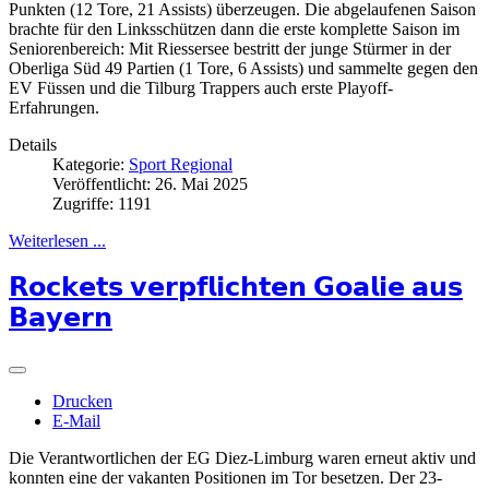
Punkten (12 Tore, 21 Assists) überzeugen. Die abgelaufenen Saison
brachte für den Linksschützen dann die erste komplette Saison im
Seniorenbereich: Mit Riessersee bestritt der junge Stürmer in der
Oberliga Süd 49 Partien (1 Tore, 6 Assists) und sammelte gegen den
EV Füssen und die Tilburg Trappers auch erste Playoff-
Erfahrungen.
Details
Kategorie:
Sport Regional
Veröffentlicht: 26. Mai 2025
Zugriffe: 1191
Weiterlesen ...
𝗥𝗼𝗰𝗸𝗲𝘁𝘀 𝘃𝗲𝗿𝗽𝗳𝗹𝗶𝗰𝗵𝘁𝗲𝗻 𝗚𝗼𝗮𝗹𝗶𝗲 𝗮𝘂𝘀
𝗕𝗮𝘆𝗲𝗿𝗻
Drucken
E-Mail
Die Verantwortlichen der EG Diez-Limburg waren erneut aktiv und
konnten eine der vakanten Positionen im Tor besetzen. Der 23-