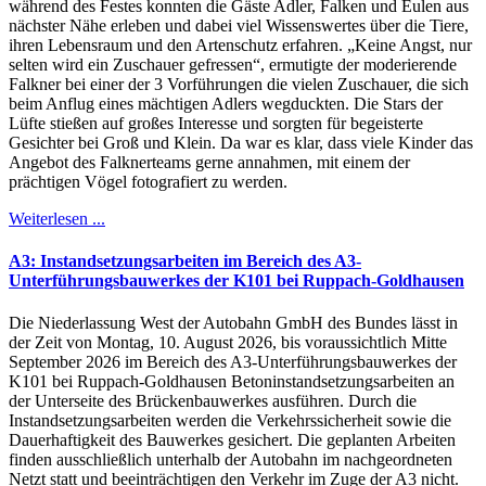
während des Festes konnten die Gäste Adler, Falken und Eulen aus
nächster Nähe erleben und dabei viel Wissenswertes über die Tiere,
ihren Lebensraum und den Artenschutz erfahren. „Keine Angst, nur
selten wird ein Zuschauer gefressen“, ermutigte der moderierende
Falkner bei einer der 3 Vorführungen die vielen Zuschauer, die sich
beim Anflug eines mächtigen Adlers wegduckten. Die Stars der
Lüfte stießen auf großes Interesse und sorgten für begeisterte
Gesichter bei Groß und Klein. Da war es klar, dass viele Kinder das
Angebot des Falknerteams gerne annahmen, mit einem der
prächtigen Vögel fotografiert zu werden.
Weiterlesen ...
A3: Instandsetzungsarbeiten im Bereich des A3-
Unterführungsbauwerkes der K101 bei Ruppach-Goldhausen
Die Niederlassung West der Autobahn GmbH des Bundes lässt in
der Zeit von Montag, 10. August 2026, bis voraussichtlich Mitte
September 2026 im Bereich des A3-Unterführungsbauwerkes der
K101 bei Ruppach-Goldhausen Betoninstandsetzungsarbeiten an
der Unterseite des Brückenbauwerkes ausführen. Durch die
Instandsetzungsarbeiten werden die Verkehrssicherheit sowie die
Dauerhaftigkeit des Bauwerkes gesichert. Die geplanten Arbeiten
finden ausschließlich unterhalb der Autobahn im nachgeordneten
Netzt statt und beeinträchtigen den Verkehr im Zuge der A3 nicht.