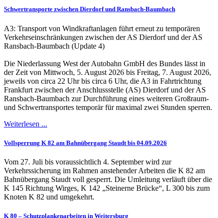
Schwertransporte zwischen Dierdorf und Ransbach-Baumbach
A3: Transport von Windkraftanlagen führt erneut zu temporären
Verkehrseinschränkungen zwischen der AS Dierdorf und der AS
Ransbach-Baumbach (Update 4)
Die Niederlassung West der Autobahn GmbH des Bundes lässt in
der Zeit von Mittwoch, 5. August 2026 bis Freitag, 7. August 2026,
jeweils von circa 22 Uhr bis circa 6 Uhr, die A3 in Fahrtrichtung
Frankfurt zwischen der Anschlussstelle (AS) Dierdorf und der AS
Ransbach-Baumbach zur Durchführung eines weiteren Großraum-
und Schwertransportes temporär für maximal zwei Stunden sperren.
Weiterlesen ...
Vollsperrung K 82 am Bahnübergang Staudt bis 04.09.2026
Vom 27. Juli bis voraussichtlich 4. September wird zur
Verkehrssicherung im Rahmen anstehender Arbeiten die K 82 am
Bahnübergang Staudt voll gesperrt. Die Umleitung verläuft über die
K 145 Richtung Wirges, K 142 „Steinerne Brücke“, L 300 bis zum
Knoten K 82 und umgekehrt.
K 80 – Schutzplankenarbeiten in Weitersburg