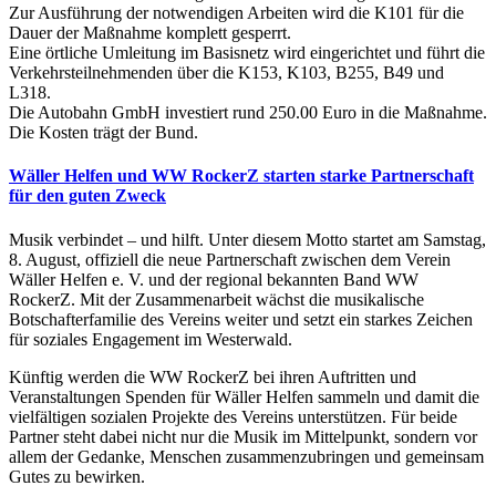
Zur Ausführung der notwendigen Arbeiten wird die K101 für die
Dauer der Maßnahme komplett gesperrt.
Eine örtliche Umleitung im Basisnetz wird eingerichtet und führt die
Verkehrsteilnehmenden über die K153, K103, B255, B49 und
L318.
Die Autobahn GmbH investiert rund 250.00 Euro in die Maßnahme.
Die Kosten trägt der Bund.
Wäller Helfen und WW RockerZ starten starke Partnerschaft
für den guten Zweck
Musik verbindet – und hilft. Unter diesem Motto startet am Samstag,
8. August, offiziell die neue Partnerschaft zwischen dem Verein
Wäller Helfen e. V. und der regional bekannten Band WW
RockerZ. Mit der Zusammenarbeit wächst die musikalische
Botschafterfamilie des Vereins weiter und setzt ein starkes Zeichen
für soziales Engagement im Westerwald.
Künftig werden die WW RockerZ bei ihren Auftritten und
Veranstaltungen Spenden für Wäller Helfen sammeln und damit die
vielfältigen sozialen Projekte des Vereins unterstützen. Für beide
Partner steht dabei nicht nur die Musik im Mittelpunkt, sondern vor
allem der Gedanke, Menschen zusammenzubringen und gemeinsam
Gutes zu bewirken.