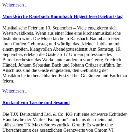
Weiterlesen ...
Musikkirche Ransbach-Baumbach-Hilgert feiert Geburtstag
Musikalische Feier am 19. September – Viele engagieren sich
Westerwaldkreis. Wenn aus einer Idee eine kirchenmusikalische
Institution wird: Die Musikkirche in Ransbach-Baumbach feiert
ihren fünften Geburtstag und würdigt das „kleine“ Jubiläum mit
einem großen, klangvollen Abendgottesdienst: Am Samstag, 19.
September, erleben die Gäste ab 17 Uhr ein professionelles
Barockorchester, das Werke unter anderem von Georg Friedrich
Händel, Johann Sebastian Bach und Johann Crüger aufführt. Im
Anschluss sind die Gäste eingeladen, den Geburtstag der
Musikkirche im benachbarten Festzelt bei Getränken und Buffet zu
feiern.
Weiterlesen ...
Rückruf von Tasche und Sesamöl
Die TJX Deutschland Ltd. & Co. KG ruft eine schwarze Echtleder-
Handtasche der Marke "Brampton" auch aus den rheinland-
pfälzischen TK Maxx Stores zurück. Grund: Es wurde eine
Überschreitung des gesetzlichen Grenzwerts von Chrom VI