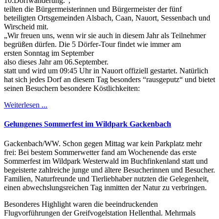
10.Dorfwanderung.“,
teilten die Bürgermeisterinnen und Bürgermeister der fünf
beteiligten Ortsgemeinden Alsbach, Caan, Nauort, Sessenbach und
Wirscheid mit.
„Wir freuen uns, wenn wir sie auch in diesem Jahr als Teilnehmer
begrüßen dürfen. Die 5 Dörfer-Tour findet wie immer am
ersten Sonntag im September
also dieses Jahr am 06.September.
statt und wird um 09:45 Uhr in Nauort offiziell gestartet. Natürlich
hat sich jedes Dorf an diesem Tag besonders “rausgeputz“ und bietet
seinen Besuchern besondere Köstlichkeiten:
Weiterlesen ...
Gelungenes Sommerfest im Wildpark Gackenbach
Gackenbach/WW. Schon gegen Mittag war kein Parkplatz mehr
frei: Bei bestem Sommerwetter fand am Wochenende das erste
Sommerfest im Wildpark Westerwald im Buchfinkenland statt und
begeisterte zahlreiche junge und ältere Besucherinnen und Besucher.
Familien, Naturfreunde und Tierliebhaber nutzten die Gelegenheit,
einen abwechslungsreichen Tag inmitten der Natur zu verbringen.
Besonderes Highlight waren die beeindruckenden
Flugvorführungen der Greifvogelstation Hellenthal. Mehrmals