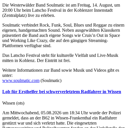
Die Westerwälder Band Soulmatic ist am Freitag, 14. August, um
20:00 Uhr beim Latscho Festival in der Koblenzer Innenstadt
(Zentralplatz) live zu erleben.
Soulmatic verbindet Rock, Funk, Soul, Blues und Reggae zu einem
eigenen, handgemachten Sound. Neben ausgewählten Klassikern
präsentiert die Band auch eigene Songs wie Cruis’n Out in Space
und Working Like Crazy, die auf den gängigen Streaming-
Plattformen verfügbar sind.
Das Latscho Festival steht für kulturelle Vielfalt und Live-Musik
mitten in Koblenz. Der Eintritt ist frei.
Weitere Informationen zur Band sowie Musik und Videos gibt es
unter:
www.soulmatic.com
(Soulmatic)
Lob für Ersthelfer bei schwerverletztem Radfahrer in Wissen
Wissen (ots)
Am Mittwochabend, 05.08.2026 um 18:34 Uhr wurde der Polizei
gemeldet, dass an der B62 in Wissen-Frankenthal ein Radfahrer
gestürzt war und sich verletzt hatte. Die eingesetzten