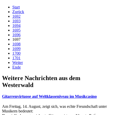
Start
Zurück
1692
1693
1694
1695
1696
1697
1698
1699
1700
1701
Weiter
Ende
Weitere Nachrichten aus dem
Westerwald
Gitarrenvirtuose auf Weltklasseniveau im Musikcasino
Am Freitag, 14. August, zeigt sich, was echte Freundschaft unter
Musikern bedeutet: