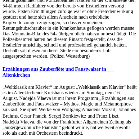
Rettungssanitäter und Polizeibeamten fanden an der Unfallstelle den
54-jährigen Radfahrer vor, der bereits von Ersthelfern versorgt
wurde. Ersten Ermittlungen zufolge war er ohne Fremdeinwirkung
gestürzt und hatte sich allem Anschein nach erhebliche
Kopfverletzungen zugezogen, so dass er von einem
Rettungshubschrauber in ein Krankenhaus geflogen werden musste.
Das Mountain-Bike des 54-Jährigen blieb nahezu unbeschädigt. Die
Polizeibeamten hatten bei diesem Einsatz festgestellt, dass die
Ersthelfer umsichtig, schnell und professionell gehandelt hatten.
Deshalb soll diesen an dieser Stelle ein besonderes Lob
ausgesprochen werden. (Polizei Westerburg)
Erzählungen aus Zauberflöte und Faustwalzer in
Altenkirchen
„Weltklassik am Klavier“ im August: „Weltklassik am Klavier“ heißt
es im Altenkirchener Kreishaus wieder am Sonntag, dem 16.
August. Nadejda Vlaeva ist mit ihrem Programm „Erzählungen aus
Zauberflöte und Faustwalzer – Mythos, Magie und Metamorphose"
zu Gast. Sie spielt Werke von Wolfgang Amadeus Mozart, Johannes
Brahms, Cesar Franck, Sergej Bortkiewicz und Franz Liszt.
Nadejda Vlaeva, die von der Frankfurter Allgemeinen Zeitung als
„außergewöhnliche Pianistin“ gelobt wurde, hat weltweit sowohl
solo als auch mit Orchestern beeindruckt.