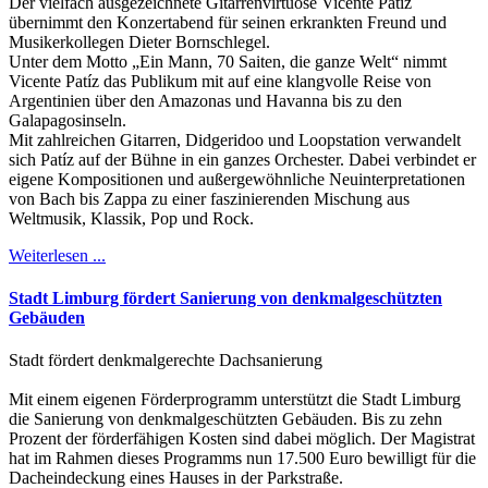
Der vielfach ausgezeichnete Gitarrenvirtuose Vicente Patíz
übernimmt den Konzertabend für seinen erkrankten Freund und
Musikerkollegen Dieter Bornschlegel.
Unter dem Motto „Ein Mann, 70 Saiten, die ganze Welt“ nimmt
Vicente Patíz das Publikum mit auf eine klangvolle Reise von
Argentinien über den Amazonas und Havanna bis zu den
Galapagosinseln.
Mit zahlreichen Gitarren, Didgeridoo und Loopstation verwandelt
sich Patíz auf der Bühne in ein ganzes Orchester. Dabei verbindet er
eigene Kompositionen und außergewöhnliche Neuinterpretationen
von Bach bis Zappa zu einer faszinierenden Mischung aus
Weltmusik, Klassik, Pop und Rock.
Weiterlesen ...
Stadt Limburg fördert Sanierung von denkmalgeschützten
Gebäuden
Stadt fördert denkmalgerechte Dachsanierung
Mit einem eigenen Förderprogramm unterstützt die Stadt Limburg
die Sanierung von denkmalgeschützten Gebäuden. Bis zu zehn
Prozent der förderfähigen Kosten sind dabei möglich. Der Magistrat
hat im Rahmen dieses Programms nun 17.500 Euro bewilligt für die
Dacheindeckung eines Hauses in der Parkstraße.