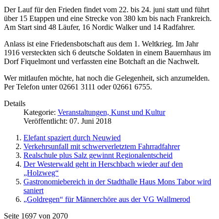
Der Lauf für den Frieden findet vom 22. bis 24. juni statt und führt
über 15 Etappen und eine Strecke von 380 km bis nach Frankreich.
Am Start sind 48 Läufer, 16 Nordic Walker und 14 Radfahrer.
Anlass ist eine Friedensbotschaft aus dem 1. Weltkrieg. Im Jahr
1916 versteckten sich 6 deutsche Soldaten in einem Bauernhaus im
Dorf Fiquelmont und verfassten eine Botchaft an die Nachwelt.
Wer mitlaufen möchte, hat noch die Gelegenheit, sich anzumelden.
Per Telefon unter 02661 3111 oder 02661 6755.
Details
Kategorie:
Veranstaltungen, Kunst und Kultur
Veröffentlicht: 07. Juni 2018
Elefant spaziert durch Neuwied
Verkehrsunfall mit schwerverletztem Fahrradfahrer
Realschule plus Salz gewinnt Regionalentscheid
Der Westerwald geht in Herschbach wieder auf den
„Holzweg“
Gastronomiebereich in der Stadthalle Haus Mons Tabor wird
saniert
„Goldregen“ für Männerchöre aus der VG Wallmerod
Seite 1697 von 2070