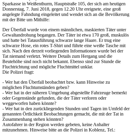
Sparkasse in Weißenthurm, Hauptstraße 105, der sich am heutigen
Donnerstag, 7. Juni 2018, gegen 12.20 Uhr ereignete, eine groß
angelegte Fahndung eingeleitet und wendet sich an die Bevölkerung
mit der Bitte um Mithilfe:
Der Überfall wurde von einem männlichen, maskierten Täter unter
Gewaltandrohung begangen. Der Täter ist etwa 170 groß, muskulös
und hatte bei Tatausführung schwarze lange Haare. Er trug eine
schwarze Hose, ein rotes T-Shirt und führte eine weiße Tasche mit
sich. Nach den derzeit vorliegenden Informationen wurde bei der
Tat niemand verletzt. Weitere Details zum Hergang und die
Beutehöhe sind noch nicht bekannt. Ebenso sind zur Stunde die
Fluchtrichtung und mögliche Fluchtmittel unklar.
Die Polizei fragt:
- Wer hat den Überfall beobachtet bzw. kann Hinweise zu
möglichen Fluchtumständen geben?
- Wer hat in der näheren Umgebung abgestellte Fahrzeuge bemerkt
oder Gegenstände gefunden, die der Täter verloren oder
weggeworfen haben könnte?
- Wer hat in den zurückliegenden Stunden und Tagen im Umfeld der
genannten Örtlichkeit Beobachtungen gemacht, die mit der Tat in
Zusammenhang stehen könnten?
Autofahrer in der Region werden gebeten, keine Anhalter
mitzunehmen. Hinweise bitte an die Polizei in Koblenz, Tel.: