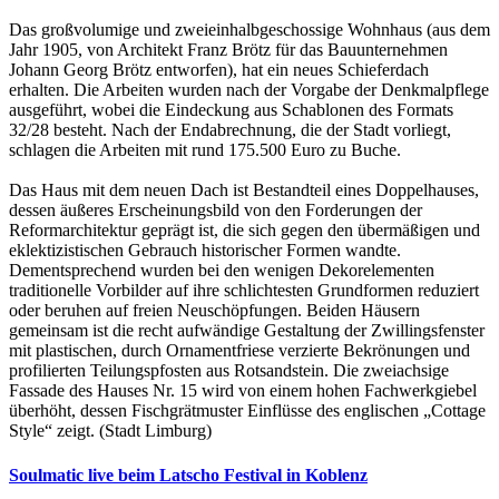
Das großvolumige und zweieinhalbgeschossige Wohnhaus (aus dem
Jahr 1905, von Architekt Franz Brötz für das Bauunternehmen
Johann Georg Brötz entworfen), hat ein neues Schieferdach
erhalten. Die Arbeiten wurden nach der Vorgabe der Denkmalpflege
ausgeführt, wobei die Eindeckung aus Schablonen des Formats
32/28 besteht. Nach der Endabrechnung, die der Stadt vorliegt,
schlagen die Arbeiten mit rund 175.500 Euro zu Buche.
Das Haus mit dem neuen Dach ist Bestandteil eines Doppelhauses,
dessen äußeres Erscheinungsbild von den Forderungen der
Reformarchitektur geprägt ist, die sich gegen den übermäßigen und
eklektizistischen Gebrauch historischer Formen wandte.
Dementsprechend wurden bei den wenigen Dekorelementen
traditionelle Vorbilder auf ihre schlichtesten Grundformen reduziert
oder beruhen auf freien Neuschöpfungen. Beiden Häusern
gemeinsam ist die recht aufwändige Gestaltung der Zwillingsfenster
mit plastischen, durch Ornamentfriese verzierte Bekrönungen und
profilierten Teilungspfosten aus Rotsandstein. Die zweiachsige
Fassade des Hauses Nr. 15 wird von einem hohen Fachwerkgiebel
überhöht, dessen Fischgrätmuster Einflüsse des englischen „Cottage
Style“ zeigt. (Stadt Limburg)
Soulmatic live beim Latscho Festival in Koblenz