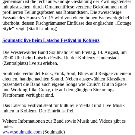
gemeinsam ist die recht aufwändige Gestaltung der Zwillingsfenster
mit plastischen, durch Ornamentfriese verzierte Bekrönungen und
profilierten Teilungspfosten aus Rotsandstein. Die zweiachsige
Fassade des Hauses Nr. 15 wird von einem hohen Fachwerkgiebel
überhöht, dessen Fischgrätmuster Einflüsse des englischen „Cottage
Style“ zeigt. (Stadt Limburg)
Soulmatic live beim Latscho Festival in Koblenz
Die Westerwälder Band Soulmatic ist am Freitag, 14. August, um
20:00 Uhr beim Latscho Festival in der Koblenzer Innenstadt
(Zentralplatz) live zu erleben.
Soulmatic verbindet Rock, Funk, Soul, Blues und Reggae zu einem
eigenen, handgemachten Sound. Neben ausgewählten Klassikern
präsentiert die Band auch eigene Songs wie Cruis’n Out in Space
und Working Like Crazy, die auf den gängigen Streaming-
Plattformen verfügbar sind.
Das Latscho Festival steht für kulturelle Vielfalt und Live-Musik
mitten in Koblenz. Der Eintritt ist frei.
Weitere Informationen zur Band sowie Musik und Videos gibt es
unter:
www.soulmatic.com
(Soulmatic)