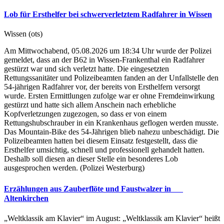
Lob für Ersthelfer bei schwerverletztem Radfahrer in Wissen
Wissen (ots)
Am Mittwochabend, 05.08.2026 um 18:34 Uhr wurde der Polizei
gemeldet, dass an der B62 in Wissen-Frankenthal ein Radfahrer
gestürzt war und sich verletzt hatte. Die eingesetzten
Rettungssanitäter und Polizeibeamten fanden an der Unfallstelle den
54-jährigen Radfahrer vor, der bereits von Ersthelfern versorgt
wurde. Ersten Ermittlungen zufolge war er ohne Fremdeinwirkung
gestürzt und hatte sich allem Anschein nach erhebliche
Kopfverletzungen zugezogen, so dass er von einem
Rettungshubschrauber in ein Krankenhaus geflogen werden musste.
Das Mountain-Bike des 54-Jährigen blieb nahezu unbeschädigt. Die
Polizeibeamten hatten bei diesem Einsatz festgestellt, dass die
Ersthelfer umsichtig, schnell und professionell gehandelt hatten.
Deshalb soll diesen an dieser Stelle ein besonderes Lob
ausgesprochen werden. (Polizei Westerburg)
Erzählungen aus Zauberflöte und Faustwalzer in
Altenkirchen
„Weltklassik am Klavier“ im August: „Weltklassik am Klavier“ heißt