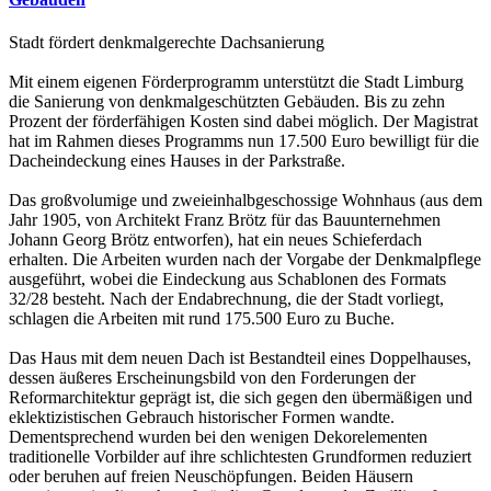
Stadt fördert denkmalgerechte Dachsanierung
Mit einem eigenen Förderprogramm unterstützt die Stadt Limburg
die Sanierung von denkmalgeschützten Gebäuden. Bis zu zehn
Prozent der förderfähigen Kosten sind dabei möglich. Der Magistrat
hat im Rahmen dieses Programms nun 17.500 Euro bewilligt für die
Dacheindeckung eines Hauses in der Parkstraße.
Das großvolumige und zweieinhalbgeschossige Wohnhaus (aus dem
Jahr 1905, von Architekt Franz Brötz für das Bauunternehmen
Johann Georg Brötz entworfen), hat ein neues Schieferdach
erhalten. Die Arbeiten wurden nach der Vorgabe der Denkmalpflege
ausgeführt, wobei die Eindeckung aus Schablonen des Formats
32/28 besteht. Nach der Endabrechnung, die der Stadt vorliegt,
schlagen die Arbeiten mit rund 175.500 Euro zu Buche.
Das Haus mit dem neuen Dach ist Bestandteil eines Doppelhauses,
dessen äußeres Erscheinungsbild von den Forderungen der
Reformarchitektur geprägt ist, die sich gegen den übermäßigen und
eklektizistischen Gebrauch historischer Formen wandte.
Dementsprechend wurden bei den wenigen Dekorelementen
traditionelle Vorbilder auf ihre schlichtesten Grundformen reduziert
oder beruhen auf freien Neuschöpfungen. Beiden Häusern