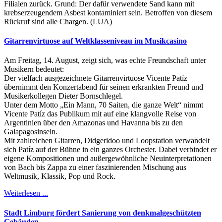
Filialen zurück. Grund: Der dafür verwendete Sand kann mit
krebserzeugendem Asbest kontaminiert sein. Betroffen von diesem
Rückruf sind alle Chargen. (LUA)
Gitarrenvirtuose auf Weltklasseniveau im Musikcasino
Am Freitag, 14. August, zeigt sich, was echte Freundschaft unter
Musikern bedeutet:
Der vielfach ausgezeichnete Gitarrenvirtuose Vicente Patíz
übernimmt den Konzertabend für seinen erkrankten Freund und
Musikerkollegen Dieter Bornschlegel.
Unter dem Motto „Ein Mann, 70 Saiten, die ganze Welt“ nimmt
Vicente Patíz das Publikum mit auf eine klangvolle Reise von
Argentinien über den Amazonas und Havanna bis zu den
Galapagosinseln.
Mit zahlreichen Gitarren, Didgeridoo und Loopstation verwandelt
sich Patíz auf der Bühne in ein ganzes Orchester. Dabei verbindet er
eigene Kompositionen und außergewöhnliche Neuinterpretationen
von Bach bis Zappa zu einer faszinierenden Mischung aus
Weltmusik, Klassik, Pop und Rock.
Weiterlesen ...
Stadt Limburg fördert Sanierung von denkmalgeschützten
Gebäuden