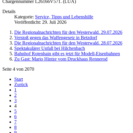
Chargennummer L26166V571. (LUA)
Details
Kategorie:
Service, Tipps und Lebenshilfe
Veröffentlicht: 29. Juli 2026
Die Regionalnachrichten für den Westerwald. 29.07.2026
Verstoß gegen das Waffengesetz in Betzdorf
Die Regionalnachrichten für den Westerwald. 28.07.2026
Spektakulärer Unfall bei Hilchenbach
Bahnhof Rotenhain gibt es jetzt für Modell-Eisenbahnen
Zu Gast: Mario Hintze vom Druckhaus Rennerod
Seite 4 von 2070
Start
Zurück
1
2
3
4
5
6
7
8
9