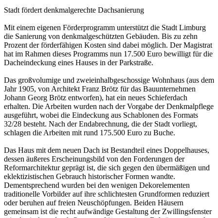
Stadt fördert denkmalgerechte Dachsanierung
Mit einem eigenen Förderprogramm unterstützt die Stadt Limburg
die Sanierung von denkmalgeschützten Gebäuden. Bis zu zehn
Prozent der förderfähigen Kosten sind dabei möglich. Der Magistrat
hat im Rahmen dieses Programms nun 17.500 Euro bewilligt für die
Dacheindeckung eines Hauses in der Parkstraße.
Das großvolumige und zweieinhalbgeschossige Wohnhaus (aus dem
Jahr 1905, von Architekt Franz Brötz für das Bauunternehmen
Johann Georg Brötz entworfen), hat ein neues Schieferdach
erhalten. Die Arbeiten wurden nach der Vorgabe der Denkmalpflege
ausgeführt, wobei die Eindeckung aus Schablonen des Formats
32/28 besteht. Nach der Endabrechnung, die der Stadt vorliegt,
schlagen die Arbeiten mit rund 175.500 Euro zu Buche.
Das Haus mit dem neuen Dach ist Bestandteil eines Doppelhauses,
dessen äußeres Erscheinungsbild von den Forderungen der
Reformarchitektur geprägt ist, die sich gegen den übermäßigen und
eklektizistischen Gebrauch historischer Formen wandte.
Dementsprechend wurden bei den wenigen Dekorelementen
traditionelle Vorbilder auf ihre schlichtesten Grundformen reduziert
oder beruhen auf freien Neuschöpfungen. Beiden Häusern
gemeinsam ist die recht aufwändige Gestaltung der Zwillingsfenster