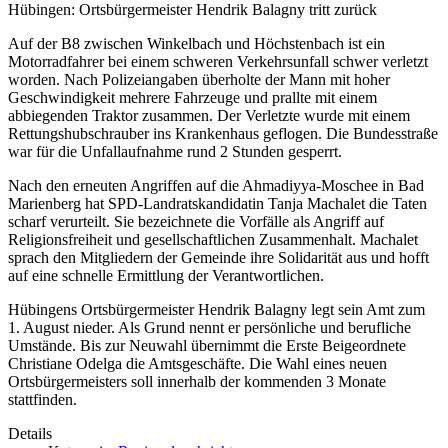
Hübingen: Ortsbürgermeister Hendrik Balagny tritt zurück
Auf der B8 zwischen Winkelbach und Höchstenbach ist ein
Motorradfahrer bei einem schweren Verkehrsunfall schwer verletzt
worden. Nach Polizeiangaben überholte der Mann mit hoher
Geschwindigkeit mehrere Fahrzeuge und prallte mit einem
abbiegenden Traktor zusammen. Der Verletzte wurde mit einem
Rettungshubschrauber ins Krankenhaus geflogen. Die Bundesstraße
war für die Unfallaufnahme rund 2 Stunden gesperrt.
Nach den erneuten Angriffen auf die Ahmadiyya-Moschee in Bad
Marienberg hat SPD-Landratskandidatin Tanja Machalet die Taten
scharf verurteilt. Sie bezeichnete die Vorfälle als Angriff auf
Religionsfreiheit und gesellschaftlichen Zusammenhalt. Machalet
sprach den Mitgliedern der Gemeinde ihre Solidarität aus und hofft
auf eine schnelle Ermittlung der Verantwortlichen.
Hübingens Ortsbürgermeister Hendrik Balagny legt sein Amt zum
1. August nieder. Als Grund nennt er persönliche und berufliche
Umstände. Bis zur Neuwahl übernimmt die Erste Beigeordnete
Christiane Odelga die Amtsgeschäfte. Die Wahl eines neuen
Ortsbürgermeisters soll innerhalb der kommenden 3 Monate
stattfinden.
Details