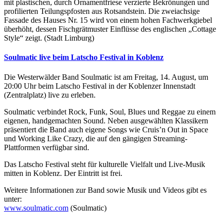
mit plastischen, durch Ornamentfriese verzierte Bekrönungen und
profilierten Teilungspfosten aus Rotsandstein. Die zweiachsige
Fassade des Hauses Nr. 15 wird von einem hohen Fachwerkgiebel
überhöht, dessen Fischgrätmuster Einflüsse des englischen „Cottage
Style“ zeigt. (Stadt Limburg)
Soulmatic live beim Latscho Festival in Koblenz
Die Westerwälder Band Soulmatic ist am Freitag, 14. August, um
20:00 Uhr beim Latscho Festival in der Koblenzer Innenstadt
(Zentralplatz) live zu erleben.
Soulmatic verbindet Rock, Funk, Soul, Blues und Reggae zu einem
eigenen, handgemachten Sound. Neben ausgewählten Klassikern
präsentiert die Band auch eigene Songs wie Cruis’n Out in Space
und Working Like Crazy, die auf den gängigen Streaming-
Plattformen verfügbar sind.
Das Latscho Festival steht für kulturelle Vielfalt und Live-Musik
mitten in Koblenz. Der Eintritt ist frei.
Weitere Informationen zur Band sowie Musik und Videos gibt es
unter:
www.soulmatic.com
(Soulmatic)