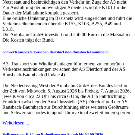
Netzt statt und beeinträchtigen den Verkehr im Zuge der A3 nicht.
Zur Ausführung der notwendigen Arbeiten wird die K101 für die
Dauer der Maßnahme komplett gesperrt.
Eine örtliche Umleitung im Basisnetz wird eingerichtet und führt die
Verkehrsteilnehmenden über die K153, K103, B255, B49 und
L318.
Die Autobahn GmbH investiert rund 250.00 Euro in die Maßnahme.
Die Kosten trägt der Bund.
Schwertransporte zwischen Dierdorf und Ransbach-Baumbach
A3: Transport von Windkraftanlagen führt erneut zu temporären
Verkehrseinschränkungen zwischen der AS Dierdorf und der AS
Ransbach-Baumbach (Update 4)
Die Niederlassung West der Autobahn GmbH des Bundes lässt in
der Zeit von Mittwoch, 5. August 2026 bis Freitag, 7. August 2026,
jeweils von circa 22 Uhr bis circa 6 Uhr, die A3 in Fahrtrichtung
Frankfurt zwischen der Anschlussstelle (AS) Dierdorf und der AS
Ransbach-Baumbach zur Durchführung eines weiteren Großraum-
und Schwertransportes temporär für maximal zwei Stunden sperren.
Weiterlesen ...
Vollsperrung K 82 am Bahnübergang Staudt bis 04.09.2026