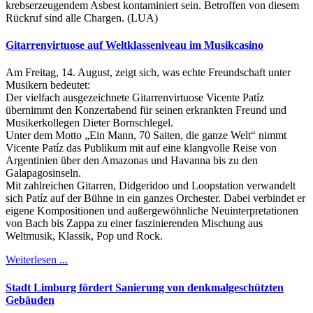
krebserzeugendem Asbest kontaminiert sein. Betroffen von diesem
Rückruf sind alle Chargen. (LUA)
Gitarrenvirtuose auf Weltklasseniveau im Musikcasino
Am Freitag, 14. August, zeigt sich, was echte Freundschaft unter
Musikern bedeutet:
Der vielfach ausgezeichnete Gitarrenvirtuose Vicente Patíz
übernimmt den Konzertabend für seinen erkrankten Freund und
Musikerkollegen Dieter Bornschlegel.
Unter dem Motto „Ein Mann, 70 Saiten, die ganze Welt“ nimmt
Vicente Patíz das Publikum mit auf eine klangvolle Reise von
Argentinien über den Amazonas und Havanna bis zu den
Galapagosinseln.
Mit zahlreichen Gitarren, Didgeridoo und Loopstation verwandelt
sich Patíz auf der Bühne in ein ganzes Orchester. Dabei verbindet er
eigene Kompositionen und außergewöhnliche Neuinterpretationen
von Bach bis Zappa zu einer faszinierenden Mischung aus
Weltmusik, Klassik, Pop und Rock.
Weiterlesen ...
Stadt Limburg fördert Sanierung von denkmalgeschützten
Gebäuden