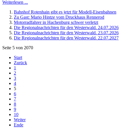
Weiterlesen ...
Bahnhof Rotenhain gibt es jetzt für Modell-Eisenbahnen
Zu Gast: Mario Hintze vom Druckhaus Rennerod
Motorradfahrer in Hachenburg schwer verletzt
Die Regionalnachrichten für den Westerwald. 24.07.2026
Die Regionalnachrichten für den Westerwald. 23.07.2026
Die Regionalnachrichten für den Westerwald. 22.07.2027
Seite 5 von 2070
Start
Zurück
1
2
3
4
5
6
7
8
9
10
Weiter
Ende