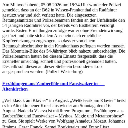
Am Mittwochabend, 05.08.2026 um 18:34 Uhr wurde der Polizei
gemeldet, dass an der B62 in Wissen-Frankenthal ein Radfahrer
gestürzt war und sich verletzt hatte. Die eingesetzten
Rettungssanitäter und Polizeibeamten fanden an der Unfallstelle den
54-jährigen Radfahrer vor, der bereits von Ersthelfern versorgt
wurde. Ersten Ermittlungen zufolge war er ohne Fremdeinwirkung
gestürzt und hatte sich allem Anschein nach erhebliche
Kopfverletzungen zugezogen, so dass er von einem
Rettungshubschrauber in ein Krankenhaus geflogen werden musste.
Das Mountain-Bike des 54-Jährigen blieb nahezu unbeschädigt. Die
Polizeibeamten hatten bei diesem Einsatz festgestellt, dass die
Ersthelfer umsichtig, schnell und professionell gehandelt hatten.
Deshalb soll diesen an dieser Stelle ein besonderes Lob
ausgesprochen werden. (Polizei Westerburg)
Erzählungen aus Zauberflöte und Faustwalzer in
Altenkirchen
„Weltklassik am Klavier“ im August: „Weltklassik am Klavier“ heißt
es im Altenkirchener Kreishaus wieder am Sonntag, dem 16.
August. Nadejda Vlaeva ist mit ihrem Programm „Erzählungen aus
Zauberflöte und Faustwalzer – Mythos, Magie und Metamorphose"
zu Gast. Sie spielt Werke von Wolfgang Amadeus Mozart, Johannes
Brahms, Cesar Franck, Sergej Bortkiewicz und Franz Liszt.