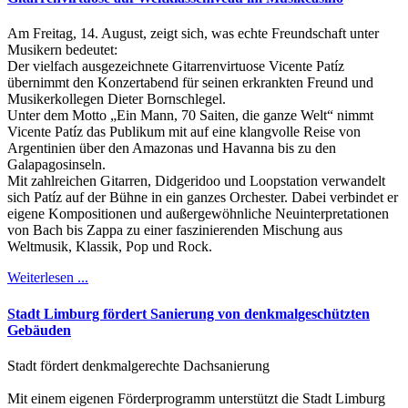
Am Freitag, 14. August, zeigt sich, was echte Freundschaft unter
Musikern bedeutet:
Der vielfach ausgezeichnete Gitarrenvirtuose Vicente Patíz
übernimmt den Konzertabend für seinen erkrankten Freund und
Musikerkollegen Dieter Bornschlegel.
Unter dem Motto „Ein Mann, 70 Saiten, die ganze Welt“ nimmt
Vicente Patíz das Publikum mit auf eine klangvolle Reise von
Argentinien über den Amazonas und Havanna bis zu den
Galapagosinseln.
Mit zahlreichen Gitarren, Didgeridoo und Loopstation verwandelt
sich Patíz auf der Bühne in ein ganzes Orchester. Dabei verbindet er
eigene Kompositionen und außergewöhnliche Neuinterpretationen
von Bach bis Zappa zu einer faszinierenden Mischung aus
Weltmusik, Klassik, Pop und Rock.
Weiterlesen ...
Stadt Limburg fördert Sanierung von denkmalgeschützten
Gebäuden
Stadt fördert denkmalgerechte Dachsanierung
Mit einem eigenen Förderprogramm unterstützt die Stadt Limburg