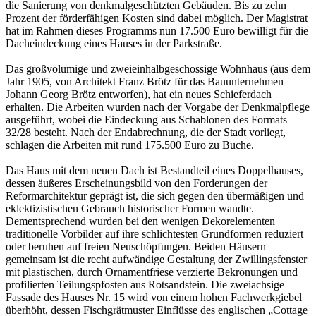
die Sanierung von denkmalgeschützten Gebäuden. Bis zu zehn
Prozent der förderfähigen Kosten sind dabei möglich. Der Magistrat
hat im Rahmen dieses Programms nun 17.500 Euro bewilligt für die
Dacheindeckung eines Hauses in der Parkstraße.
Das großvolumige und zweieinhalbgeschossige Wohnhaus (aus dem
Jahr 1905, von Architekt Franz Brötz für das Bauunternehmen
Johann Georg Brötz entworfen), hat ein neues Schieferdach
erhalten. Die Arbeiten wurden nach der Vorgabe der Denkmalpflege
ausgeführt, wobei die Eindeckung aus Schablonen des Formats
32/28 besteht. Nach der Endabrechnung, die der Stadt vorliegt,
schlagen die Arbeiten mit rund 175.500 Euro zu Buche.
Das Haus mit dem neuen Dach ist Bestandteil eines Doppelhauses,
dessen äußeres Erscheinungsbild von den Forderungen der
Reformarchitektur geprägt ist, die sich gegen den übermäßigen und
eklektizistischen Gebrauch historischer Formen wandte.
Dementsprechend wurden bei den wenigen Dekorelementen
traditionelle Vorbilder auf ihre schlichtesten Grundformen reduziert
oder beruhen auf freien Neuschöpfungen. Beiden Häusern
gemeinsam ist die recht aufwändige Gestaltung der Zwillingsfenster
mit plastischen, durch Ornamentfriese verzierte Bekrönungen und
profilierten Teilungspfosten aus Rotsandstein. Die zweiachsige
Fassade des Hauses Nr. 15 wird von einem hohen Fachwerkgiebel
überhöht, dessen Fischgrätmuster Einflüsse des englischen „Cottage