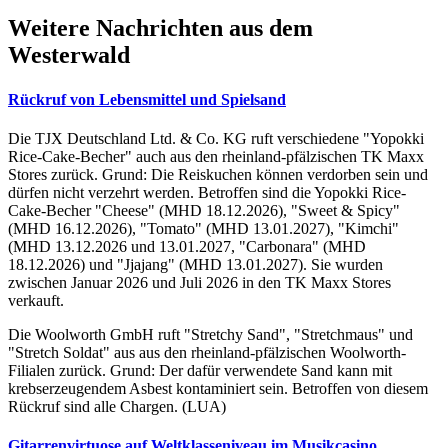
Weitere Nachrichten aus dem
Westerwald
Rückruf von Lebensmittel und Spielsand
Die TJX Deutschland Ltd. & Co. KG ruft verschiedene "Yopokki
Rice-Cake-Becher" auch aus den rheinland-pfälzischen TK Maxx
Stores zurück. Grund: Die Reiskuchen können verdorben sein und
dürfen nicht verzehrt werden. Betroffen sind die Yopokki Rice-
Cake-Becher "Cheese" (MHD 18.12.2026), "Sweet & Spicy"
(MHD 16.12.2026), "Tomato" (MHD 13.01.2027), "Kimchi"
(MHD 13.12.2026 und 13.01.2027, "Carbonara" (MHD
18.12.2026) und "Jjajang" (MHD 13.01.2027). Sie wurden
zwischen Januar 2026 und Juli 2026 in den TK Maxx Stores
verkauft.
Die Woolworth GmbH ruft "Stretchy Sand", "Stretchmaus" und
"Stretch Soldat" aus aus den rheinland-pfälzischen Woolworth-
Filialen zurück. Grund: Der dafür verwendete Sand kann mit
krebserzeugendem Asbest kontaminiert sein. Betroffen von diesem
Rückruf sind alle Chargen. (LUA)
Gitarrenvirtuose auf Weltklasseniveau im Musikcasino