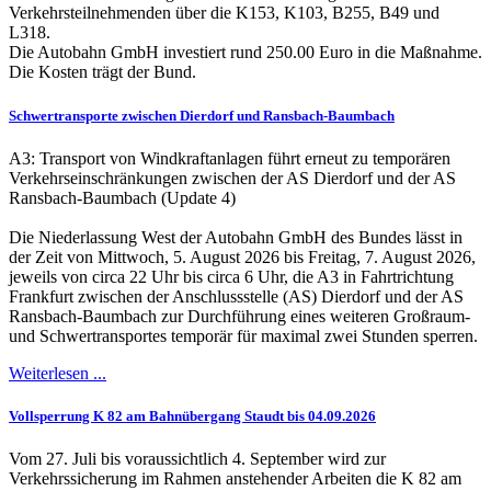
Verkehrsteilnehmenden über die K153, K103, B255, B49 und
L318.
Die Autobahn GmbH investiert rund 250.00 Euro in die Maßnahme.
Die Kosten trägt der Bund.
Schwertransporte zwischen Dierdorf und Ransbach-Baumbach
A3: Transport von Windkraftanlagen führt erneut zu temporären
Verkehrseinschränkungen zwischen der AS Dierdorf und der AS
Ransbach-Baumbach (Update 4)
Die Niederlassung West der Autobahn GmbH des Bundes lässt in
der Zeit von Mittwoch, 5. August 2026 bis Freitag, 7. August 2026,
jeweils von circa 22 Uhr bis circa 6 Uhr, die A3 in Fahrtrichtung
Frankfurt zwischen der Anschlussstelle (AS) Dierdorf und der AS
Ransbach-Baumbach zur Durchführung eines weiteren Großraum-
und Schwertransportes temporär für maximal zwei Stunden sperren.
Weiterlesen ...
Vollsperrung K 82 am Bahnübergang Staudt bis 04.09.2026
Vom 27. Juli bis voraussichtlich 4. September wird zur
Verkehrssicherung im Rahmen anstehender Arbeiten die K 82 am