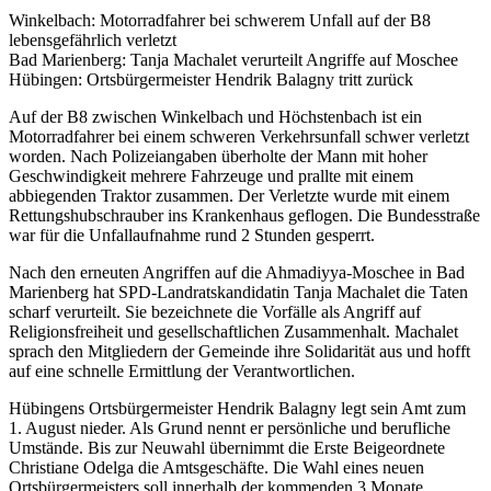
Winkelbach: Motorradfahrer bei schwerem Unfall auf der B8
lebensgefährlich verletzt
Bad Marienberg: Tanja Machalet verurteilt Angriffe auf Moschee
Hübingen: Ortsbürgermeister Hendrik Balagny tritt zurück
Auf der B8 zwischen Winkelbach und Höchstenbach ist ein
Motorradfahrer bei einem schweren Verkehrsunfall schwer verletzt
worden. Nach Polizeiangaben überholte der Mann mit hoher
Geschwindigkeit mehrere Fahrzeuge und prallte mit einem
abbiegenden Traktor zusammen. Der Verletzte wurde mit einem
Rettungshubschrauber ins Krankenhaus geflogen. Die Bundesstraße
war für die Unfallaufnahme rund 2 Stunden gesperrt.
Nach den erneuten Angriffen auf die Ahmadiyya-Moschee in Bad
Marienberg hat SPD-Landratskandidatin Tanja Machalet die Taten
scharf verurteilt. Sie bezeichnete die Vorfälle als Angriff auf
Religionsfreiheit und gesellschaftlichen Zusammenhalt. Machalet
sprach den Mitgliedern der Gemeinde ihre Solidarität aus und hofft
auf eine schnelle Ermittlung der Verantwortlichen.
Hübingens Ortsbürgermeister Hendrik Balagny legt sein Amt zum
1. August nieder. Als Grund nennt er persönliche und berufliche
Umstände. Bis zur Neuwahl übernimmt die Erste Beigeordnete
Christiane Odelga die Amtsgeschäfte. Die Wahl eines neuen
Ortsbürgermeisters soll innerhalb der kommenden 3 Monate