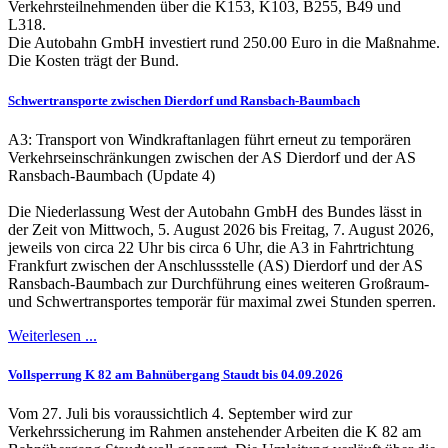
Verkehrsteilnehmenden über die K153, K103, B255, B49 und
L318.
Die Autobahn GmbH investiert rund 250.00 Euro in die Maßnahme.
Die Kosten trägt der Bund.
Schwertransporte zwischen Dierdorf und Ransbach-Baumbach
A3: Transport von Windkraftanlagen führt erneut zu temporären
Verkehrseinschränkungen zwischen der AS Dierdorf und der AS
Ransbach-Baumbach (Update 4)
Die Niederlassung West der Autobahn GmbH des Bundes lässt in
der Zeit von Mittwoch, 5. August 2026 bis Freitag, 7. August 2026,
jeweils von circa 22 Uhr bis circa 6 Uhr, die A3 in Fahrtrichtung
Frankfurt zwischen der Anschlussstelle (AS) Dierdorf und der AS
Ransbach-Baumbach zur Durchführung eines weiteren Großraum-
und Schwertransportes temporär für maximal zwei Stunden sperren.
Weiterlesen ...
Vollsperrung K 82 am Bahnübergang Staudt bis 04.09.2026
Vom 27. Juli bis voraussichtlich 4. September wird zur
Verkehrssicherung im Rahmen anstehender Arbeiten die K 82 am