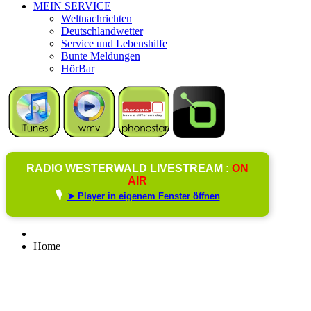
MEIN SERVICE
Weltnachrichten
Deutschlandwetter
Service und Lebenshilfe
Bunte Meldungen
HörBar
RADIO WESTERWALD LIVESTREAM :
ON
AIR
🎙️
➤ Player in eigenem Fenster öffnen
Home