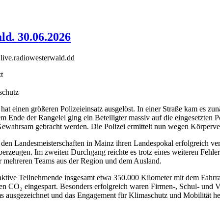
ld. 30.06.2026
live.radiowesterwald.dd
t
schutz
 hat einen größeren Polizeieinsatz ausgelöst. In einer Straße kam es 
m Ende der Rangelei ging ein Beteiligter massiv auf die eingesetzten 
 Gewahrsam gebracht werden. Die Polizei ermittelt nun wegen Körperv
 Landesmeisterschaften in Mainz ihren Landespokal erfolgreich verteid
überzeugen. Im zweiten Durchgang reichte es trotz eines weiteren Fehle
r mehreren Teams aus der Region und dem Ausland.
aktive Teilnehmende insgesamt etwa 350.000 Kilometer mit dem Fahrra
nen CO₂ eingespart. Besonders erfolgreich waren Firmen-, Schul- und 
s ausgezeichnet und das Engagement für Klimaschutz und Mobilität her