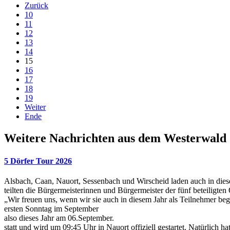
Zurück
10
11
12
13
14
15
16
17
18
19
Weiter
Ende
Weitere Nachrichten aus dem Westerwald
5 Dörfer Tour 2026
Alsbach, Caan, Nauort, Sessenbach und Wirscheid laden auch in diesem
teilten die Bürgermeisterinnen und Bürgermeister der fünf beteiligt
„Wir freuen uns, wenn wir sie auch in diesem Jahr als Teilnehmer be
ersten Sonntag im September
also dieses Jahr am 06.September.
statt und wird um 09:45 Uhr in Nauort offiziell gestartet. Natürlich 