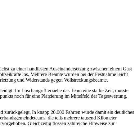
zunächst zu einer handfesten Auseinandersetzung zwischen einem Gast
Polizeikräfte los. Mehrere Beamte wurden bei der Festnahme leicht
erletzung und Widerstands gegen Vollstreckungsbeamte.
igt. Im Löschangriff erzielte das Team eine starke Zeit, musste
rpunkts noch für eine Platzierung im Mittelfeld der Tageswertung.
d zurückgelegt. In knapp 20.000 Fahrten wurde damit ein deutliches
Verbandsgemeindeteams, die teils mehrere tausend Kilometer
vorgehoben. Gleichzeitig flossen zahlreiche Hinweise zur