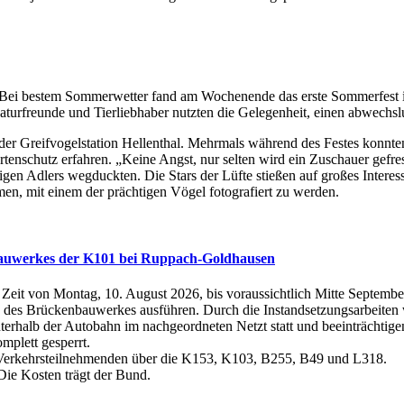
Bei bestem Sommerwetter fand am Wochenende das erste Sommerfest im
aturfreunde und Tierliebhaber nutzten die Gelegenheit, einen abwechsl
r Greifvogelstation Hellenthal. Mehrmals während des Festes konnten
tenschutz erfahren. „Keine Angst, nur selten wird ein Zuschauer gefres
gen Adlers wegduckten. Die Stars der Lüfte stießen auf großes Interes
men, mit einem der prächtigen Vögel fotografiert zu werden.
bauwerkes der K101 bei Ruppach-Goldhausen
Zeit von Montag, 10. August 2026, bis voraussichtlich Mitte Septem
des Brückenbauwerkes ausführen. Durch die Instandsetzungsarbeiten w
nterhalb der Autobahn im nachgeordneten Netzt statt und beeinträchtig
plett gesperrt.
ie Verkehrsteilnehmenden über die K153, K103, B255, B49 und L318.
ie Kosten trägt der Bund.