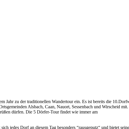
 Jahr zu der traditionellen Wandertour ein. Es ist bereits die 10.Dor
en Ortsgemeinden Alsbach, Caan, Nauort, Sessenbach und Wirscheid mit.
grüßen dürfen. Die 5 Dörfer-Tour findet wie immer am
hat sich jedes Dorf an diesem Tag besonders “rausgeputz“ und bietet se