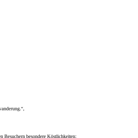
fwanderung.“,
inen Besuchern besondere Köstlichkeiten: