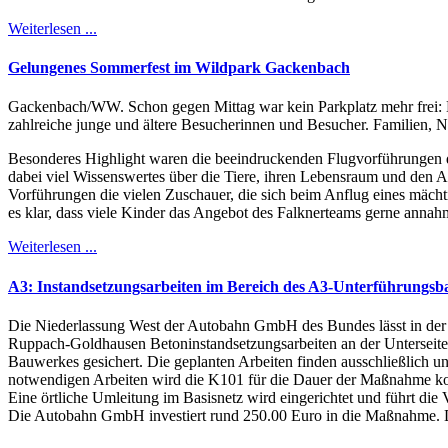
Weiterlesen ...
Gelungenes Sommerfest im Wildpark Gackenbach
Gackenbach/WW. Schon gegen Mittag war kein Parkplatz mehr frei: 
zahlreiche junge und ältere Besucherinnen und Besucher. Familien, N
Besonderes Highlight waren die beeindruckenden Flugvorführungen de
dabei viel Wissenswertes über die Tiere, ihren Lebensraum und den Ar
Vorführungen die vielen Zuschauer, die sich beim Anflug eines mächti
es klar, dass viele Kinder das Angebot des Falknerteams gerne annah
Weiterlesen ...
A3: Instandsetzungsarbeiten im Bereich des A3-Unterführungs
Die Niederlassung West der Autobahn GmbH des Bundes lässt in der 
Ruppach-Goldhausen Betoninstandsetzungsarbeiten an der Unterseite 
Bauwerkes gesichert. Die geplanten Arbeiten finden ausschließlich u
notwendigen Arbeiten wird die K101 für die Dauer der Maßnahme kom
Eine örtliche Umleitung im Basisnetz wird eingerichtet und führt d
Die Autobahn GmbH investiert rund 250.00 Euro in die Maßnahme. D