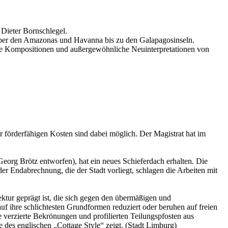
 Dieter Bornschlegel.
 über den Amazonas und Havanna bis zu den Galapagosinseln.
gene Kompositionen und außergewöhnliche Neuinterpretationen von
förderfähigen Kosten sind dabei möglich. Der Magistrat hat im
rg Brötz entworfen), hat ein neues Schieferdach erhalten. Die
 Endabrechnung, die der Stadt vorliegt, schlagen die Arbeiten mit
tur geprägt ist, die sich gegen den übermäßigen und
f ihre schlichtesten Grundformen reduziert oder beruhen auf freien
 verzierte Bekrönungen und profilierten Teilungspfosten aus
 des englischen „Cottage Style“ zeigt. (Stadt Limburg)