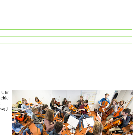
6 Uhr
Heide
t
sagt