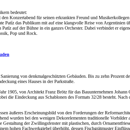
ikern bedeutet:
mt den Konzertabend für seinen erkrankten Freund und Musikerkollegen
te Patíz das Publikum mit auf eine klangvolle Reise von Argentinien
h Patíz auf der Bühne in ein ganzes Orchester. Dabei verbindet er ei
assik, Pop und Rock.
äuden
 Sanierung von denkmalgeschützten Gebäuden. Bis zu zehn Prozent der 
deckung eines Hauses in der Parkstraße.
r 1905, von Architekt Franz Brötz für das Bauunternehmen Johann Geo
ei die Eindeckung aus Schablonen des Formats 32/28 besteht. Nach der
ssen äußeres Erscheinungsbild von den Forderungen der Reformarchitek
end wurden bei den wenigen Dekorelementen traditionelle Vorbilder au
estaltung der Zwillingsfenster mit plastischen, durch Ornamentfriese
inem hohen Fachwerkgiebel überhöht, dessen Fischgrätmuster Einflüsse