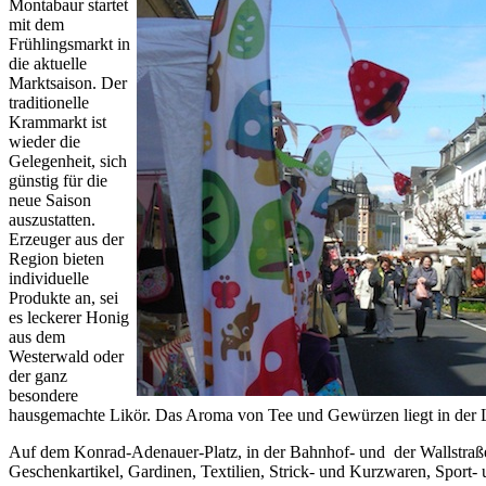
Montabaur startet
mit dem
Frühlingsmarkt in
die aktuelle
Marktsaison. Der
traditionelle
Krammarkt ist
wieder die
Gelegenheit, sich
günstig für die
neue Saison
auszustatten.
Erzeuger aus der
Region bieten
individuelle
Produkte an, sei
es leckerer Honig
aus dem
Westerwald oder
der ganz
besondere
hausgemachte Likör. Das Aroma von Tee und Gewürzen liegt in der L
Auf dem Konrad-Adenauer-Platz, in der Bahnhof- und der Wallstraße
Geschenkartikel, Gardinen, Textilien, Strick- und Kurzwaren, Sport- u