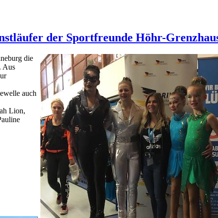
kunstläufer der Sportfreunde Höhr-Grenzhau
üneburg die
. Aus
zur
pewelle auch
ah Lion,
Pauline