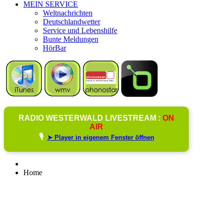
MEIN SERVICE
Weltnachrichten
Deutschlandwetter
Service und Lebenshilfe
Bunte Meldungen
HörBar
RADIO WESTERWALD LIVESTREAM :
ON
AIR
🎙️
➤ Player in eigenem Fenster öffnen
Home