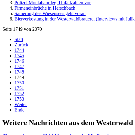
Polizei Montabaur legt Unfallzahlen vor
Firmeneinbrüche in Herschbach
Sanierung des Wiesensees geht voran
Bierverkostung in der Westerwaldbrauerei (Interviews mit Juli
Seite 1749 von 2070
Start
Zurück
1744
1745
1746
1747
1748
1749
1750
1751
1752
1753
Weiter
Ende
Weitere Nachrichten aus dem Westerwald