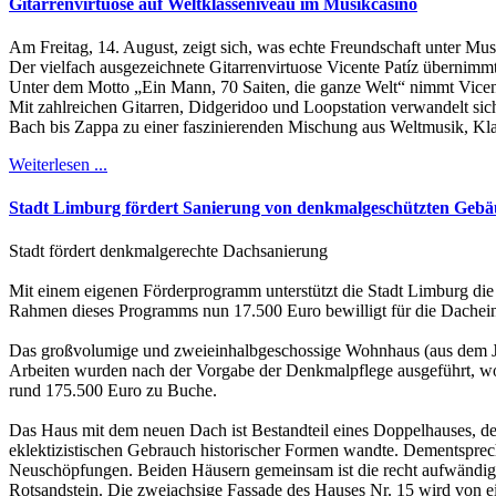
Gitarrenvirtuose auf Weltklasseniveau im Musikcasino
Am Freitag, 14. August, zeigt sich, was echte Freundschaft unter Mus
Der vielfach ausgezeichnete Gitarrenvirtuose Vicente Patíz übernim
Unter dem Motto „Ein Mann, 70 Saiten, die ganze Welt“ nimmt Vicen
Mit zahlreichen Gitarren, Didgeridoo und Loopstation verwandelt sic
Bach bis Zappa zu einer faszinierenden Mischung aus Weltmusik, Kl
Weiterlesen ...
Stadt Limburg fördert Sanierung von denkmalgeschützten Geb
Stadt fördert denkmalgerechte Dachsanierung
Mit einem eigenen Förderprogramm unterstützt die Stadt Limburg die
Rahmen dieses Programms nun 17.500 Euro bewilligt für die Dachein
Das großvolumige und zweieinhalbgeschossige Wohnhaus (aus dem Jah
Arbeiten wurden nach der Vorgabe der Denkmalpflege ausgeführt, wob
rund 175.500 Euro zu Buche.
Das Haus mit dem neuen Dach ist Bestandteil eines Doppelhauses, de
eklektizistischen Gebrauch historischer Formen wandte. Dementsprech
Neuschöpfungen. Beiden Häusern gemeinsam ist die recht aufwändige G
Rotsandstein. Die zweiachsige Fassade des Hauses Nr. 15 wird von e