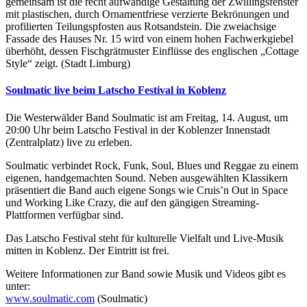
gemeinsam ist die recht aufwändige Gestaltung der Zwillingsfenster
mit plastischen, durch Ornamentfriese verzierte Bekrönungen und
profilierten Teilungspfosten aus Rotsandstein. Die zweiachsige
Fassade des Hauses Nr. 15 wird von einem hohen Fachwerkgiebel
überhöht, dessen Fischgrätmuster Einflüsse des englischen „Cottage
Style“ zeigt. (Stadt Limburg)
Soulmatic live beim Latscho Festival in Koblenz
Die Westerwälder Band Soulmatic ist am Freitag, 14. August, um
20:00 Uhr beim Latscho Festival in der Koblenzer Innenstadt
(Zentralplatz) live zu erleben.
Soulmatic verbindet Rock, Funk, Soul, Blues und Reggae zu einem
eigenen, handgemachten Sound. Neben ausgewählten Klassikern
präsentiert die Band auch eigene Songs wie Cruis’n Out in Space
und Working Like Crazy, die auf den gängigen Streaming-
Plattformen verfügbar sind.
Das Latscho Festival steht für kulturelle Vielfalt und Live-Musik
mitten in Koblenz. Der Eintritt ist frei.
Weitere Informationen zur Band sowie Musik und Videos gibt es
unter:
www.soulmatic.com
(Soulmatic)