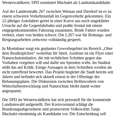
Westerwaldkreis: SPD nominiert Machalet als Landratskandidatin
Auf der Landesstraße 267 zwischen Wienau und Dierdorf ist es zu
einem schweren Verkehrsunfall im Gegenverkehr gekommen. Ein
22-jähriger Autofahrer geriet in einer Kurve aus noch ungeklärter
Ursache auf die Gegenfahrbahn und prallte frontal mit einem
entgegenkommenden Fahrzeug zusammen. Beide Fahrer wurden
verletzt, einer von beiden schwer. Die L267 war für Rettungs- und
Bergungsarbeiten zeitweise vollständig gesperrt.
In Montabaur sorgt ein geplantes Gewerbegebiet im Bereich „Ober
dem Beulköpfchen“ weiterhin für Streit. Auslöser ist ein Flyer einer
Naturschutzinitiative, die mit rechtlichen Schritten gegen das
Vorhaben vorgehen will und dafür um Spenden wirbt. Im Stadtrat
stößt das auf Kritik: Einige Aussagen in dem Schreiben werden als
nicht zutreffend bewertet. Das Projekt begleitet die Stadt bereits seit
Jahren und befindet sich aktuell erneut in der Offenlage des
Bebauungsplans. Die Diskussion zwischen Befürwortern von
Wirtschaftsentwicklung und Naturschutz bleibt damit weiter
angespannt.
Die SPD im Westerwaldkreis hat sich personell für die kommende
Landratswahl aufgestellt. Der Kreisvorstand schlägt die
Bundestagsabgeordnete und promovierte Volkswirtin Tanja
Machalet einstimmig als Kandidatin vor. Die Entscheidung soll