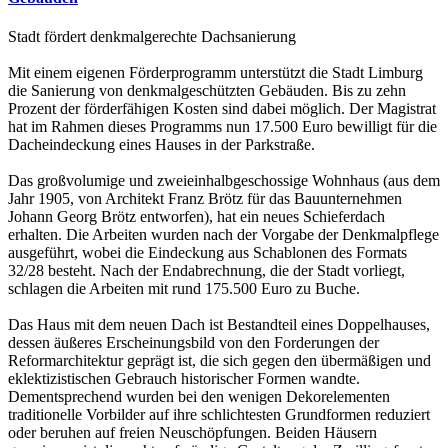
Stadt fördert denkmalgerechte Dachsanierung
Mit einem eigenen Förderprogramm unterstützt die Stadt Limburg
die Sanierung von denkmalgeschützten Gebäuden. Bis zu zehn
Prozent der förderfähigen Kosten sind dabei möglich. Der Magistrat
hat im Rahmen dieses Programms nun 17.500 Euro bewilligt für die
Dacheindeckung eines Hauses in der Parkstraße.
Das großvolumige und zweieinhalbgeschossige Wohnhaus (aus dem
Jahr 1905, von Architekt Franz Brötz für das Bauunternehmen
Johann Georg Brötz entworfen), hat ein neues Schieferdach
erhalten. Die Arbeiten wurden nach der Vorgabe der Denkmalpflege
ausgeführt, wobei die Eindeckung aus Schablonen des Formats
32/28 besteht. Nach der Endabrechnung, die der Stadt vorliegt,
schlagen die Arbeiten mit rund 175.500 Euro zu Buche.
Das Haus mit dem neuen Dach ist Bestandteil eines Doppelhauses,
dessen äußeres Erscheinungsbild von den Forderungen der
Reformarchitektur geprägt ist, die sich gegen den übermäßigen und
eklektizistischen Gebrauch historischer Formen wandte.
Dementsprechend wurden bei den wenigen Dekorelementen
traditionelle Vorbilder auf ihre schlichtesten Grundformen reduziert
oder beruhen auf freien Neuschöpfungen. Beiden Häusern