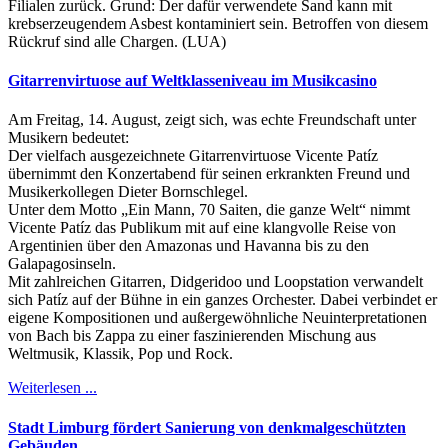
Filialen zurück. Grund: Der dafür verwendete Sand kann mit
krebserzeugendem Asbest kontaminiert sein. Betroffen von diesem
Rückruf sind alle Chargen. (LUA)
Gitarrenvirtuose auf Weltklasseniveau im Musikcasino
Am Freitag, 14. August, zeigt sich, was echte Freundschaft unter
Musikern bedeutet:
Der vielfach ausgezeichnete Gitarrenvirtuose Vicente Patíz
übernimmt den Konzertabend für seinen erkrankten Freund und
Musikerkollegen Dieter Bornschlegel.
Unter dem Motto „Ein Mann, 70 Saiten, die ganze Welt“ nimmt
Vicente Patíz das Publikum mit auf eine klangvolle Reise von
Argentinien über den Amazonas und Havanna bis zu den
Galapagosinseln.
Mit zahlreichen Gitarren, Didgeridoo und Loopstation verwandelt
sich Patíz auf der Bühne in ein ganzes Orchester. Dabei verbindet er
eigene Kompositionen und außergewöhnliche Neuinterpretationen
von Bach bis Zappa zu einer faszinierenden Mischung aus
Weltmusik, Klassik, Pop und Rock.
Weiterlesen ...
Stadt Limburg fördert Sanierung von denkmalgeschützten
Gebäuden