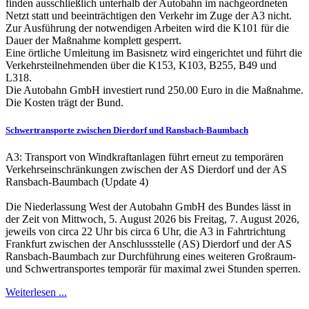
finden ausschließlich unterhalb der Autobahn im nachgeordneten
Netzt statt und beeinträchtigen den Verkehr im Zuge der A3 nicht.
Zur Ausführung der notwendigen Arbeiten wird die K101 für die
Dauer der Maßnahme komplett gesperrt.
Eine örtliche Umleitung im Basisnetz wird eingerichtet und führt die
Verkehrsteilnehmenden über die K153, K103, B255, B49 und
L318.
Die Autobahn GmbH investiert rund 250.00 Euro in die Maßnahme.
Die Kosten trägt der Bund.
Schwertransporte zwischen Dierdorf und Ransbach-Baumbach
A3: Transport von Windkraftanlagen führt erneut zu temporären
Verkehrseinschränkungen zwischen der AS Dierdorf und der AS
Ransbach-Baumbach (Update 4)
Die Niederlassung West der Autobahn GmbH des Bundes lässt in
der Zeit von Mittwoch, 5. August 2026 bis Freitag, 7. August 2026,
jeweils von circa 22 Uhr bis circa 6 Uhr, die A3 in Fahrtrichtung
Frankfurt zwischen der Anschlussstelle (AS) Dierdorf und der AS
Ransbach-Baumbach zur Durchführung eines weiteren Großraum-
und Schwertransportes temporär für maximal zwei Stunden sperren.
Weiterlesen ...