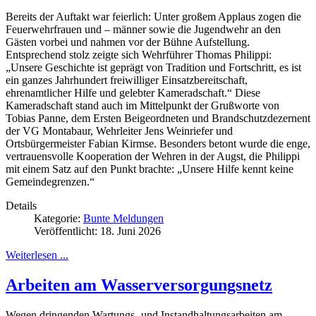
Bereits der Auftakt war feierlich: Unter großem Applaus zogen die
Feuerwehrfrauen und – männer sowie die Jugendwehr an den
Gästen vorbei und nahmen vor der Bühne Aufstellung.
Entsprechend stolz zeigte sich Wehrführer Thomas Philippi:
„Unsere Geschichte ist geprägt von Tradition und Fortschritt, es ist
ein ganzes Jahrhundert freiwilliger Einsatzbereitschaft,
ehrenamtlicher Hilfe und gelebter Kameradschaft.“ Diese
Kameradschaft stand auch im Mittelpunkt der Grußworte von
Tobias Panne, dem Ersten Beigeordneten und Brandschutzdezernent
der VG Montabaur, Wehrleiter Jens Weinriefer und
Ortsbürgermeister Fabian Kirmse. Besonders betont wurde die enge,
vertrauensvolle Kooperation der Wehren in der Augst, die Philippi
mit einem Satz auf den Punkt brachte: „Unsere Hilfe kennt keine
Gemeindegrenzen.“
Details
Kategorie:
Bunte Meldungen
Veröffentlicht: 18. Juni 2026
Weiterlesen ...
Arbeiten am Wasserversorgungsnetz
Wegen dringenden Wartungs- und Instandhaltungsarbeiten am